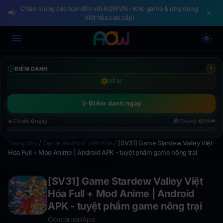
Chào mừng các bạn đến với AOWVN - Kho game & ứng dụng
📢
Việt hóa cao cấp!
ĐIỂM DANH
?
0
ĐIỂM
✨ Điểm danh ngay
👑
🔥 Chuỗi:
0
ngày
🎁 Chu kỳ:
0
/14
Trang chủ
/
Game Android Việt Hóa
/
[SV31] Game Stardew Valley Việt
Hóa Full + Mod Anime | Android APK - tuyệt phẩm game nông trại
[SV31] Game Stardew Valley Việt
Hóa Full + Mod Anime | Android
APK - tuyệt phẩm game nông trại
ConcernedApe