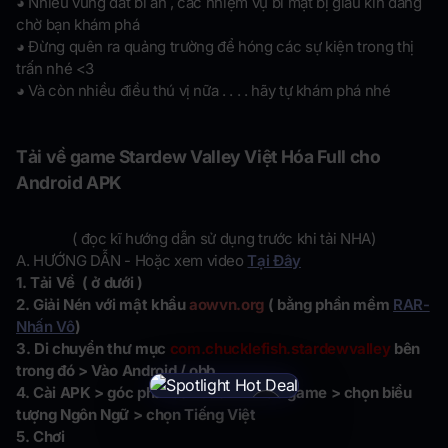
◕ Nhiều vùng đất bí ẩn , các nhiệm vụ bí mật bị giấu kín đang
chờ bạn khám phá
◕ Đừng quên ra quảng trường để hóng các sự kiện trong thị
trấn nhé <3
◕ Và còn nhiều điều thú vị nữa . . . . hãy tự khám phá nhé
Tải về game Stardew Valley Việt Hóa Full cho
Android APK
( đọc kĩ hướng dẫn sử dụng trước khi tải NHA)
A. HƯỚNG DẪN - Hoặc xem video
Tại Đây
1. Tải Về ( ở dưới )
2. Giải Nén với mật khẩu
aowvn.org
( bằng phần mềm
RAR-
Nhấn Vô
)
3. Di chuyển thư mục
c
om.chucklefish.stardewvalley
bên
trong đó > Vào Android / obb
4. Cài APK > góc phải bên dưới khi vào game > chọn biểu
×
tượng Ngôn Ngữ > chọn Tiếng Việt
5. Chơi