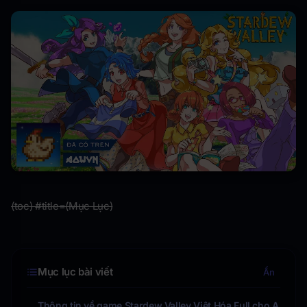
(toc) #title=(Mục Lục)
Mục lục bài viết
Ẩn
Thông tin về game Stardew Valley Việt Hóa Full cho A