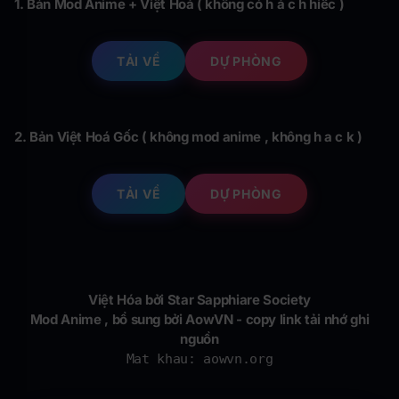
1. Bản Mod Anime + Việt Hoá ( không có h á c h hiếc )
TẢI VỀ
DỰ PHÒNG
2. Bản Việt Hoá Gốc ( không mod anime , không h a c k )
TẢI VỀ
DỰ PHÒNG
Việt Hóa bởi Star Sapphiare Society
Mod Anime , bổ sung bởi AowVN - copy link tải nhớ ghi
nguồn
Mat khau: aowvn.org