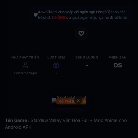
Aow.VN chỉ cung cấp gói ngôn ngữ tiếng Việt cho các
🛡️
trò chơi,
KHÔNG
cung cấp game lậu, game đã bẻ khóa.
NHÀ PHÁT TRIỂN
LƯỢT XEM
DUNG LƯỢNG
PHIÊN BẢN
-
OS
ConcernedApe
-
-
-
×
CÓ THỂ BẠN CẦN
Tên Game :
Stardew Valley Việt Hóa Full + Mod Anime cho
Android APK