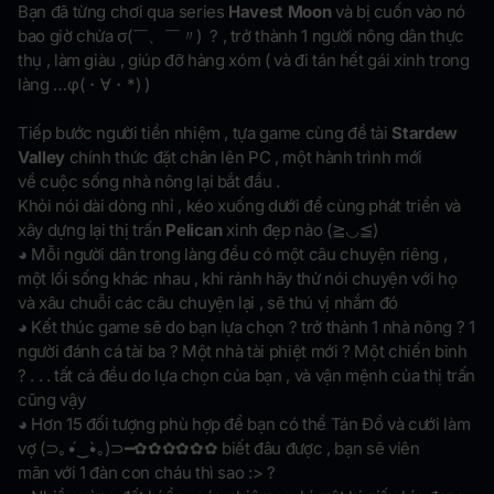
Bạn đã từng chơi qua series
Havest Moon
và bị cuốn vào nó
bao giờ chửa σ(￣、￣〃) ? , trở thành 1 người nông dân thực
thụ , làm giàu , giúp đỡ hàng xóm ( và đi tán hết gái xinh trong
làng …φ(・∀・*) )
Tiếp bước người tiền nhiệm , tựa game cùng đề tài
Stardew
Valley
chính thức đặt chân lên PC , một hành trình mới
về cuộc sống nhà nông lại bắt đầu .
Khỏi nói dài dòng nhỉ , kéo xuống dưới để cùng phát triển và
xây dựng lại thị trấn
Pelican
xinh đẹp nào (≧◡≦)
◕ Mỗi người dân trong làng đều có một câu chuyện riêng ,
một lối sống khác nhau , khi rảnh hãy thử nói chuyện với họ
và xâu chuỗi các câu chuyện lại , sẽ thú vị nhắm đó
◕ Kết thúc game sẽ do bạn lựa chọn ? trở thành 1 nhà nông ? 1
người đánh cá tài ba ? Một nhà tài phiệt mới ? Một chiến binh
? . . . tất cả đều do lựa chọn của bạn , và vận mệnh của thị trấn
cũng vậy
◕ Hơn 15 đối tượng phù hợp để bạn có thể Tán Đổ và cưới làm
vợ (⊃｡•́‿•̀｡)⊃━✿✿✿✿✿✿ biết đâu được , bạn sẽ viên
mãn với 1 đàn con cháu thì sao :> ?