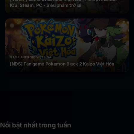
IOS, Steam, PC - Siêu phẩm trở lại
GAME ANDROID VIỆT HÓA
[NDS] Fan game Pokemon Black 2 Kaizo Việt Hóa
Nổi bật nhất trong tuần