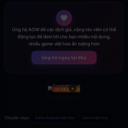
Ủng hộ AOW để các dịch giả, cộng tác viên có thể
động lực để đem tới cho bạn nhiều nội dung,
nhiều game việt hóa ấn tượng hơn
Ủng hộ ngay tại đây
×
CÓ THỂ BẠN CẦN
Chuyên mục:
Game Android Việt Hóa
Game Việt Hoá