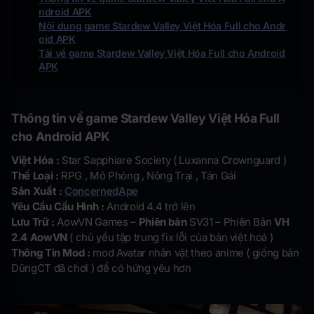
ndroid APK
Nội dung game Stardew Valley Việt Hóa Full cho Andr
oid APK
Tải về game Stardew Valley Việt Hóa Full cho Android
APK
Thông tin về game Stardew Valley Việt Hóa Full
cho Android APK
Việt Hóa :
Star Sapphiare Society ( Luxanna Crownguard )
Thể Loại :
RPG , Mô Phỏng , Nông Trại , Tán Gái
Sản Xuất :
ConcernedApe
Yêu Cầu Cấu Hình :
Android 4.4 trở lên
Lưu Trữ :
AowVN Games –
Phiên bản
SV31 – Phiên Bản
VH
2.4 AowVN
( chủ yếu tập trung fix lỗi của bản việt hoá )
Thông Tin Mod :
mod Avatar nhân vật theo anime ( giống bản
DũngCT đã chơi ) để có hứng yêu hơn