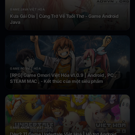
GAME JAVA VIỆT HÓA
Kưa Gái Ola | Cùng Trở Về Tuổi Thơ - Game Android
Java
GAME PC VIỆT HÓA
[RPG] Game Omori Việt Hóa v1.0.9 | Android , PC ,
STEAM MAC , - Kết thúc của một siêu phẩm
GAME ANDROID VIỆT HÓA
[Ver2.7] Game Undertale Việt Hoá | Hỗ trợ Android,