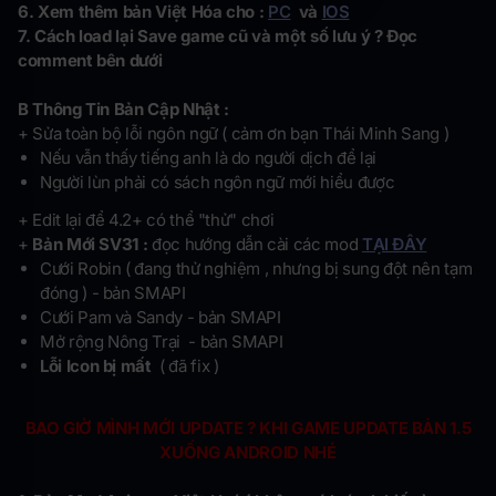
6. Xem thêm bản Việt Hóa cho :
PC
và
IOS
7. Cách load lại Save game cũ và một số lưu ý ? Đọc
comment bên dưới
B Thông Tin Bản Cập Nhật :
+ Sửa toàn bộ lỗi ngôn ngữ ( cảm ơn bạn Thái Minh Sang )
Nếu vẫn thấy tiếng anh là do người dịch để lại
Người lùn phải có sách ngôn ngữ mới hiểu được
+ Edit lại để 4.2+ có thể "thử" chơi
+
Bản Mới SV31 :
đọc hướng dẫn cài các mod
TẠI ĐÂY
Cưới Robin ( đang thử nghiệm , nhưng bị sung đột nên tạm
đóng ) - bản SMAPI
Cưới Pam và Sandy - bản SMAPI
Mở rộng Nông Trại - bản SMAPI
Lỗi Icon bị mất
( đã fix )
BAO GIỜ MÌNH MỚI UPDATE ? KHI GAME UPDATE BẢN 1.5
XUỐNG ANDROID NHÉ