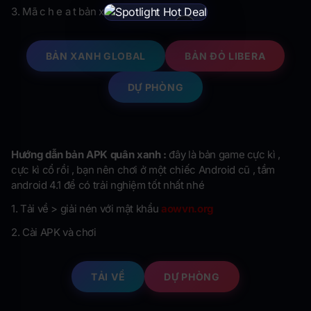
3. Mã c h e a t bản xanh :
xem tại đây
×
BẢN XANH GLOBAL
BẢN ĐỎ LIBERA
DỰ PHÒNG
Hướng dẫn bản APK quân xanh :
đây là bản game cực kì ,
cực kì cổ rồi , bạn nên chơi ở một chiếc Android cũ , tầm
android 4.1 để có trải nghiệm tốt nhất nhé
1. Tải về > giải nén với mật khẩu
aowvn.org
2. Cài APK và chơi
TẢI VỀ
DỰ PHÒNG