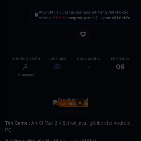
Aow.VN chỉ cung cấp gói ngôn ngữ tiếng Việt cho các
🛡️
trò chơi,
KHÔNG
cung cấp game lậu, game đã bẻ khóa.
NHÀ PHÁT TRIỂN
LƯỢT XEM
DUNG LƯỢNG
PHIÊN BẢN
-
OS
Geargame
-
-
-
×
CÓ THỂ BẠN CẦN
Tên Game :
Art Of War 2 Việt Hoá java , giả lập cho Android ,
PC
Việt Hoá :
Nguyễn Đạt Mạnh , Thuan9xPro