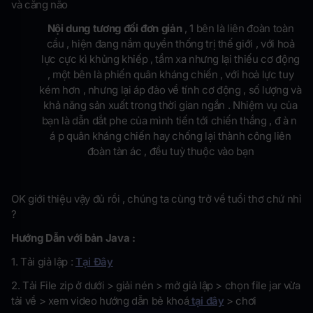
và căng não
Nội dung tương đối đơn giản
, 1 bên là liên đoàn toàn
cầu , hiện đang nắm quyền thống trị thế giới , với hoả
lực cực kì khủng khiếp , tầm xa nhưng lại thiếu cơ động
, một bên là phiến quân kháng chiến , với hoả lực tuy
kém hơn , nhưng lại áp đảo về tính cơ động , số lượng và
khả năng sản xuất trong thời gian ngắn . Nhiệm vụ của
bạn là dẫn dắt phe của mình tiến tới chiến thắng , đ à n
á p quân kháng chiến hay chống lại thành công liên
đoàn tàn ác , đều tuỳ thuộc vào bạn
OK giới thiệu vậy đủ rồi , chúng ta cùng trở về tuổi thơ chứ nhỉ
?
Hướng Dẫn với bản Java :
1. Tải giả lập :
Tại Đây
2. Tải File zip ở dưới > giải nén > mở giả lập > chọn file jar vừa
tải về > xem video hướng dẫn bẻ khoá
tại đây
> chơi