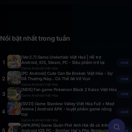
Nổi bật nhất trong tuần
[Ver2.7] Game Undertale Việt Hoá | Hỗ trợ
1
Android, IOS, Steam, PC - Siêu phẩm trở lại
XEM
Game Android Việt Hóa
[PC Android] Cute Can Be Broken Việt Hóa - Sự
2
Dễ Thương Này... Có Thể Sẽ Vỡ Vụn
XEM
Game Android Việt Hóa
[NDS] Fan game Pokemon Black 2 Kaizo Việt Hóa
3
XEM
Game Android Việt Hóa
[SV31] Game Stardew Valley Việt Hóa Full + Mod
Anime | Android APK - tuyệt phẩm game nông
4
XEM
trại
Game Android Việt Hóa
[APK/IPA] Game Quán Phở Anh Hai đã có trên
5
Android IOS PC - Brother Hai's Pho Restaurant
XEM