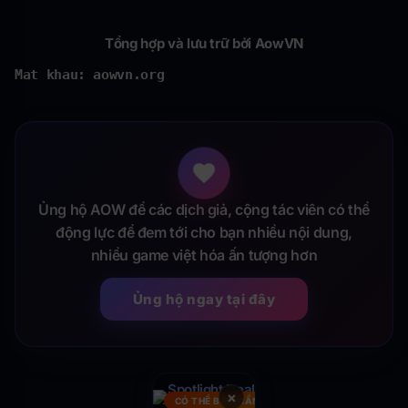
Tổng hợp và lưu trữ bởi AowVN
Mat khau: aowvn.org
Ủng hộ AOW để các dịch giả, cộng tác viên có thể
động lực để đem tới cho bạn nhiều nội dung,
nhiều game việt hóa ấn tượng hơn
Ủng hộ ngay tại đây
×
CÓ THỂ BẠN CẦN