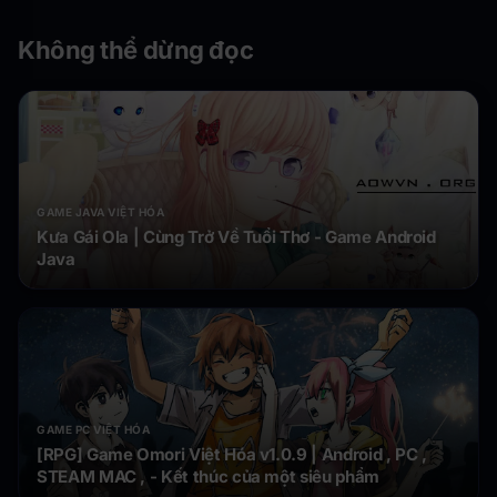
Không thể dừng đọc
GAME JAVA VIỆT HÓA
Kưa Gái Ola | Cùng Trở Về Tuổi Thơ - Game Android
Java
GAME PC VIỆT HÓA
[RPG] Game Omori Việt Hóa v1.0.9 | Android , PC ,
STEAM MAC , - Kết thúc của một siêu phẩm