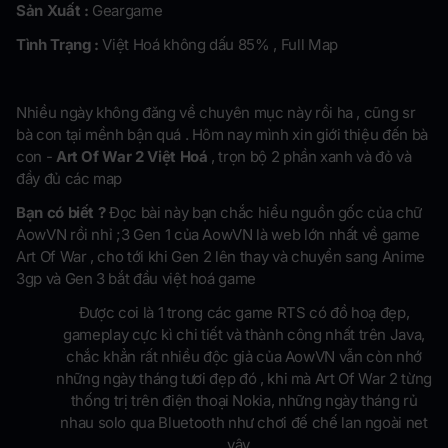
Sản Xuất :
Geargame
Tình Trạng :
Việt Hoá không dấu 85% , Full Map
Nhiều ngày không đăng về chuyên mục này rồi ha , cũng sr
bà con tại mềnh bận quá . Hôm nay mình xin giới thiệu đến bà
con -
Art Of War 2 Việt Hoá
, trọn bộ 2 phần xanh và đỏ và
đầy đủ các map
Bạn có biết ?
Đọc bài này bạn chắc hiểu nguồn gốc của chữ
AowVN rồi nhỉ ;3 Gen 1 của AowVN là web lớn nhất về game
Art Of War , cho tới khi Gen 2 lên thay và chuyển sang Anime
3gp và Gen 3 bắt đầu việt hoá game
Được coi là 1 trong các game RTS có đồ hoạ đẹp,
gameplay cực kì chi tiết và thành công nhất trên Java,
chắc khẳn rất nhiều độc giả của AowVN vẫn còn nhớ
những ngày tháng tươi đẹp đó , khi mà Art Of War 2 từng
thống trị trên điện thoại Nokia, những ngày tháng rủ
nhau solo qua Bluetooth như chơi đế chế lan ngoài net
vậy .