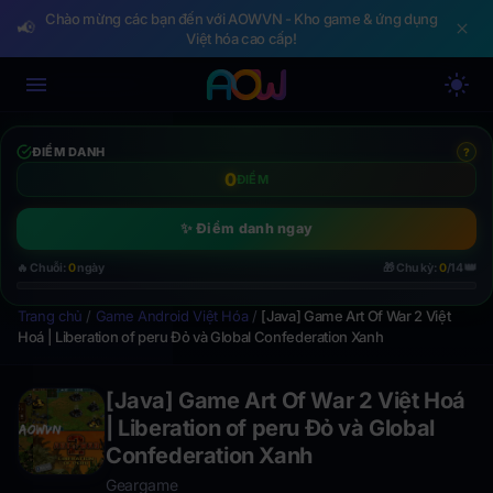
Chào mừng các bạn đến với AOWVN - Kho game & ứng dụng
📢
Việt hóa cao cấp!
ĐIỂM DANH
?
0
ĐIỂM
✨ Điểm danh ngay
👑
🔥 Chuỗi:
0
ngày
🎁 Chu kỳ:
0
/14
Trang chủ
/
Game Android Việt Hóa
/
[Java] Game Art Of War 2 Việt
Hoá | Liberation of peru Đỏ và Global Confederation Xanh
[Java] Game Art Of War 2 Việt Hoá
| Liberation of peru Đỏ và Global
Confederation Xanh
Geargame