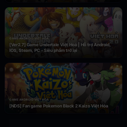
GAME ANDROID VIỆT HÓA
[Ver2.7] Game Undertale Việt Hoá | Hỗ trợ Android,
IOS, Steam, PC - Siêu phẩm trở lại
GAME ANDROID VIỆT HÓA
[NDS] Fan game Pokemon Black 2 Kaizo Việt Hóa