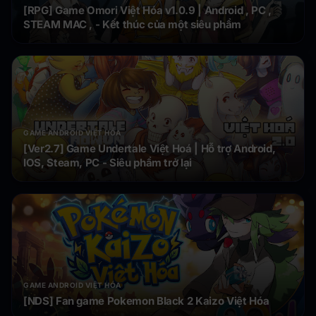
[RPG] Game Omori Việt Hóa v1.0.9 | Android , PC ,
STEAM MAC , - Kết thúc của một siêu phẩm
GAME ANDROID VIỆT HÓA
[Ver2.7] Game Undertale Việt Hoá | Hỗ trợ Android,
IOS, Steam, PC - Siêu phẩm trở lại
GAME ANDROID VIỆT HÓA
[NDS] Fan game Pokemon Black 2 Kaizo Việt Hóa