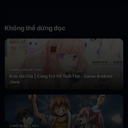
Không thể dừng đọc
GAME JAVA VIỆT HÓA
Kưa Gái Ola | Cùng Trở Về Tuổi Thơ - Game Android
Java
GAME PC VIỆT HÓA