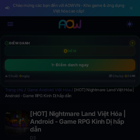
Chào mừng các bạn đến với AOWVN - Kho game & ứng dụng
📢
Việt hóa cao cấp!
ĐIỂM DANH
?
0
ĐIỂM
✨ Điểm danh ngay
👑
🔥 Chuỗi:
0
ngày
🎁 Chu kỳ:
0
/14
Trang chủ
/
Game Android Việt Hóa
/
[HOT] Nightmare Land Việt Hóa |
Android - Game RPG Kinh Dị hấp dẫn
[HOT] Nightmare Land Việt Hóa |
Android - Game RPG Kinh Dị hấp
dẫn
D3