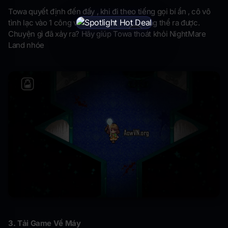
Towa quyết định đến đấy , khi đi theo tiếng gọi bí ẩn , cô vô
tình lạc vào 1 công viên bỏ hoang. Và không thể ra được.
×
Chuyện gì đã xảy ra? Hãy giúp Towa thoát khỏi NightMare
Land nhóe
3. Tải Game Về Máy