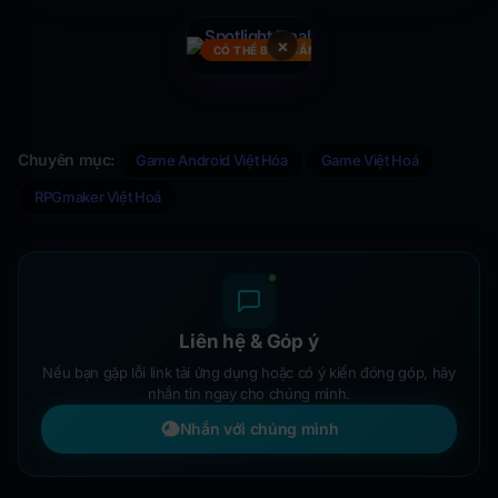
×
CÓ THỂ BẠN CẦN
Chuyên mục:
Game Android Việt Hóa
Game Việt Hoá
RPGmaker Việt Hoá
Liên hệ & Góp ý
Nếu bạn gặp lỗi link tải ứng dụng hoặc có ý kiến đóng góp, hãy
nhắn tin ngay cho chúng mình.
Nhắn với chúng mình