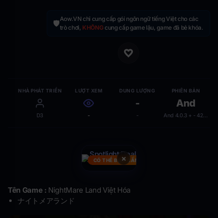
Aow.VN chỉ cung cấp gói ngôn ngữ tiếng Việt cho các
🛡️
trò chơi,
KHÔNG
cung cấp game lậu, game đã bẻ khóa.
NHÀ PHÁT TRIỂN
LƯỢT XEM
DUNG LƯỢNG
PHIÊN BẢN
-
And
D3
-
-
And 4.0.3 + - 42.75 MB
×
CÓ THỂ BẠN CẦN
Tên Game :
NightMare Land Việt Hóa
ナイトメアランド