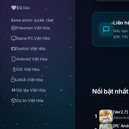
Đã lưu
ĐANG ĐƯỢC QUAN TÂM
Liên h
Pokemon Việt Hóa
Nếu bạn g
góp, hãy
Game PC Việt Hóa
Switch Việt Hóa
Android Việt Hóa
IOS Việt Hóa
JAVA Việt Hóa
Giả lập Việt Hóa
Nổi bật nhất
Dự án Việt Hóa
[Ver2.7]
1
Game Andr
[PC Andr