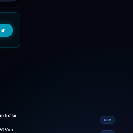
ình
m trở lại
XEM
 Vỡ Vụn