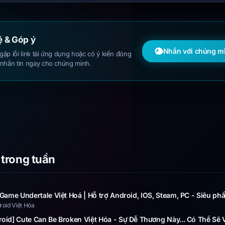
ệ & Góp ý
Nhắn với chúng m
ặp lỗi link tải ứng dụng hoặc có ý kiến đóng
 nhắn tin ngay cho chúng mình.
 trong tuần
 Game Undertale Việt Hoá | Hỗ trợ Android, IOS, Steam, PC - Siêu phẩ
oid Việt Hóa
oid] Cute Can Be Broken Việt Hóa - Sự Dễ Thương Này... Có Thể Sẽ