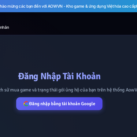
hào mừng các bạn đến với AOWVN - Kho game & ứng dụng Việt hóa cao cấp
 nhân
Đăng Nhập Tài Khoản
ch sử mua game và trạng thái gói ủng hộ của bạn trên hệ thống Aow
Đăng nhập bằng tài khoản Google