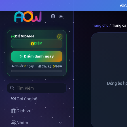
📢
C
Trang chủ
/
Trang cá
ĐIỂM DANH
?
0
ĐIỂM
✨ Điểm danh ngay
👑
🔥 Chuỗi:
0
ngày
🎁 Chu kỳ:
0
/14
Đồng bộ lị
Gói ủng hộ
Dịch vụ
Nhóm