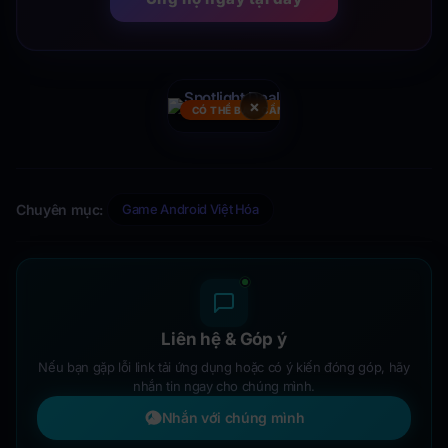
×
CÓ THỂ BẠN CẦN
Chuyên mục:
Game Android Việt Hóa
Liên hệ & Góp ý
Nếu bạn gặp lỗi link tải ứng dụng hoặc có ý kiến đóng góp, hãy
nhắn tin ngay cho chúng mình.
Nhắn với chúng mình