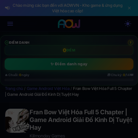
Chào mừng các bạn đến với AOWVN - Kho game & ứng dụng
📢
Việt hóa cao cấp!
ĐIỂM DANH
?
0
ĐIỂM
✨ Điểm danh ngay
👑
🔥 Chuỗi:
0
ngày
🎁 Chu kỳ:
0
/14
Trang chủ
/
Game Android Việt Hóa
/
Fran Bow Việt Hóa Full 5 Chapter
| Game Android Giải Đố Kinh Dị Tuyệt Hay
Fran Bow Việt Hóa Full 5 Chapter |
Game Android Giải Đố Kinh Dị Tuyệt
Hay
Killmonday Games