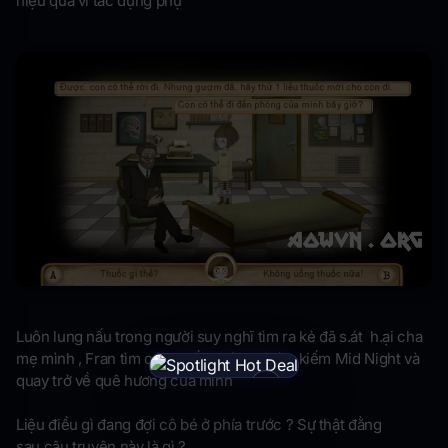
hiệu quả vì tác dụng phụ
Luôn lung nấu trong người suy nghĩ tìm ra kẻ đã s.át h.ại cha
mẹ mình , Fran tìm cách trốn khỏi trại, tìm kiếm Mid Night và
quay trở về quê hương của mình
×
Liệu điều gì đang đợi cô bé ở phía trước ? Sự thật đằng
sau câu truyện này là gì ?