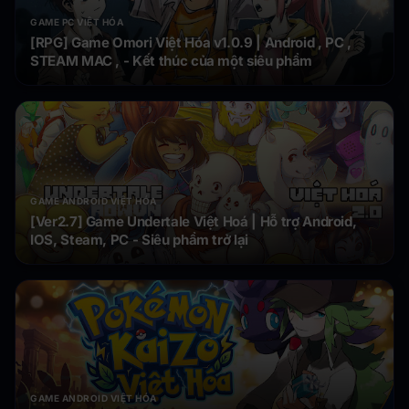
GAME PC VIỆT HÓA
[RPG] Game Omori Việt Hóa v1.0.9 | Android , PC ,
STEAM MAC , - Kết thúc của một siêu phẩm
GAME ANDROID VIỆT HÓA
[Ver2.7] Game Undertale Việt Hoá | Hỗ trợ Android,
IOS, Steam, PC - Siêu phẩm trở lại
GAME ANDROID VIỆT HÓA