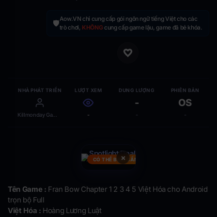
Aow.VN chỉ cung cấp gói ngôn ngữ tiếng Việt cho các
🛡️
trò chơi,
KHÔNG
cung cấp game lậu, game đã bẻ khóa.
NHÀ PHÁT TRIỂN
LƯỢT XEM
DUNG LƯỢNG
PHIÊN BẢN
-
OS
Killmonday Games
-
-
-
×
CÓ THỂ BẠN CẦN
Tên Game :
Fran Bow Chapter 1 2 3 4 5 Việt Hóa cho Android
trọn bộ Full
Việt Hóa :
Hoàng Lương Luật