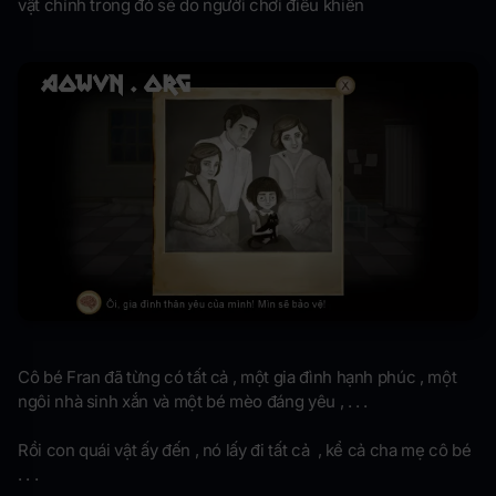
vật chính trong đó sẽ do người chơi điều khiển
Cô bé Fran đã từng có tất cả , một gia đình hạnh phúc , một
ngôi nhà sinh xắn và một bé mèo đáng yêu , . . .
Rồi con quái vật ấy đến , nó lấy đi tất cả , kể cả cha mẹ cô bé
. . .