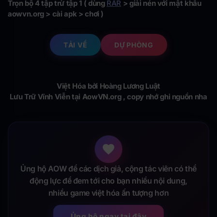
Trọn bộ 4 tập trừ tập 1 (
dùng
RAR
> giải nén với mật khẩu
aowvn.org > cài apk > chơi )
TẢI VỀ
DỰ PHÒNG
Việt Hóa bởi Hoàng Lương Luật
Lưu Trữ Vĩnh Viễn tại AowVN.org , copy nhớ ghi nguồn nha
Ủng hộ AOW để các dịch giả, cộng tác viên có thể
động lực để đem tới cho bạn nhiều nội dung,
nhiều game việt hóa ấn tượng hơn
Ủng hộ ngay tại đây