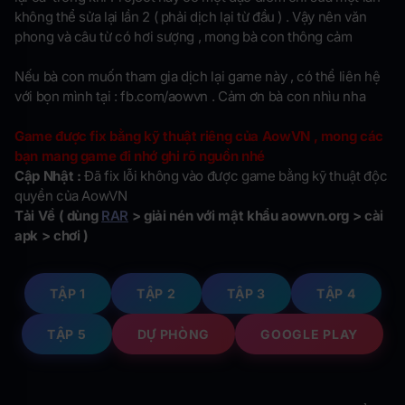
không thể sửa lại lần 2 ( phải dịch lại từ đầu ) . Vậy nên văn
phong và câu từ có hơi sượng , mong bà con thông cảm
Nếu bà con muốn tham gia dịch lại game này , có thể liên hệ
với bọn mình tại : fb.com/aowvn . Cảm ơn bà con nhìu nha
Game được fix bằng kỹ thuật riêng của AowVN , mong các
bạn mang game đi nhớ ghi rõ nguồn nhé
Cập Nhật :
Đã fix lỗi không vào được game bằng kỹ thuật độc
quyền của AowVN
Tải Về ( dùng
RAR
> giải nén với mật khẩu aowvn.org > cài
apk > chơi )
TẬP 1
TẬP 2
TẬP 3
TẬP 4
TẬP 5
DỰ PHÒNG
GOOGLE PLAY