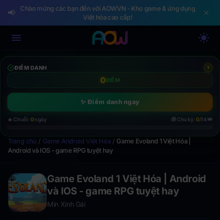
Chào mừng các bạn đến với AOWVN - Kho game & ứng dụng
📢
Việt hóa cao cấp!
ĐIỂM DANH
?
0
ĐIỂM
✨ Điểm danh ngay
👑
🔥 Chuỗi:
0
ngày
🎁 Chu kỳ:
0
/14
Trang chủ
/
Game Android Việt Hóa
/
Game Evoland 1 Việt Hóa |
Android và IOS - game RPG tuyệt hay
Game Evoland 1 Việt Hóa | Android
và IOS - game RPG tuyệt hay
Min Xinh Gái