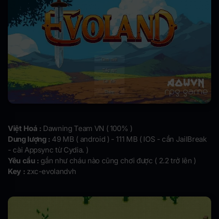
Việt Hoá :
Dawning Team VN ( 100% )
Dung lượng :
49 MB ( android ) - 111 MB ( IOS - cần JailBreak
- cài Appsync từ Cydia. )
Yêu cầu :
gần như cháu nào cũng chơi được ( 2.2 trở lên )
Key :
zxc-evolandvh