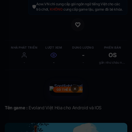
Aow.VN chỉ cung cấp gói ngôn ngữ tiếng Việt cho các
🛡️
trò chơi,
KHÔNG
cung cấp game lậu, game đã bẻ khóa.
NHÀ PHÁT TRIỂN
LƯỢT XEM
DUNG LƯỢNG
PHIÊN BẢN
-
OS
-
-
-
gần như cháu nào cũng chơi được ( 2.2 tr
×
CÓ THỂ BẠN CẦN
Tên game :
Evoland Việt Hóa cho Android và IOS