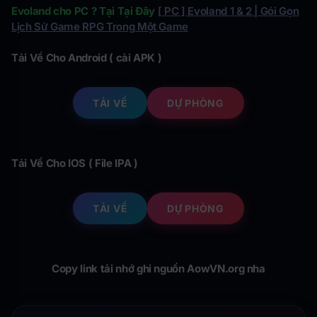
Evoland cho PC ? Tại Tại Đây
[ PC ] Evoland 1 & 2 | Gói Gọn
Lịch Sử Game RPG Trong Một Game
Tải Về Cho Android ( cài APK )
TẢI VỀ
DỰ PHÒNG
Tải Về Cho IOS ( File IPA )
TẢI VỀ
DỰ PHÒNG
Copy link tải nhớ ghi nguồn AowVN.org nha