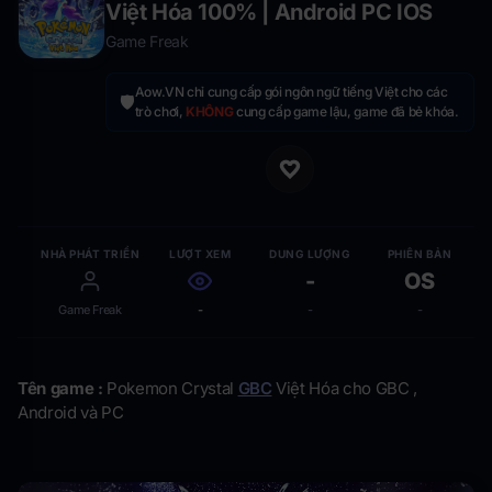
Việt Hóa 100% | Android PC IOS
Game Freak
Aow.VN chỉ cung cấp gói ngôn ngữ tiếng Việt cho các
🛡️
trò chơi,
KHÔNG
cung cấp game lậu, game đã bẻ khóa.
NHÀ PHÁT TRIỂN
LƯỢT XEM
DUNG LƯỢNG
PHIÊN BẢN
-
OS
Game Freak
-
-
-
Tên game :
Pokemon Crystal
GBC
Việt Hóa cho GBC ,
Android và PC