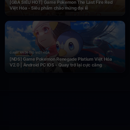
[GBA SIÊU HOT] Game Pokemon The Last Fire Red
Việt Hóa - Siêu phẩm chào mừng đại lễ
GAME ANDROID VIỆT HÓA
[NDS] Game Pokemon Renegade Platium Việt Hóa
V2.0 | Android PC IOS - Quay trở lại cực căng