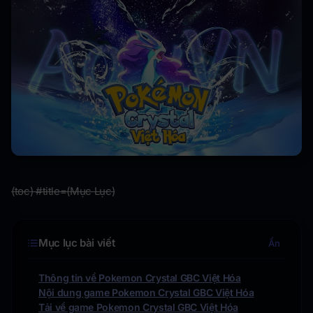
(toc) #title=(Mục Lục)
Mục lục bài viết
Ẩn
Thông tin về Pokemon Crystal GBC Việt Hóa
Nội dung game Pokemon Crystal GBC Việt Hóa
Tải về game Pokemon Crystal GBC Việt Hóa