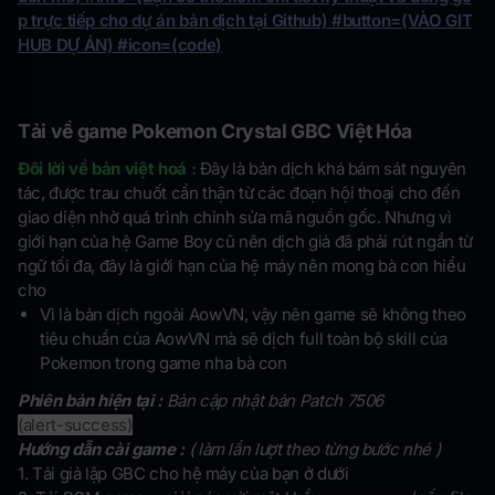
p trực tiếp cho dự án bản dịch tại Github) #button=(VÀO GIT
HUB DỰ ÁN) #icon=(code)
Tải về game Pokemon Crystal GBC Việt Hóa
Đôi lời về bản việt hoá :
Đây là bản dịch khá bám sát nguyên
tác, được trau chuốt cẩn thận từ các đoạn hội thoại cho đến
giao diện nhờ quá trình chỉnh sửa mã nguồn gốc. Nhưng vì
giới hạn của hệ Game Boy cũ nên dịch giả đã phải rút ngắn từ
ngữ tối đa, đây là giới hạn của hệ máy nên mong bà con hiểu
cho
Vì là bản dịch ngoài AowVN, vậy nên game sẽ không theo
tiêu chuẩn của AowVN mà sẽ dịch full toàn bộ skill của
Pokemon trong game nha bà con
Phiên bản hiện tại :
Bản cập nhật bản Patch 7506
(alert-success)
Hướng dẫn cài game :
( làm lần lượt theo từng bước nhé )
1. Tải giả lập GBC cho hệ máy của bạn ở dưới