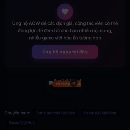
Ủng hộ AOW để các dịch giả, cộng tác viên có thể
động lực để đem tới cho bạn nhiều nội dung,
nhiều game việt hóa ấn tượng hơn
Ủng hộ ngay tại đây
×
CÓ THỂ BẠN CẦN
Chuyên mục:
Game Android Việt Hóa
Game IOS Việt Hóa
Game Việt Hoá