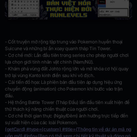
- Cốt truyện mở rộng tập trung vào Pokemon huyền thoại
Suicune và những bí ẩn xoay quanh tháp Tin Tower.
- Cơ chế mới: Lần đầu tiên trong series cho phép người chơi
lựa chọn giới tính nhân vật chính (Nam/Nữ).
- Khám phá vùng đất Johto rộng lớn và mở khóa cơ hội quay
trở lại vùng Kanto kinh điển sau khi vô địch.
- Cải tiến đồ họa: Là phiên bản đầu tiên áp dụng hiệu ứng
chuyển động (animation) cho Pokemon khi bước vào trận
đấu.
- Hệ thống Battle Tower (Tháp Đấu) lần đầu tiên xuất hiện để
thử thách kỹ năng chiến thuật của người chơi.
- Cơ chế thời gian thực (Ngày/Đêm) ảnh hưởng trực tiếp đến
sự xuất hiện của các loài Pokemon.
(getCard) #type=(custom) #title=(Thông tin về dự án mã ng
uồn mở) #info=(Bạn có thể xem chi tiết kỹ thuật và đóng gó