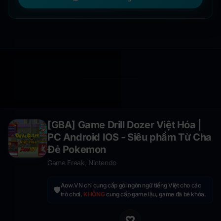
[GBA] Game Drill Dozer Việt Hóa |
PC Android IOS - Siêu phẩm Từ Cha
Đẻ Pokemon
Game Freak, Nintendo
Aow.VN chỉ cung cấp gói ngôn ngữ tiếng Việt cho các
🛡️
trò chơi,
KHÔNG
cung cấp game lậu, game đã bẻ khóa.