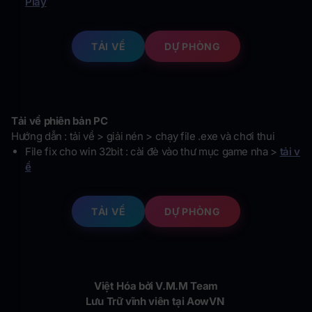
Play
TẢI VỀ
DỰ PHÒNG
Tải về phiên bản PC
Hướng dẫn : tải về > giải nén > chạy file .exe và chơi thui
File fix cho win 32bit : cài đè vào thư mục game nha >
tải v
ề
TẢI VỀ
DỰ PHÒNG
Việt Hóa bởi V.M.M Team
Lưu Trữ vĩnh viên tại AowVN