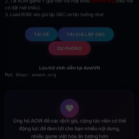
2. Tải ROM game > giải nén với mật khẩu
aowvn.org
(nếu file
có đặt mật khẩu).
3. Load ROM vào giả lập GBC và tận hưởng nha!
TẢI VỀ
TẢI GIẢ LẬP GBC
DỰ PHÒNG
Lưu trữ vĩnh viễn tại AowVN
Mat khau: aowvn.org
Ủng hộ AOW để các dịch giả, cộng tác viên có thể
động lực để đem tới cho bạn nhiều nội dung,
nhiều game việt hóa ấn tượng hơn