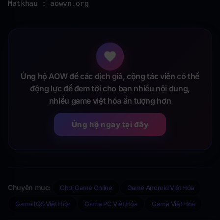
Matkhau : aowvn.org
Ủng hộ AOW để các dịch giả, cộng tác viên có thể
động lực để đem tới cho bạn nhiều nội dung,
nhiều game việt hóa ấn tượng hơn
Ủng hộ ngay tại đây
Chuyên mục:
Chơi Game Online
Game Android Việt Hóa
Game IOS Việt Hóa
Game PC Việt Hóa
Game Việt Hoá