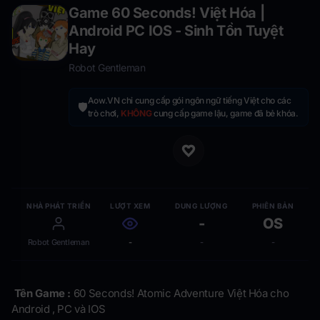
Game 60 Seconds! Việt Hóa |
Android PC IOS - Sinh Tồn Tuyệt
Hay
Robot Gentleman
Aow.VN chỉ cung cấp gói ngôn ngữ tiếng Việt cho các
🛡️
trò chơi,
KHÔNG
cung cấp game lậu, game đã bẻ khóa.
NHÀ PHÁT TRIỂN
LƯỢT XEM
DUNG LƯỢNG
PHIÊN BẢN
-
OS
Robot Gentleman
-
-
-
Tên Game :
60 Seconds! Atomic Adventure Việt Hóa cho
Android , PC và IOS