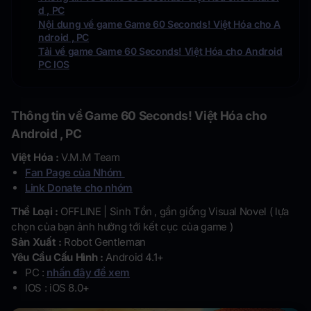
d , PC
Nội dung về game Game 60 Seconds! Việt Hóa cho A
ndroid , PC
Tải về game Game 60 Seconds! Việt Hóa cho Android
PC IOS
Thông tin về Game 60 Seconds! Việt Hóa cho
Android , PC
Việt Hóa :
V.M.M Team
Fan Page của Nhóm
Link Donate cho nhóm
Thể Loại :
OFFLINE | Sinh Tồn , gần giống Visual Novel ( lựa
chọn của bạn ảnh hưởng tới kết cục của game )
Sản Xuất :
Robot Gentleman
Yêu Cầu Cấu Hình :
Android 4.1+
PC :
nhấn đây để xem
IOS : iOS 8.0+