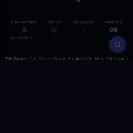
NHÀ PHÁT TRIỂN
LƯỢT XEM
DUNG LƯỢNG
PHIÊN BẢN
-
OS
Game Freak, Nintendo
-
-
-
Tên Game :
Drill Dozer (Screw Breaker) Việt Hoá - Viên Ngọc
Ẩn Của GBA