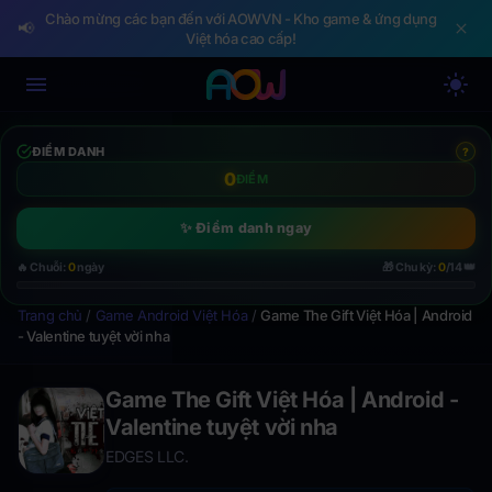
Chào mừng các bạn đến với AOWVN - Kho game & ứng dụng
📢
Việt hóa cao cấp!
ĐIỂM DANH
?
0
ĐIỂM
✨ Điểm danh ngay
👑
🔥 Chuỗi:
0
ngày
🎁 Chu kỳ:
0
/14
Trang chủ
/
Game Android Việt Hóa
/
Game The Gift Việt Hóa | Android
- Valentine tuyệt vời nha
Game The Gift Việt Hóa | Android -
Valentine tuyệt vời nha
EDGES LLC.