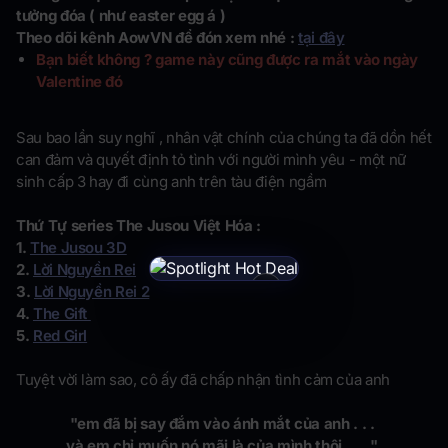
tưởng đóa ( như easter egg á )
Theo dõi kênh AowVN để đón xem nhé :
tại đây
Bạn biết không ? game này cũng được ra mắt vào ngày
Valentine đó
Sau bao lần suy nghĩ , nhân vật chính của chúng ta đã dồn hết
can đảm và quyết định tỏ tình với người mình yêu - một nữ
sinh cấp 3 hay đi cùng anh trên tàu điện ngầm
Thứ Tự series The Jusou Việt Hóa :
1.
The Jusou 3D
2.
Lời Nguyền Rei
×
3.
Lời Nguyền Rei 2
4.
The Gift
5.
Red Girl
Tuyệt vời làm sao, cô ấy đã chấp nhận tình cảm của anh
"em đã bị say đắm vào ánh mắt của anh . . .
và em chỉ muốn nó mãi là của mình thôi . . . "