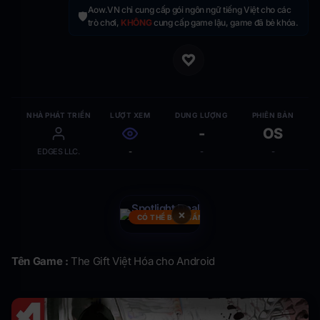
Aow.VN chỉ cung cấp gói ngôn ngữ tiếng Việt cho các
🛡️
trò chơi,
KHÔNG
cung cấp game lậu, game đã bẻ khóa.
NHÀ PHÁT TRIỂN
LƯỢT XEM
DUNG LƯỢNG
PHIÊN BẢN
-
OS
EDGES LLC.
-
-
-
×
CÓ THỂ BẠN CẦN
Tên Game :
The Gift Việt Hóa cho Android