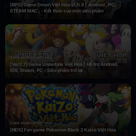
[RPG] Game Omori Việt Hóa v1.0.9 | Android , PC ,
STEAM MAC , - Kết thúc của một siêu phẩm
GAME ANDROID VIỆT HÓA
[Ver2.7] Game Undertale Việt Hoá | Hỗ trợ Android,
IOS, Steam, PC - Siêu phẩm trở lại
GAME ANDROID VIỆT HÓA
[NDS] Fan game Pokemon Black 2 Kaizo Việt Hóa