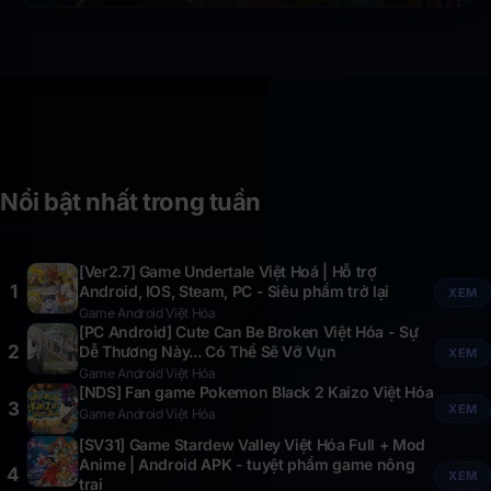
Nổi bật nhất trong tuần
[Ver2.7] Game Undertale Việt Hoá | Hỗ trợ
1
Android, IOS, Steam, PC - Siêu phẩm trở lại
XEM
Game Android Việt Hóa
[PC Android] Cute Can Be Broken Việt Hóa - Sự
2
Dễ Thương Này... Có Thể Sẽ Vỡ Vụn
XEM
Game Android Việt Hóa
[NDS] Fan game Pokemon Black 2 Kaizo Việt Hóa
3
XEM
Game Android Việt Hóa
[SV31] Game Stardew Valley Việt Hóa Full + Mod
Anime | Android APK - tuyệt phẩm game nông
4
XEM
trại