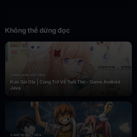
Không thể dừng đọc
GAME JAVA VIỆT HÓA
Kưa Gái Ola | Cùng Trở Về Tuổi Thơ - Game Android
Java
GAME PC VIỆT HÓA