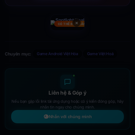
×
CÓ THỂ BẠN CẦN
Chuyên mục:
Game Android Việt Hóa
Game Việt Hoá
Liên hệ & Góp ý
Nếu bạn gặp lỗi link tải ứng dụng hoặc có ý kiến đóng góp, hãy
nhắn tin ngay cho chúng mình.
Nhắn với chúng mình