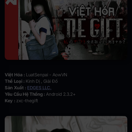
Việt Hóa :
LuatSenpai - AowVN
Thể Loại :
Kinh Dị , Giải Đố
Sản Xuất :
EDGES LLC.
Yêu Cầu Hệ Thống :
Android 2.3.2+
Key :
zxc-thegift