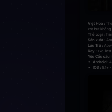
Việt Hoá :
The
xót but không
Thể Loại :
Tri
Sản xuất :
Ama
Lưu Trữ :
Aow
Key :
zxc-lost
Yêu Cầu cấu h
Android :
4
IOS :
8.1+ -