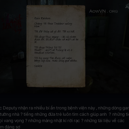
c Deputy nhận ra nhiều bí ẩn trong bệnh viện này , những dòng gar
tường nhà ? tiếng những đứa trẻ luôn tìm cách giúp anh ? những t
 gọi vang vọng ? những mảng nhật kí rời rạc ? những tài liệu về các
ệm đáng sợ