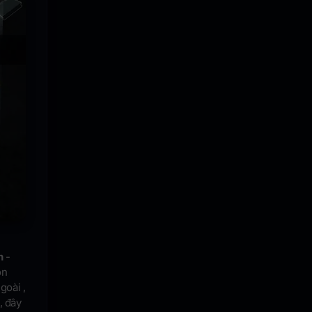
n
-
on
goài ,
, đây