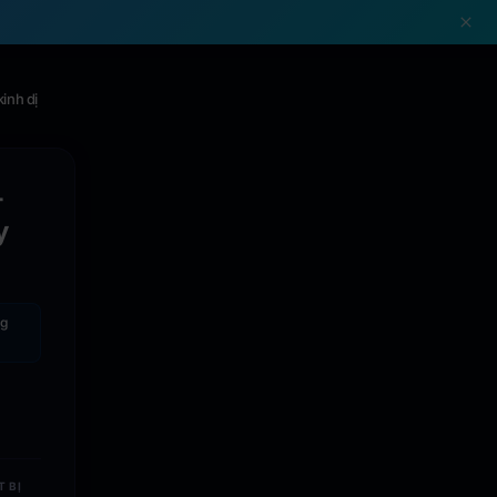
!
inh dị
-
y
g
T BỊ