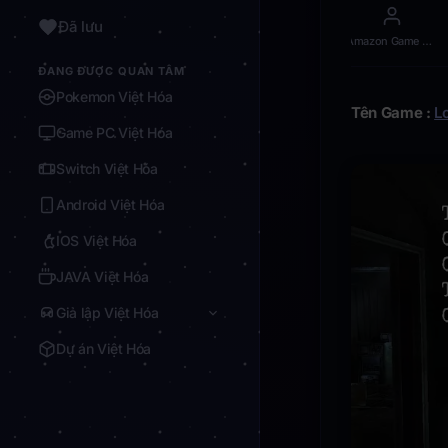
Đã lưu
Amazon Game Studio ( 10/10 về gameplay )
ĐANG ĐƯỢC QUAN TÂM
Pokemon Việt Hóa
Tên Game :
Lo
Game PC Việt Hóa
Switch Việt Hóa
Android Việt Hóa
IOS Việt Hóa
JAVA Việt Hóa
Giả lập Việt Hóa
Dự án Việt Hóa