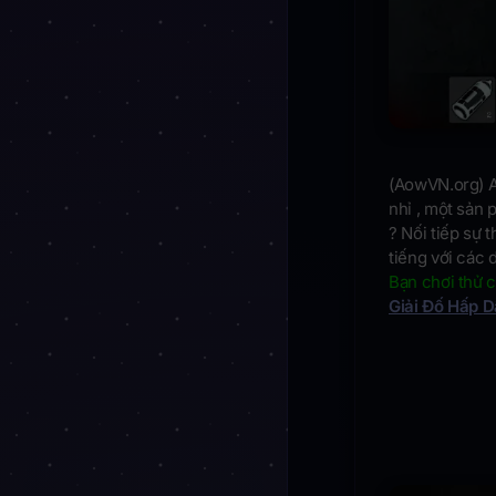
(AowVN.org) A
nhỉ , một sản p
? Nối tiếp sự 
tiếng với các 
Bạn chơi thử 
Giải Đố Hấp 