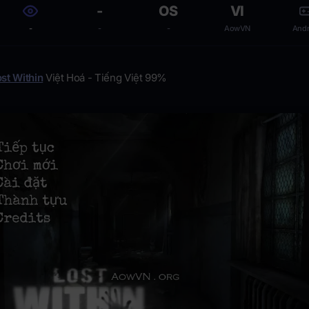
-
OS
VI
-
-
-
AowVN
Andr
st Within
Việt Hoá - Tiếng Việt 99%