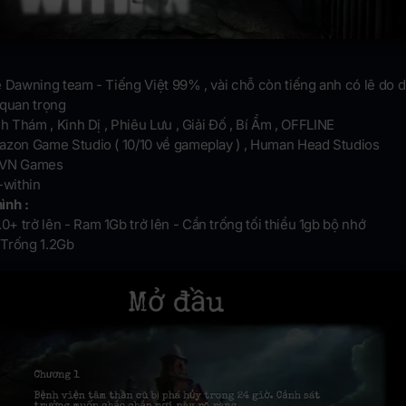
 Dawning team - Tiếng Việt 99% , vài chỗ còn tiếng anh có lẽ do d
 quan trọng
nh Thám , Kinh Dị , Phiêu Lưu , Giải Đố , Bí Ẩm , OFFLINE
zon Game Studio ( 10/10 về gameplay ) , Human Head Studios
VN Games
-within
ình :
.0+ trở lên - Ram 1Gb trở lên - Cần trống tối thiểu 1gb bộ nhớ
 Trống 1.2Gb