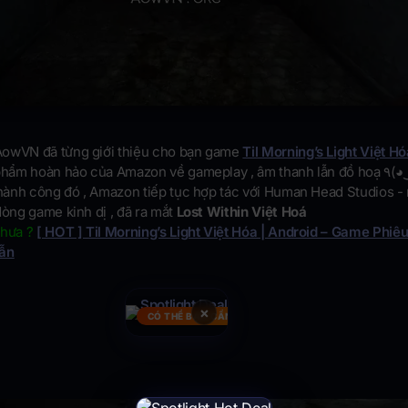
owVN đã từng giới thiệu cho bạn game
Til Morning’s Light Việt Hó
hẩm hoàn hảo của Amazon về gameplay , âm thanh lẫn đồ hoạ ٩(◕‿◕｡)۶
thành công đó , Amazon tiếp tục hợp tác với Human Head Studios - 
dòng game kinh dị , đã ra mắt
Lost Within Việt Hoá
chưa ?
[ HOT ] Til Morning’s Light Việt Hóa | Android – Game Phiê
Dẫn
×
CÓ THỂ BẠN CẦN