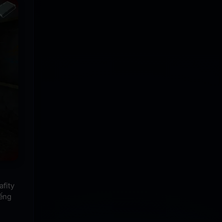
afity
iếng