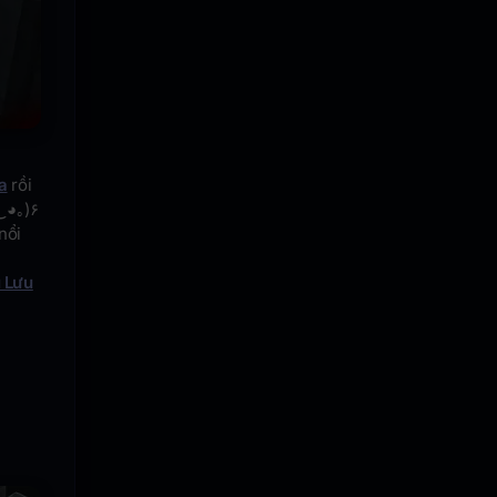
a
rồi
nổi
u Lưu