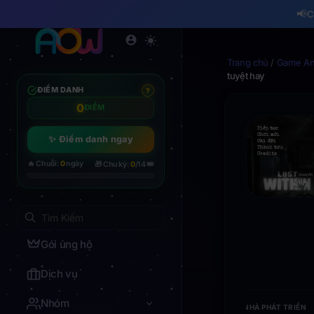
📢
C
Trang chủ
/
Game And
tuyệt hay
ĐIỂM DANH
?
0
ĐIỂM
✨ Điểm danh ngay
👑
🔥 Chuỗi:
0
ngày
🎁 Chu kỳ:
0
/14
Gói ủng hộ
Dịch vụ
Nhóm
NHÀ PHÁT TRIỂN