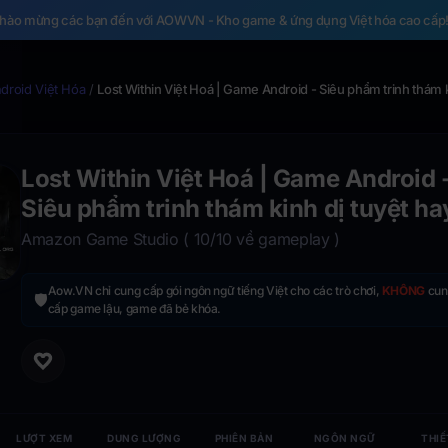
hào mừng các bạn đến với AOWVN - Kho game & ứng dụng Việt hóa cao cấp
roid Việt Hóa
/
Lost Within Việt Hoá | Game Android - Siêu phẩm trinh thám k
Lost Within Việt Hoá | Game Android 
Siêu phẩm trinh thám kinh dị tuyệt ha
Amazon Game Studio ( 10/10 về gameplay )
Aow.VN chỉ cung cấp gói ngôn ngữ tiếng Việt cho các trò chơi,
KHÔNG
cun
🛡️
cấp game lậu, game đã bẻ khóa.
LƯỢT XEM
DUNG LƯỢNG
PHIÊN BẢN
NGÔN NGỮ
THIẾ