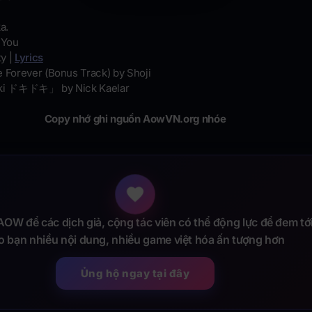
a.
e You
ty |
Lyrics
e Forever (Bonus Track) by Shoji
oki ドキドキ」 by Nick Kaelar
Copy nhớ ghi nguồn AowVN.org nhóe
OW để các dịch giả, cộng tác viên có thể động lực để đem tớ
o bạn nhiều nội dung, nhiều game việt hóa ấn tượng hơn
Ủng hộ ngay tại đây