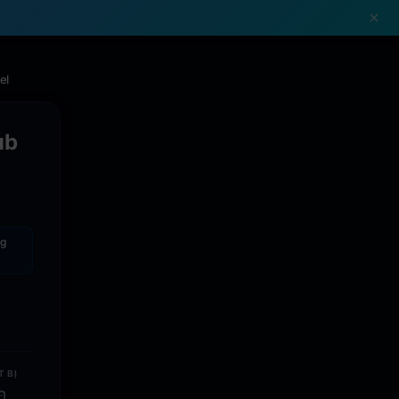
!
el
ub
g
T BỊ