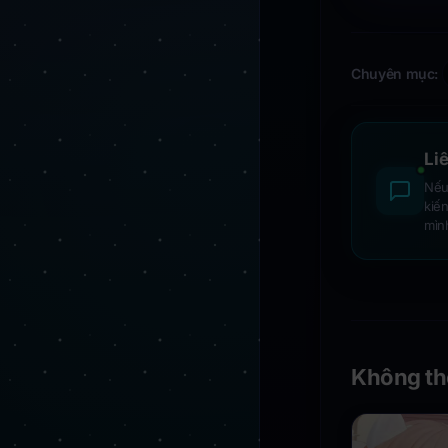
Chuyên mục:
Li
Nếu 
kiế
mìn
Không th