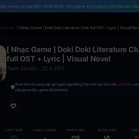
hào mừng các bạn đến với AOWVN - Kho game & ứng dụng Việt hóa cao cấp
um Nhạc
/
[ Nhạc Game ] Doki Doki Literature Club full OST + Lyric | Visual Nov
[ Nhạc Game ] Doki Doki Literature Cl
full OST + Lyric | Visual Novel
Team Salvato - 22.9.2017
Aow.VN chỉ cung cấp gói ngôn ngữ tiếng Việt cho các trò chơi,
KHÔNG
cun
🛡️
cấp game lậu, game đã bẻ khóa.
LƯỢT XEM
DUNG LƯỢNG
PHIÊN BẢN
NGÔN NGỮ
THIẾ
-
OS
VI