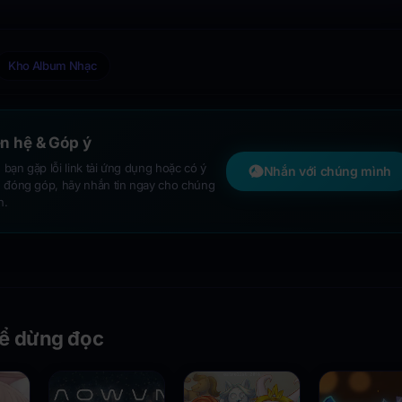
Kho Album Nhạc
ên hệ & Góp ý
bạn gặp lỗi link tải ứng dụng hoặc có ý
Nhắn với chúng mình
n đóng góp, hãy nhắn tin ngay cho chúng
h.
ể dừng đọc