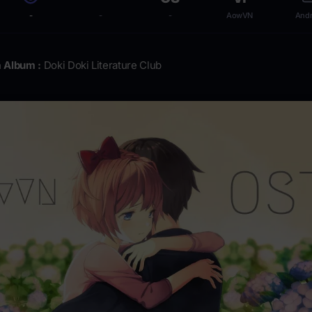
-
-
-
AowVN
Andr
 Album :
Doki Doki Literature Club