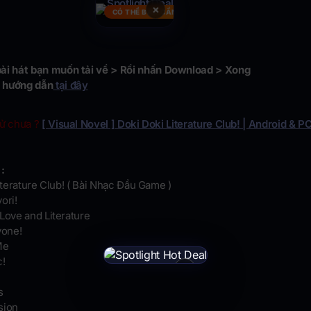
×
CÓ THỂ BẠN CẦN
ài hát bạn muốn tải về > Rồi nhấn Download > Xong
 hướng dẫn
tại đây
hử chưa ?
[ Visual Novel ] Doki Doki Literature Club! | Android & P
:
Literature Club! ( Bài Nhạc Đầu Game )
ori!
Love and Literature
yone!
Me
c!
×
s
sion