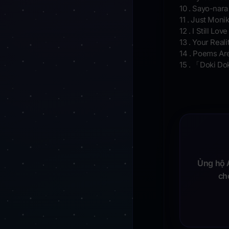
10 . Sayo-nara
11 . Just Monik
12 . I Still Lov
13 . Your Reali
14 . Poems Ar
15 . 「Doki D
Ủng hộ A
ch