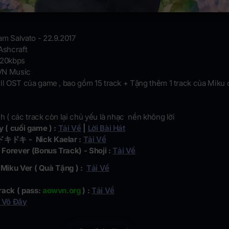
am Salvato - 22.9.2017
 Ashcraft
20kbps
N Music
ll OST của game , bao gồm 15 track + Tặng thêm 1 track của Miku 
h ( các track còn lại chủ yếu là nhạc nền không lời
y ( cuối game ) :
Tải Về
|
Lời Bài Hát
 ドキドキ - Nick Kaelar :
Tải Về
Forever (Bonus Track) - Shoji :
Tải Về
- Miku Ver ( Quà Tặng ) :
Tải Về
rack ( pass:
aowvn.org
) :
Tải Về
 Vô Đây