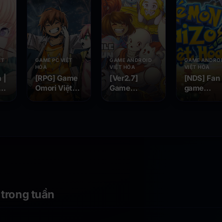
ỆT
GAME PC VIỆT
GAME ANDROID
GAME ANDRO
HÓA
VIỆT HÓA
VIỆT HÓA
 |
[RPG] Game
[Ver2.7]
[NDS] Fan
ề
Omori Việt
Game
game
Hóa v1.0.9 |
Undertale
Pokemon
Android , PC ,
Việt Hoá | Hỗ
Black 2 Ka
va
STEAM MAC
trợ Android,
Việt Hóa
, - Kết thúc
IOS, Steam,
của một siêu
PC - Siêu
phẩm
phẩm trở lại
 trong tuần