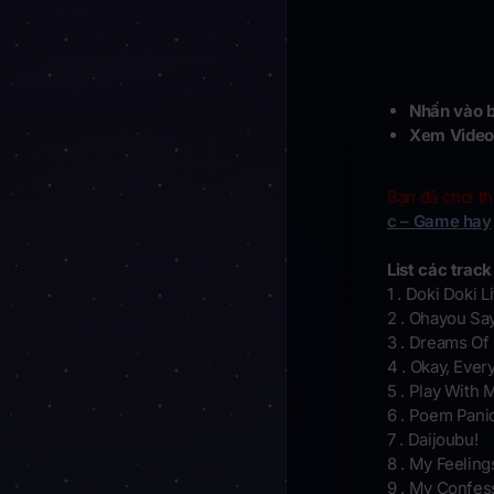
Nhấn vào b
Xem Video
Bạn đã chơi t
c – Game hay
List các track 
1 . Doki Doki 
2 . Ohayou Say
3 . Dreams Of 
4 . Okay, Ever
5 . Play With 
6 . Poem Pani
7 . Daijoubu!
8 . My Feeling
9 . My Confes