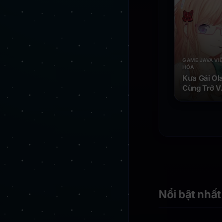
GAME JAVA VI
HÓA
Kưa Gái Ola
Cùng Trở V
Tuổi Thơ -
Game
Android Ja
Nổi bật nhất