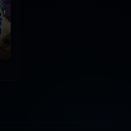
ID
izo