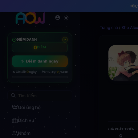
📢
C
Trang chủ
/
Kho Alb
ĐIỂM DANH
?
0
ĐIỂM
✨ Điểm danh ngay
👑
🔥 Chuỗi:
0
ngày
🎁 Chu kỳ:
0
/14
Gói ủng hộ
Dịch vụ
NHÀ PHÁT TRIỂN
Nhóm