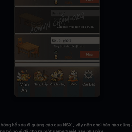
không hề xóa đi quảng cáo của NSX , vậy nên chơi bản nào cũng
ủng hộ họ vì đã cho ra một game tuyệt hay như này