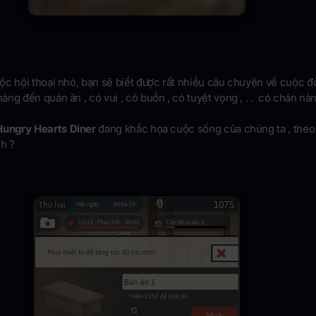
c hội thoại nhỏ, bạn sẽ biết được rất nhiều câu chuyện về cuộc đ
ng đến quán ăn , có vui , có buồn , có tuyệt vọng , . . có chán nả
Hungry Hearts Diner
đang khắc họa cuộc sống của chúng ta , theo
nh ?