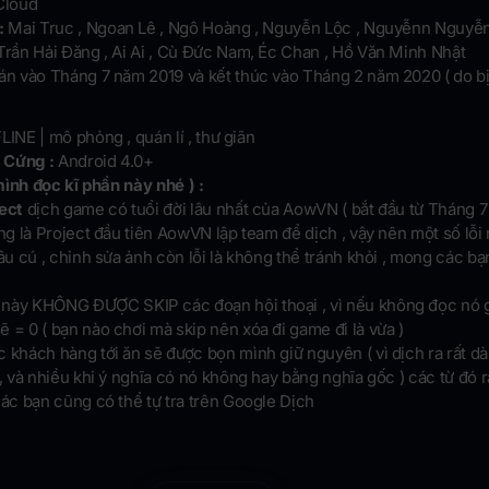
Cloud
:
Mai Truc , Ngoan Lê , Ngô Hoàng , Nguyễn Lộc , Nguyễnn Nguyễn
Trần Hải Đăng , Ai Ai , Cù Đức Nam, Éc Chan , Hồ Văn Minh Nhật
 án vào Tháng 7 năm 2019 và kết thúc vào Tháng 2 năm 2020 ( do b
LINE | mô phỏng , quán lí , thư giãn
 Cứng :
Android 4.0+
ình đọc kĩ phần này nhé ) :
ject
dịch game có tuổi đời lâu nhất của AowVN ( bắt đầu từ Tháng 
ũng là Project đầu tiên AowVN lập team để dịch , vậy nên một số lỗi
câu cú , chỉnh sửa ảnh còn lỗi là không thể tránh khỏi , mong các bạ
này KHÔNG ĐƯỢC SKIP các đoạn hội thoại , vì nếu không đọc nó gi
 = 0 ( bạn nào chơi mà skip nên xóa đi game đi là vừa )
 khách hàng tới ăn sẽ được bọn mình giữ nguyên ( vì dịch ra rất dà
 , và nhiều khi ý nghĩa có nó không hay bằng nghĩa gốc ) các từ đó r
các bạn cũng có thể tự tra trên Google Dịch