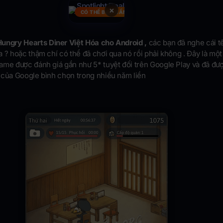
×
CÓ THỂ BẠN CẦN
ungry Hearts Diner Việt Hóa cho Android ,
các bạn đã nghe cái t
 ? hoặc thậm chí có thể đã chơi qua nó rồi phải không . Đây là một
ame được đánh giá gần như 5* tuyệt đối trên Google Play và đã đư
 của Google bình chọn trong nhiều năm liền