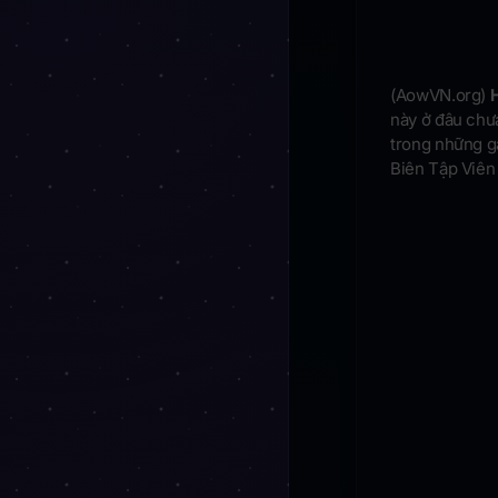
(AowVN.org)
H
này ở đâu chưa
trong những g
Biên Tập Viên