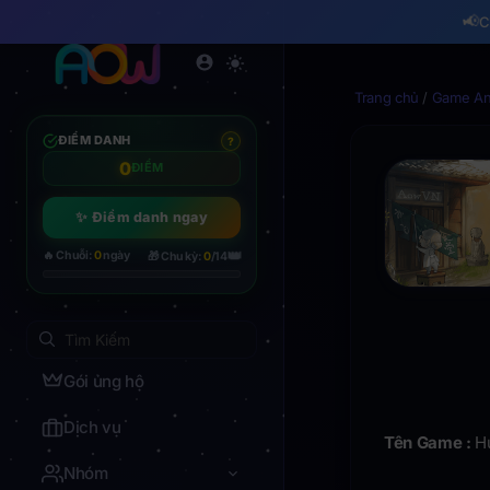
📢
C
Trang chủ
/
Game And
ĐIỂM DANH
?
0
ĐIỂM
✨ Điểm danh ngay
👑
🔥 Chuỗi:
0
ngày
🎁 Chu kỳ:
0
/14
Gói ủng hộ
Dịch vụ
Tên Game :
H
Nhóm