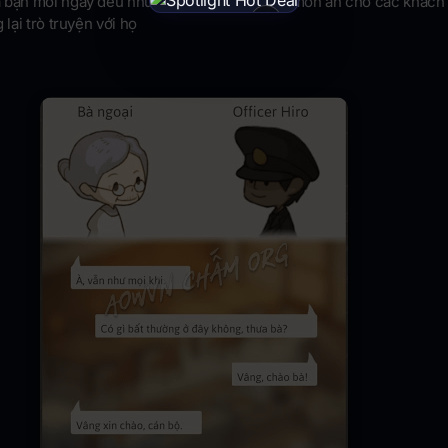
 bạn mỗi ngày đều như nhau, đó là phục vụ món ăn cho các khách
×
 lại trò truyện với họ