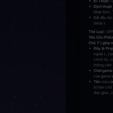
Kĩ Thuật :
Dịch thuật 
Nhat Anh , 
Bắt đầu dự
delay )
Thể Loại :
OFF
Yêu Cầu Phần
Chú Ý ( giúp m
Đây là Pro
ngoái ) , c
chính tả , 
thông cảm
Chơi game
của game sẽ
Tên
của các
bị tràn chữ
đơn giản , 