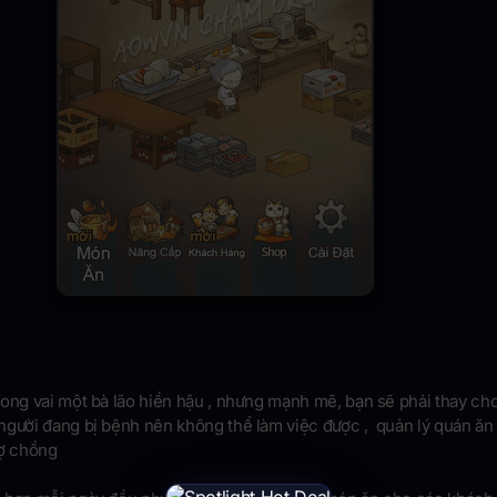
ong vai một bà lão hiền hậu , nhưng mạnh mẽ, bạn sẽ phải thay ch
người đang bị bệnh nên không thể làm việc được , quản lý quán ăn 
vợ chồng