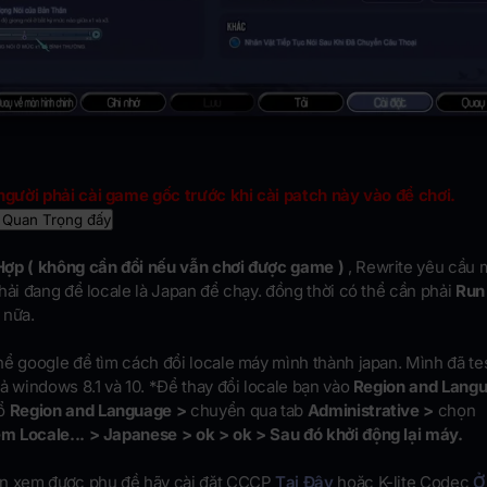
người phải cài game gốc trước khi cài patch này vào để chơi.
 Quan Trọng đấy
ợp ( không cần đổi nếu vẫn chơi được game )
, Rewrite yêu cầu 
hải đang để locale là Japan để chạy. đồng thời có thể cần phải
Run
r
nữa.
ể google để tìm cách đổi locale máy mình thành japan. Mình đã te
ả windows 8.1 và 10. *Để thay đổi locale bạn vào
Region and Langu
sổ
Region and Language >
chuyển qua tab
Administrative >
chọn
 Locale... > Japanese > ok > ok > Sau đó khởi động lại máy.
n xem được phụ đề hãy cài đặt CCCP
Tại Đây
hoặc K-lite Codec
Ở