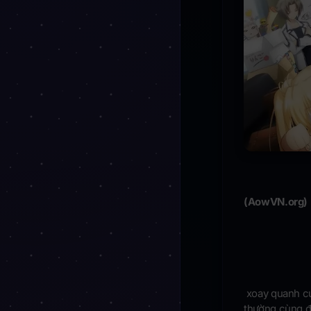
(AowVN.org) 
xoay quanh cu
thường cùng đ