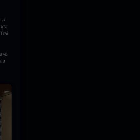
 sư
được
Trái
a và
của