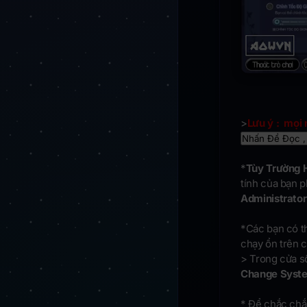
>
Lưu ý : mọi 
Nhấn Để Đọc ,
*
Tùy Trường H
tính của bạn p
Administrato
*Các bạn có th
chạy ổn trên c
> Trong cửa 
Change System
* Để chắc chắ