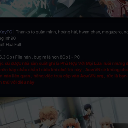
KeyFC
| Thanks to quân minh, hoàng hải, hwan phan, megazero, n
nglinh90
ệt Hóa Full
y
6.3 Gb ( File nén , bug ra là hơn 8Gb ) - PC
c dù được nhà sản xuất ghi là Phù Hợp Với Mọi Lứa Tuổi nhưng 
, nên hãy chắc chắn trước khi chơi trò này , AowVN sẽ không chị
m nào liên quan , bằng việc truy cập vào AowVN.org , tức là bạn
n thủ với điều này