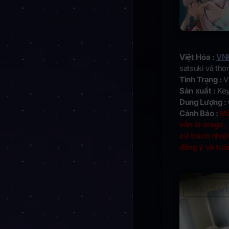
Việt Hóa :
VN
satsuki và tho
Tình Trạng :
Vi
Sản xuất :
Ke
Dung Lượng :
Cảnh Báo :
Mặ
vẫn là eroge 
cứ trách nhiệ
đồng ý và tuâ