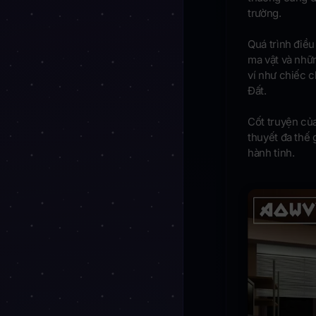
trường.
Quá trình điều
ma vật và nhữn
ví như chiếc c
Đất.
Cốt truyện củ
thuyết đa thế 
hành tinh.