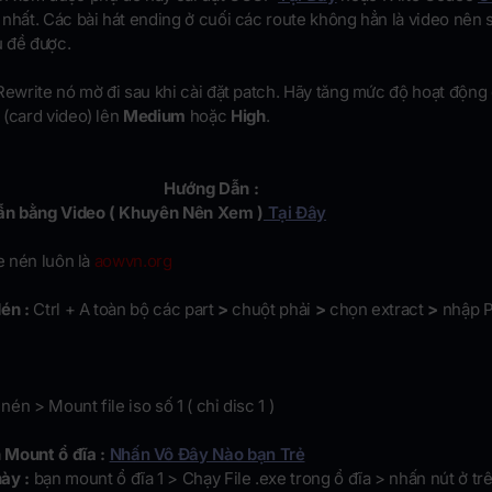
nhất. Các bài hát ending ở cuối các route không hẳn là video nên 
 đề được.
Rewrite nó mờ đi sau khi cài đặt patch. Hãy tăng mức độ hoạt động
(card video) lên
Medium
hoặc
High
.
Hướng Dẫn :
n bằng Video ( Khuyên Nên Xem )
Tại Đây
e nén luôn là
aowvn.org
én :
Ctrl + A toàn bộ các part
>
chuột phải
>
chọn extract
>
nhập P
nén > Mount file iso số 1 ( chỉ disc 1 )
Mount ổ đĩa :
Nhấn Vô Đây Nào bạn Trẻ
ày :
bạn mount ổ đĩa 1 > Chạy File .exe trong ổ đĩa > nhấn nút ở tr