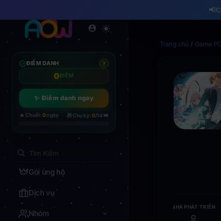
📢
C
Trang chủ
/
Game PC
ĐIỂM DANH
?
0
ĐIỂM
✨ Điểm danh ngay
👑
🔥 Chuỗi:
0
ngày
🎁 Chu kỳ:
0
/14
Gói ủng hộ
Dịch vụ
NHÀ PHÁT TRIỂN
Nhóm