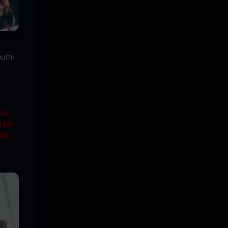
oumi
đây
u bất
 đã