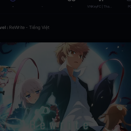
-
-
-
VNKeyFC | Thanks to quân minh, hoàng hải
P
vel :
ReWrite - Tiếng Việt