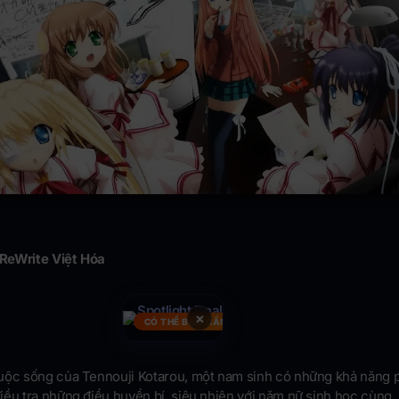
ReWrite Việt Hóa
×
CÓ THỂ BẠN CẦN
ộc sống của Tennouji Kotarou, một nam sinh có những khả năng 
iều tra những điều huyền bí, siêu nhiên với năm nữ sinh học cùng