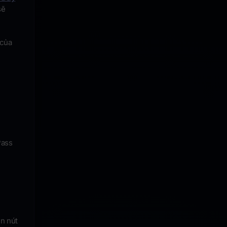
sẽ
 của
ass
ên nút