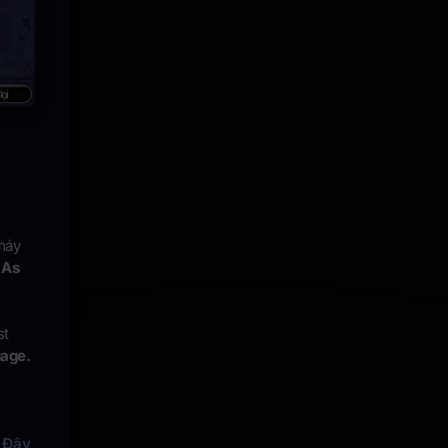
máy
 As
st
age.
 Đây