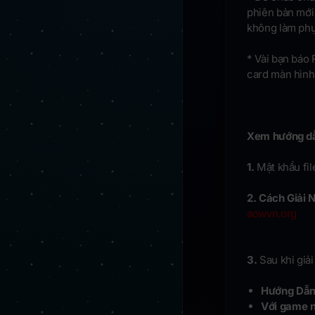
phiên bản mới 
không làm phụ
* Vài bạn báo 
card màn hình 
Xem hướng dẫ
1.
Mật khẩu fil
2. Cách Giải N
aowvn.org
3.
Sau khi giải 
Hướng Dẫn 
Với game n