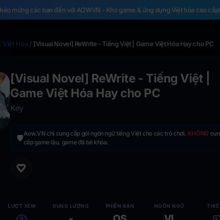
hào mừng các bạn đến với AOWVN - Kho game & ứng dụng Việt hóa cao cấp
 Việt Hóa
/
[Visual Novel] ReWrite - Tiếng Việt | Game Việt Hóa Hay cho PC
[Visual Novel] ReWrite - Tiếng Việt |
Game Việt Hóa Hay cho PC
Key
Aow.VN chỉ cung cấp gói ngôn ngữ tiếng Việt cho các trò chơi,
KHÔNG
cun
🛡️
cấp game lậu, game đã bẻ khóa.
LƯỢT XEM
DUNG LƯỢNG
PHIÊN BẢN
NGÔN NGỮ
THIẾ
-
OS
VI