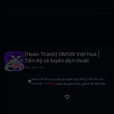
[Hoàn Thành] OMORI Việt Hoá |
Tiến độ và tuyển dịch thuật
Min Xinh Gái
Aow.VN chỉ cung cấp gói ngôn ngữ tiếng Việt cho các
🛡️
trò chơi,
KHÔNG
cung cấp game lậu, game đã bẻ khóa.