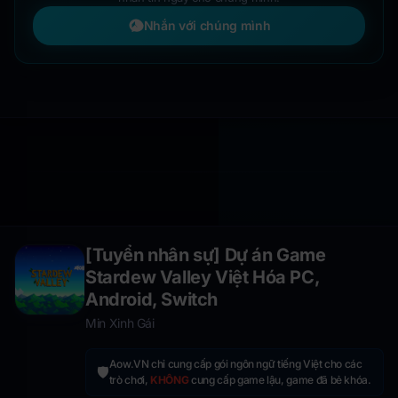
Nhắn với chúng mình
[Tuyển nhân sự] Dự án Game
Stardew Valley Việt Hóa PC,
Android, Switch
Min Xinh Gái
Aow.VN chỉ cung cấp gói ngôn ngữ tiếng Việt cho các
🛡️
trò chơi,
KHÔNG
cung cấp game lậu, game đã bẻ khóa.