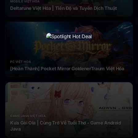
MOBILE VIỆT HOÁ
Deltarune Việt Hóa | Tiến Độ và Tuyển Dịch Thuật
×
PC VIỆT HOÁ
[Hoàn Thành] Pocket Mirror GoldenerTraum Việt Hóa
GAME JAVA VIỆT HÓA
Kưa Gái Ola | Cùng Trở Về Tuổi Thơ - Game Android
Java