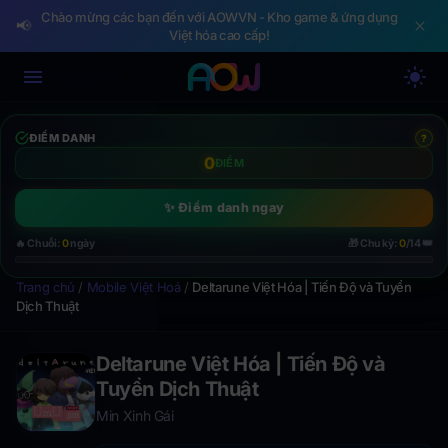
Chào mừng các bạn đến với AOWVN - Kho game & ứng dụng
📢
Việt hóa cao cấp!
ĐIỂM DANH
?
0
ĐIỂM
✨ Điểm danh ngay
👑
🔥 Chuỗi:
0
ngày
🎁 Chu kỳ:
0
/14
Trang chủ
/
Mobile Việt Hoá
/
Deltarune Việt Hóa | Tiến Độ và Tuyển
Dịch Thuật
Deltarune Việt Hóa | Tiến Độ và
Tuyển Dịch Thuật
Min Xinh Gái