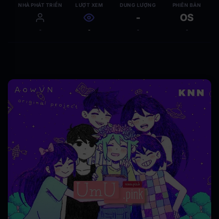
NHÀ PHÁT TRIỂN
LƯỢT XEM
DUNG LƯỢNG
PHIÊN BẢN
-
OS
-
-
-
-