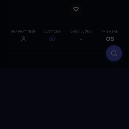
NHÀ PHÁT TRIỂN
LƯỢT XEM
DUNG LƯỢNG
PHIÊN BẢN
-
OS
-
-
-
-