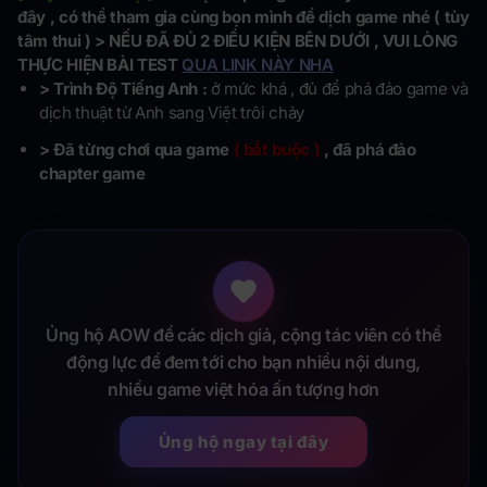
đây , có thể tham gia cùng bọn mình để dịch game nhé ( tùy
tâm thui ) > NẾU ĐÃ ĐỦ 2 ĐIỀU KIỆN BÊN DƯỚI , VUI LÒNG
THỰC HIỆN BÀI TEST
QUA LINK NÀY NHA
> Trình Độ Tiếng Anh :
ở mức khá , đủ để phá đảo game và
dịch thuật từ Anh sang Việt trôi chảy
> Đã từng chơi qua game
( bắt buộc )
, đã phá đảo
chapter game
Ủng hộ AOW để các dịch giả, cộng tác viên có thể
động lực để đem tới cho bạn nhiều nội dung,
nhiều game việt hóa ấn tượng hơn
Ủng hộ ngay tại đây