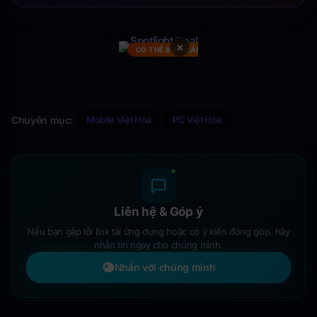
×
CÓ THỂ BẠN CẦN
Chuyên mục:
Mobile Việt Hoá
PC Việt Hoá
Liên hệ & Góp ý
Nếu bạn gặp lỗi link tải ứng dụng hoặc có ý kiến đóng góp, hãy
nhắn tin ngay cho chúng mình.
Nhắn với chúng mình