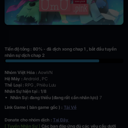
Tiến độ tổng : 80% - đã dịch xong chap 1 , bắt đầu tuyển
nhân sự dịch chap 2
Nhóm Việt Hóa :
AowVN
Hệ Máy :
Android , PC
Thể Loại :
RPG , Phiêu Lưu
Nhân Sự hiện tại : 1
/
8
Nhân Sự: đang thiếu (đang rất cần nhân lực)
7
Link Game ( bản game gốc ) :
Tải Về
Donate cho nhóm dịch :
Tại Đây
[ Tuyển Nhân Sự ]
Các bạn đáp ứng đủ các yêu cầu dưới