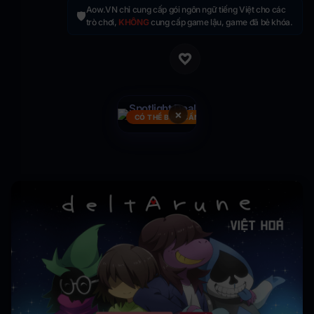
Aow.VN chỉ cung cấp gói ngôn ngữ tiếng Việt cho các
🛡️
trò chơi,
KHÔNG
cung cấp game lậu, game đã bẻ khóa.
×
CÓ THỂ BẠN CẦN