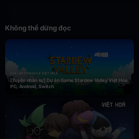
Không thể dừng đọc
GIẢ LẬP CONSOLE VIỆT HOÁ
[Tuyển nhân sự] Dự án Game Stardew Valley Việt Hóa
PC, Android, Switch