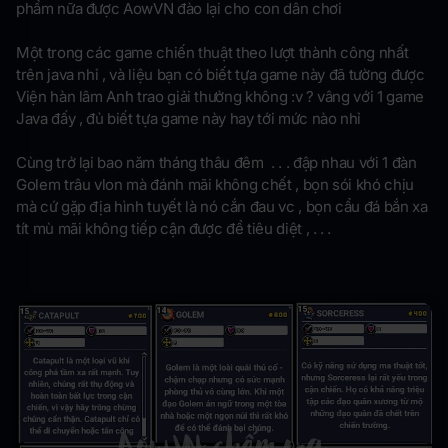
phẩm nữa được AowVN đào lại cho con dân chơi
Một trong các game chiến thuật theo lượt thành công nhất
trên java nhỉ , và liệu bạn có biết tựa game này đã tường được
Viện hàn lâm Anh trao giải thưởng không :v ? vâng với 1 game
Java đấy , đủ biết tựa game này hay tới mức nào nhỉ
Cùng trở lại bao năm tháng thâu đêm . . . đập nhau với 1 đàn
Golem trâu vlon mà đánh mãi không chết , bọn sói khó chịu
mà cứ gặp địa hình tuyết là nó cắn đau vc , bọn cẩu đá bắn xa
tít mù mãi không tiếp cận được để tiêu diệt , . . .