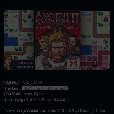
Việt Hoá :
A Kaj , MrAX
Thể Loại :
TBS ( chiến thuật theo lượt )
Sản Xuất :
MacroSpace
Tình Trạng :
Việt Hoá 100% ( trừ bản 1 )
(AowVN.org)
Ancient empires 1+ 2 + 3 Việt Hoá
- lại 1 siêu