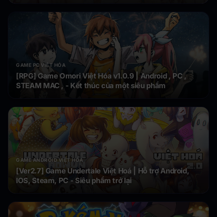
GAME PC VIỆT HÓA
[RPG] Game Omori Việt Hóa v1.0.9 | Android , PC ,
STEAM MAC , - Kết thúc của một siêu phẩm
GAME ANDROID VIỆT HÓA
[Ver2.7] Game Undertale Việt Hoá | Hỗ trợ Android,
IOS, Steam, PC - Siêu phẩm trở lại