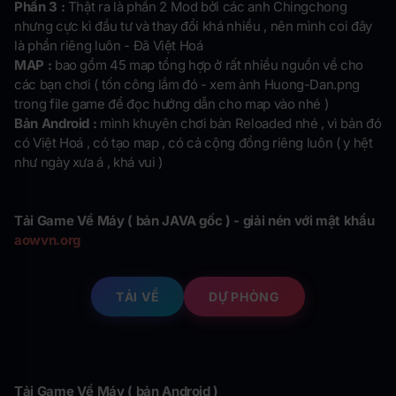
Phần 3 :
Thật ra là phần 2 Mod bởi các anh Chingchong
nhưng cực kì đầu tư và thay đổi khá nhiều , nên mình coi đây
là phần riêng luôn - Đã Việt Hoá
MAP :
bao gồm 45 map tổng hợp ở rất nhiều nguồn về cho
các bạn chơi ( tốn công lắm đó - xem ảnh Huong-Dan.png
trong file game để đọc hướng dẫn cho map vào nhé )
Bản Android :
mình khuyên chơi bản Reloaded nhé , vì bản đó
có Việt Hoá , có tạo map , có cả cộng đồng riêng luôn ( y hệt
như ngày xưa á , khá vui )
Tải Game Về Máy ( bản JAVA gốc ) - giải nén với mật khẩu
aowvn.org
TẢI VỀ
DỰ PHÒNG
Tải Game Về Máy ( bản Android )