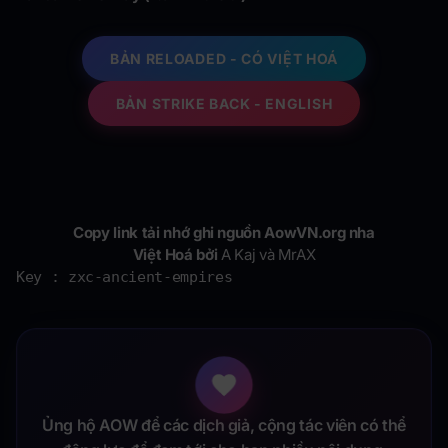
BẢN RELOADED - CÓ VIỆT HOÁ
BẢN STRIKE BACK - ENGLISH
Copy link tải nhớ ghi nguồn AowVN.org nha
Việt Hoá bởi
A Kaj và
MrAX
Key : zxc-ancient-empires
Ủng hộ AOW để các dịch giả, cộng tác viên có thể