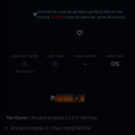
Aow.VN chỉ cung cấp gói ngôn ngữ tiếng Việt cho các
🛡️
trò chơi,
KHÔNG
cung cấp game lậu, game đã bẻ khóa.
NHÀ PHÁT TRIỂN
LƯỢT XEM
DUNG LƯỢNG
PHIÊN BẢN
-
OS
MacroSpace
-
-
-
×
CÓ THỂ BẠN CẦN
Tên Game :
Ancient empires 1 2 II 3 Việt Hoá
Ancient empires 3 : Phục Hưng Đế Chế