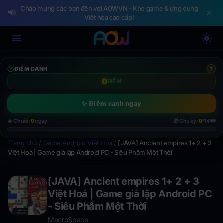
Chào mừng các bạn đến với AOWVN - Kho game & ứng dụng
📢
Việt hóa cao cấp!
ĐIỂM DANH
?
0
ĐIỂM
✨ Điểm danh ngay
👑
🔥 Chuỗi:
0
ngày
🎁 Chu kỳ:
0
/14
Trang chủ
/
Game Android Việt Hóa
/
[JAVA] Ancient empires 1+ 2 + 3
Việt Hoá | Game giả lập Android PC - Siêu Phẩm Một Thời
[JAVA] Ancient empires 1+ 2 + 3
Việt Hoá | Game giả lập Android PC
- Siêu Phẩm Một Thời
MacroSpace