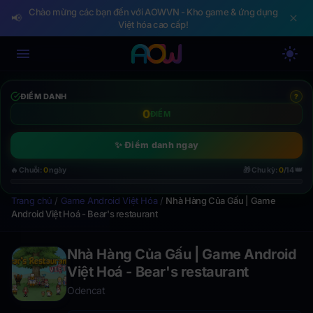
Chào mừng các bạn đến với AOWVN - Kho game & ứng dụng
📢
Việt hóa cao cấp!
ĐIỂM DANH
?
0
ĐIỂM
✨ Điểm danh ngay
👑
🔥 Chuỗi:
0
ngày
🎁 Chu kỳ:
0
/14
Trang chủ
/
Game Android Việt Hóa
/
Nhà Hàng Của Gấu | Game
Android Việt Hoá - Bear's restaurant
Nhà Hàng Của Gấu | Game Android
Việt Hoá - Bear's restaurant
Odencat