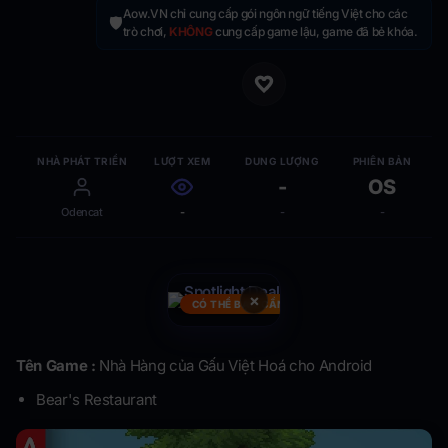
Aow.VN chỉ cung cấp gói ngôn ngữ tiếng Việt cho các
🛡️
trò chơi,
KHÔNG
cung cấp game lậu, game đã bẻ khóa.
NHÀ PHÁT TRIỂN
LƯỢT XEM
DUNG LƯỢNG
PHIÊN BẢN
-
OS
Odencat
-
-
-
×
CÓ THỂ BẠN CẦN
Tên Game :
Nhà Hàng của Gấu Việt Hoá cho Android
Bear's Restaurant