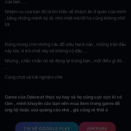
của bạn. . . .
Nhiệm vụ của bạn đó là tìm hiểu về khách ăn ở quán của mình
, bằng những mảnh ký ức nhỏ nhặt mà tới họ cũng không nhớ
tới
Đừng mong chờ những câu đố siêu hack não , những trận đấu
nảy lửa, vì trò chơi này sẽ không có đâu . . .
Nhưng , chắc chắn nó sẽ đọng lại trong bạn , một điều gì đó . .
. .
Cùng chơi và trải nghiệm nhé
Game của Odencat thực sự hay và họ cũng cực cực kì có
tâm , mình khuyên các bạn nên mua item trong game để
ủng hộ hoặc xoá quảng cáo nhé , giá cũng rẻ thôi á
TẢI VỀ GOOGLE PLAY
APKPURE