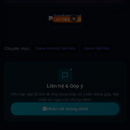
×
CÓ THỂ BẠN CẦN
Chuyên mục:
Game Android Việt Hóa
Game Việt Hoá
Liên hệ & Góp ý
Nếu bạn gặp lỗi link tải ứng dụng hoặc có ý kiến đóng góp, hãy
nhắn tin ngay cho chúng mình.
Nhắn với chúng mình