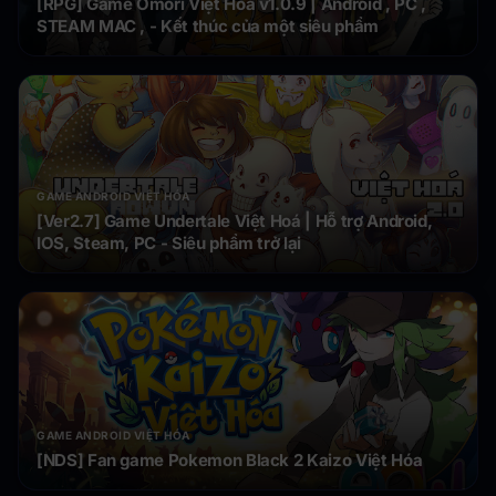
[RPG] Game Omori Việt Hóa v1.0.9 | Android , PC ,
STEAM MAC , - Kết thúc của một siêu phẩm
GAME ANDROID VIỆT HÓA
[Ver2.7] Game Undertale Việt Hoá | Hỗ trợ Android,
IOS, Steam, PC - Siêu phẩm trở lại
GAME ANDROID VIỆT HÓA
[NDS] Fan game Pokemon Black 2 Kaizo Việt Hóa