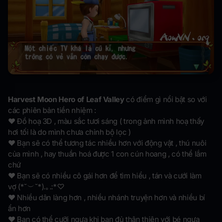
Harvest Moon Hero of Leaf Valley
có điểm gì nổi bật so với
các phiên bản tiền nhiệm :
❤ Đồ hoạ 3D , màu sắc tươi sáng ( trong ảnh mình hoạ thấy
hơi tối là do mình chưa chỉnh bộ lọc )
❤ Bạn sẽ có thể tương tác nhiều hơn với động vật , thú nuôi
của mình , hay thuần hoá được 1 con cún hoang , có thể lắm
chứ
❤ Bạn sẽ có nhiều cô gái hơn để tìm hiểu , tán và cưới làm
vợ (*˘︶˘*).｡.:*♡
❤ Nhiều dân làng hơn , nhiều nhánh truyện hơn và nhiều bí
ẩn hơn
❤ Bạn có thể cưỡi ngựa khi bạn đủ thân thiện với bé ngựa