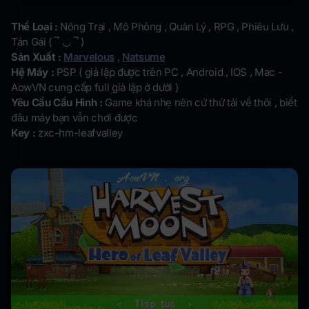
Thể Loại :
Nông Trại , Mô Phỏng , Quản Lý , RPG , Phiêu Lưu ,
Tán Gái ( ‾́ ◡ ‾́ )
Sản Xuất :
Marvelous
,
Natsume
Hệ Máy :
PSP ( giả lập được trên PC , Android , IOS , Mac -
AowVN cung cấp full giả lập ở dưới )
Yêu Cầu Cấu Hình :
Game khá nhẹ nên cứ thử tải về thôi , biết
đâu máy bạn vẫn chơi được
Key :
zxc-hm-leafvalley