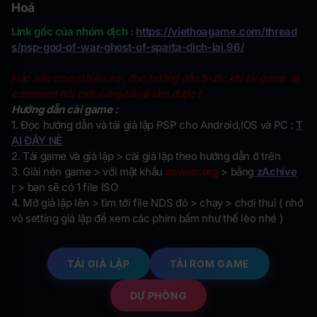
Hoá
Link gốc của nhóm dịch :
https://viethoagame.com/thread
s/psp-god-of-war-ghost-of-sparta-dich-lai.96/
Hảo hán trong thiên hạ , đọc hướng dẫn trước khi tải game và
comment hỏi mới xưng bá võ lâm được !
Hướng dẫn cài game :
1. Đọc hướng dẫn và tải giả lập PSP cho Android,IOS và PC :
T
ẠI ĐÂY NÈ
2. Tải game và giả lập > cài giả lập theo hướng dẫn ở trên
3. Giải nén game > với mật khẩu
aowvn.org
> bằng
zAchive
r
> bạn sẽ có 1 file ISO
4. Mở giả lập lên > tìm tới file NDS đó > chạy > chơi thui ( nhớ
vô setting giả lập để xem các phím bấm như thế lèo nhé )
TẢI GIẢ LẬP
TẢI ROM GAME
DỰ PHÒNG