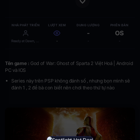
NHÀ PHÁT TRIỂN
LƯỢT XEM
DUNG LƯỢNG
PHIÊN BẢN
-
OS
Ready at Dawn, Santa Monica Studio
-
-
-
Tên game :
God of War: Ghost of Sparta 2 Việt Hoá | Android
PC và IOS
Series này trên PSP không đánh số , nhưng bọn mình sẽ
đánh 1 , 2 để bà con biết nên chơi theo thứ tự nào