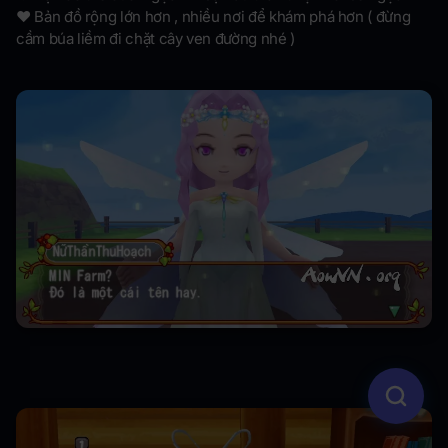
❤ Bản đồ rộng lớn hơn , nhiều nơi để khám phá hơn ( đừng
cầm búa liềm đi chặt cây ven đường nhé )