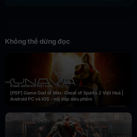
Không thể dừng đọc
GAME ANDROID VIỆT HÓA
[PSP] Game God of War: Ghost of Sparta 2 Việt Hoá |
Android PC và IOS - nối tiếp siêu phẩm