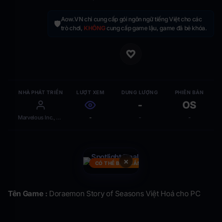
Aow.VN chỉ cung cấp gói ngôn ngữ tiếng Việt cho các
🛡️
trò chơi,
KHÔNG
cung cấp game lậu, game đã bẻ khóa.
NHÀ PHÁT TRIỂN
LƯỢT XEM
DUNG LƯỢNG
PHIÊN BẢN
-
OS
Marvelous Inc., Brownies Inc. ( BANDAI N
-
-
-
×
CÓ THỂ BẠN CẦN
Tên Game :
Doraemon Story of Seasons Việt Hoá cho PC