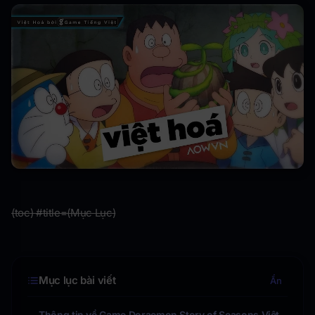
(toc) #title=(Mục Lục)
Mục lục bài viết
Ẩn
Thông tin về Game Doraemon Story of Seasons Việt