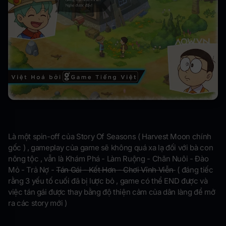
Là một spin-off của Story Of Seasons ( Harvest Moon chính
gốc ) , gameplay của game sẽ không quá xa lạ đối với bà con
nông tộc , vẫn là Khám Phá - Làm Ruộng - Chăn Nuôi - Đào
Mỏ - Trả Nợ -
Tán Gái - Kết Hơn - Chơi Vĩnh Viễn
( đáng tiếc
rằng 3 yếu tố cuối đã bị lược bỏ , game có thể END được và
việc tán gái được thay bằng độ thiện cảm của dân làng để mở
ra các story mới )