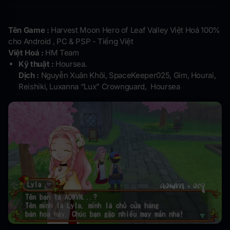
Tên Game :
Harvest Moon Hero of Leaf Valley Việt Hoá 100%
cho Android , PC & PSP - Tiếng Việt
Việt Hoá :
HM Team
Kỹ thuật :
Hoursea.
Dịch :
Nguyễn Xuân Khôi, SpaceKeeper025, Gim, Hourai,
Reishiki, Luxanna “Lux” Crownguard, Hoursea