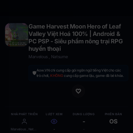
Game Harvest Moon Hero of Leaf
Valley Việt Hoá 100% | Android &
PC PSP - Siêu phẩm nông trại RPG
huyền thoại
Marvelous , Natsume
Aow.VN chỉ cung cấp gói ngôn ngữ tiếng Việt cho các
🛡️
trò chơi,
KHÔNG
cung cấp game lậu, game đã bẻ khóa.
NHÀ PHÁT TRIỂN
LƯỢT XEM
DUNG LƯỢNG
PHIÊN BẢN
-
OS
Marvelous , Natsume
-
-
-