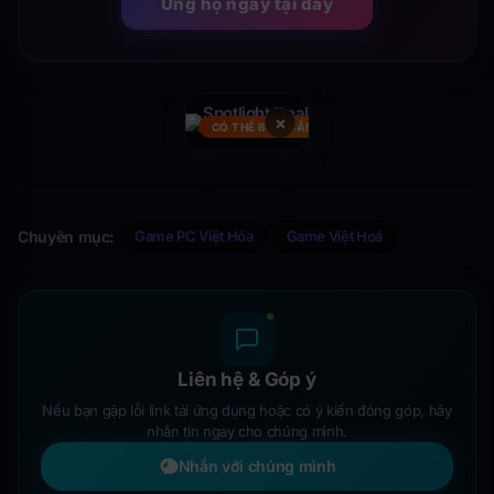
Ủng hộ ngay tại đây
×
CÓ THỂ BẠN CẦN
Chuyên mục:
Game PC Việt Hóa
Game Việt Hoá
Liên hệ & Góp ý
Nếu bạn gặp lỗi link tải ứng dụng hoặc có ý kiến đóng góp, hãy
nhắn tin ngay cho chúng mình.
Nhắn với chúng mình