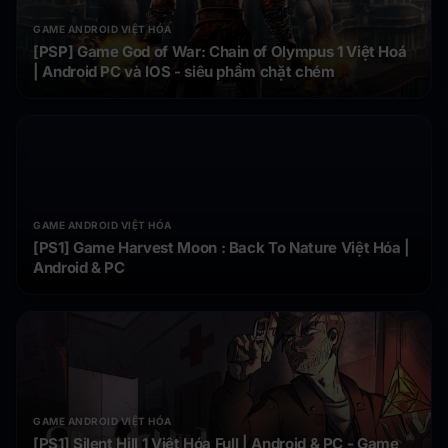
GAME ANDROID VIỆT HÓA
[PSP] Game God of War: Chain of Olympus 1 Việt Hoá
| Android PC và IOS - siêu phẩm chặt chém
GAME ANDROID VIỆT HÓA
[PS1] Game Harvest Moon : Back To Nature Việt Hóa |
Android & PC
GAME ANDROID VIỆT HÓA
[PS1] Silent Hill 1 Việt Hóa Full | Android & PC - Game