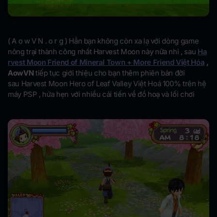
( A o w V N . o r g ) Hẳn bạn không còn xa lạ với dòng game
nông trại thành công nhất Harvest Moon này nữa nhỉ , sau
Ha
rvest Moon Friend of Mineral Town + More Friend Việt Hóa
,
AowVN
tiếp tục giới thiệu cho bạn thêm phiên bản đời
sau Harvest Moon Hero of Leaf Valley Việt Hoá 100% trên hệ
máy PSP , hứa hẹn với nhiều cải tiến về đồ hoạ và lối chơi