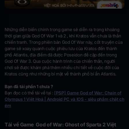
Những diễn biến chính trong game sẽ diễn ra trong khoảng
thời gian giữa God Of War 1 và 2 , khi Kratos vẫn chưa là thần
chiến tranh. Trong phiên bản God Of War này, cốt truyện của
game sẽ xoay quanh cuộc phiêu lưu của Kratos đến thành
phố Atlantis, địa điểm đã được Poseidon đề cập đến trong
God Of War 3. Qua cuộc hành trình của chiến thần, người
chơi sẽ được khám phá thêm nhiều chi tiết về cuộc đời của
Kratos cũng như những bí mật về thành phố bí ẩn Atlantis.
Bạn đã tải phần 1 chưa ?
Bạn đọc có thể tải về tại :
[PSP] Game God of War: Chain of
Olympus 1 Việt Hoá | Android PC và IOS - siêu phẩm chặt ch
ém
Tải về Game God of War: Ghost of Sparta 2 Việt