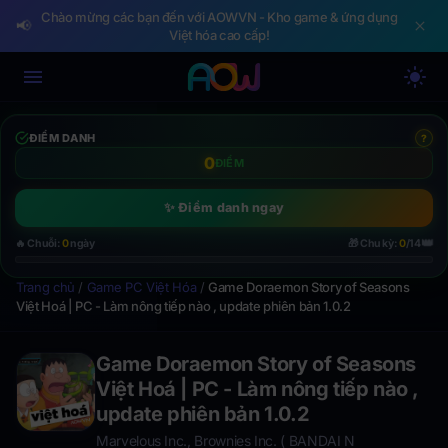
Chào mừng các bạn đến với AOWVN - Kho game & ứng dụng
📢
Việt hóa cao cấp!
ĐIỂM DANH
?
0
ĐIỂM
✨ Điểm danh ngay
👑
🔥 Chuỗi:
0
ngày
🎁 Chu kỳ:
0
/14
Trang chủ
/
Game PC Việt Hóa
/
Game Doraemon Story of Seasons
Việt Hoá | PC - Làm nông tiếp nào , update phiên bản 1.0.2
Game Doraemon Story of Seasons
Việt Hoá | PC - Làm nông tiếp nào ,
update phiên bản 1.0.2
Marvelous Inc., Brownies Inc. ( BANDAI N