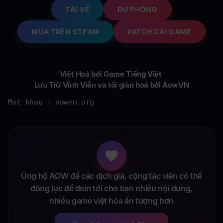
TẢI VỀ
DỰ PHÒNG
MUA TRÊN STEAM
PATCH CÀI GAME
Việt Hoá bởi Game Tiếng Việt
Lưu Trữ Vĩnh Viễn và tối giản hoá bởi AowVN
Mat khau : aowvn.org
Ủng hộ AOW để các dịch giả, cộng tác viên có thể
động lực để đem tới cho bạn nhiều nội dung,
nhiều game việt hóa ấn tượng hơn