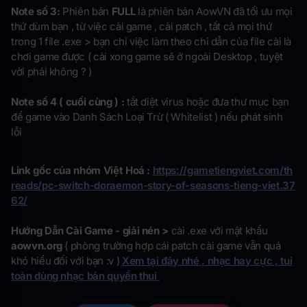
Note số 3:
Phiên bản
FULL
là phiên bản AowVN đã tối ưu mọi
thứ dùm bạn , từ việc cài game , cài patch , tất cả mọi thứ
trong 1 file .exe > bạn chỉ việc làm theo chỉ dẫn của file cài là
chơi game được ( cài xong game sẽ ở ngoài Desktop , tuyệt
vời phải không ? )
Note số 4 ( cuối cùng ) :
tắt diệt virus hoặc đưa thư mục bạn
để game vào Danh Sách Loại Trừ ( Whitelist ) nếu phát sinh
lỗi
Link gốc của nhóm Việt Hoá :
https://gametiengviet.com/th
reads/pc-switch-doraemon-story-of-seasons-tieng-viet.37
62/
Hướng Dẫn Cài Game - giải nén >
cài .exe với mật khẩu
aowvn.org
( phòng trường hợp cái patch cài game vẫn quá
khó hiểu đối với bạn :v )
Xem tại đây nhé , nhạc hay cực , tui
toàn dùng nhạc bản quyền thui