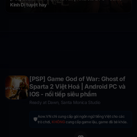
Kinh Dị tuyệt hay
[PSP] Game God of War: Ghost of
Sparta 2 Việt Hoá | Android PC và
IOS - nối tiếp siêu phẩm
Ready at Dawn, Santa Monica Studio
Aow.VN chỉ cung cấp gói ngôn ngữ tiếng Việt cho các
🛡️
trò chơi,
KHÔNG
cung cấp game lậu, game đã bẻ khóa.