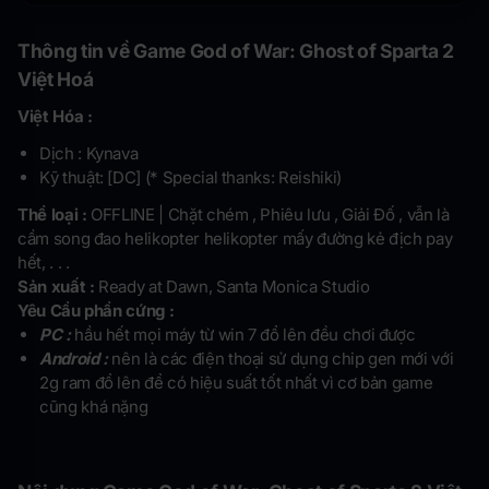
Thông tin về Game God of War: Ghost of Sparta 2
Việt Hoá
Việt Hóa :
Dịch : Kynava
Kỹ thuật: [DC] (* Special thanks: Reishiki)
Thể loại :
OFFLINE | Chặt chém , Phiêu lưu , Giải Đố , vẫn là
cầm song đao helikopter helikopter mấy đường kẻ địch pay
hết, . . .
Sản xuất :
Ready at Dawn, Santa Monica Studio
Yêu Cầu phần cứng :
PC :
hầu hết mọi máy từ win 7 đổ lên đều chơi được
Android :
nên là các điện thoại sử dụng chip gen mới với
2g ram đổ lên để có hiệu suất tốt nhất vì cơ bản game
cũng khá nặng