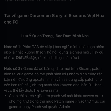
Tải về game Doraemon Story of Seasons Việt Hoá
cho PC
Lưu Ý Quan Trọng , Đọc Dùm Mình Nha
Note số 1 :
Phím TAB để skip ( bạn nghĩ mình nhắc bạn phím
skip là nhắc xuông thao ? hồ hồ , đúng là chiếu mới . Hãy cứ
nhớ là
TAB để skip
, rồi khi chơi bạn sẽ hiểu )
Note số 2 :
Game đã có bản update mới trên Steam , patch
hiện tại của game có thể phát sinh lỗi ( nhóm dịch cũng rất
bận nên đã dừng update ) mình vẫn sẽ cung cấp patch cho
các bạn thử cài , nhưng mình vẫn khuyên chơi bản Full hơn ,
vì có thể lấy được file save ra mà
Cách cài patch : giải nén patch với mật khẩu aowvn.org >
cho mọi thứ trong thư mục Patch game > vào thư mục cài
game > chạy Patch với quyền Admin