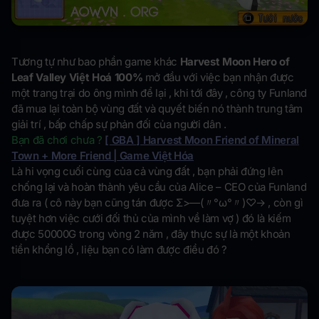
Tương tự như bao phần game khác
Harvest Moon Hero of
Leaf Valley Việt Hoá 100%
mở đầu với việc bạn nhận được
một trang trại do ông mình để lại , khi tới đây , công ty Funland
đã mua lại toàn bộ vùng đất và quyết biến nó thành trung tâm
giải trí , bấp chấp sự phản đối của người dân .
Bạn đã chơi chưa ?
[ GBA ] Harvest Moon Friend of Mineral
Town + More Friend | Game Việt Hóa
Là hi vọng cuối cùng của cả vùng đất , bạn phải đứng lên
chống lại và hoàn thành yêu cầu của Alice – CEO của Funland
đưa ra ( cô này bạn cũng tán được Σ>―(〃°ω°〃)♡→ , còn gì
tuyệt hơn việc cưới đối thủ của mình về làm vợ ) đó là kiếm
được 50000G trong vòng 2 năm , đây thực sự là một khoản
tiền khổng lồ , liệu bạn có làm được điều đó ?