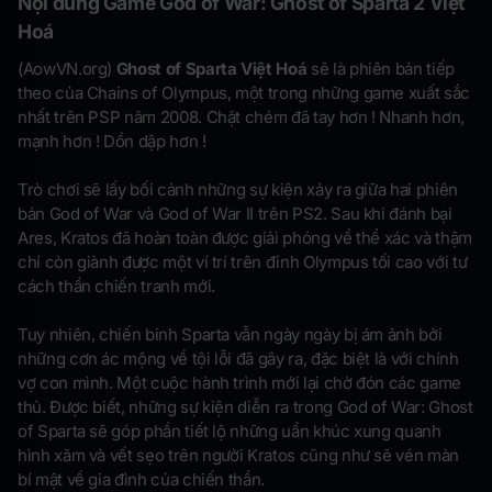
Nội dung Game God of War: Ghost of Sparta 2 Việt
Hoá
(AowVN.org)
Ghost of Sparta Việt Hoá
sẽ là phiên bản tiếp
theo của Chains of Olympus, một trong những game xuất sắc
nhất trên PSP năm 2008. Chặt chém đã tay hơn ! Nhanh hơn,
mạnh hơn ! Dồn dập hơn !
Trò chơi sẽ lấy bối cảnh những sự kiện xảy ra giữa hai phiên
bản God of War và God of War II trên PS2. Sau khi đánh bại
Ares, Kratos đã hoàn toàn được giải phóng về thể xác và thậm
chí còn giành được một ví trí trên đỉnh Olympus tối cao với tư
cách thần chiến tranh mới.
Tuy nhiên, chiến binh Sparta vẫn ngày ngày bị ám ảnh bởi
những cơn ác mộng về tội lỗi đã gây ra, đặc biệt là với chính
vợ con mình. Một cuộc hành trình mới lại chờ đón các game
thủ. Được biết, những sự kiện diễn ra trong God of War: Ghost
of Sparta sẽ góp phần tiết lộ những uẩn khúc xung quanh
hình xăm và vết sẹo trên người Kratos cũng như sẽ vén màn
bí mật về gia đình của chiến thần.