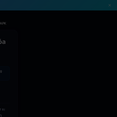
!
 APK
óa
g
T BỊ