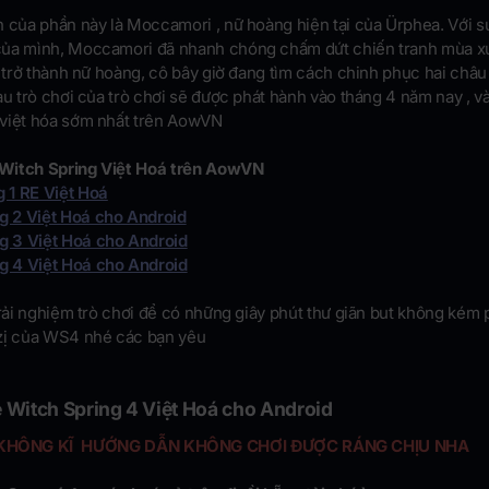
h của phần này là Moccamori , nữ hoàng hiện tại của Ürphea. Với s
ủa mình, Moccamori đã nhanh chóng chấm dứt chiến tranh mùa x
à trở thành nữ hoàng, cô bây giờ đang tìm cách chinh phục hai châu
au trò chơi của trò chơi sẽ được phát hành vào tháng 4 năm nay , v
việt hóa sớm nhất trên AowVN
Witch Spring Việt Hoá trên AowVN
g 1 RE Việt Hoá
g 2 Việt Hoá cho Android
g 3 Việt Hoá cho Android
g 4 Việt Hoá cho Android
trải nghiệm trò chơi để có những giây phút thư giãn but không kém
zị của WS4 nhé các bạn yêu
 Witch Spring 4 Việt Hoá cho Android
KHÔNG KĨ HƯỚNG DẪN KHÔNG CHƠI ĐƯỢC RÁNG CHỊU NHA