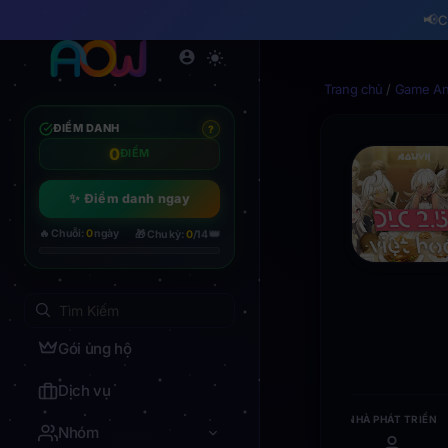
📢
C
Trang chủ
/
Game And
ĐIỂM DANH
?
0
ĐIỂM
✨ Điểm danh ngay
👑
🔥 Chuỗi:
0
ngày
🎁 Chu kỳ:
0
/14
Gói ủng hộ
Dịch vụ
NHÀ PHÁT TRIỂN
Nhóm