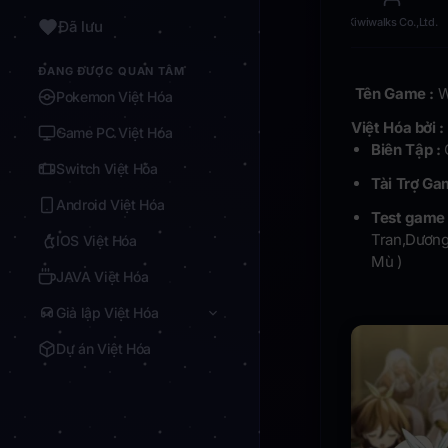
Kiwiwalks Co.,Ltd.
Đã lưu
ĐANG ĐƯỢC QUAN TÂM
Tên Game :
W
Pokemon Việt Hóa
Việt Hóa bởi :
Game PC Việt Hóa
Biên Tập :
Switch Việt Hóa
Tài Trợ Ga
Android Việt Hóa
Test game 
Tran,Dương
IOS Việt Hóa
Mù )
JAVA Việt Hóa
Giả lập Việt Hóa
Dự án Việt Hóa