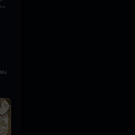
oid
í Mú