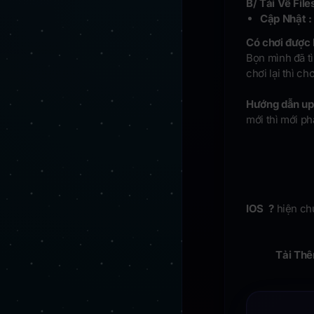
B/ Tải Về File
Cập Nhật 
Có chơi được 
Bọn mình đã tì
chơi lại thì ch
Hướng dẫn up
mới thì mới phả
IOS ?
hiện ch
Tải Thê