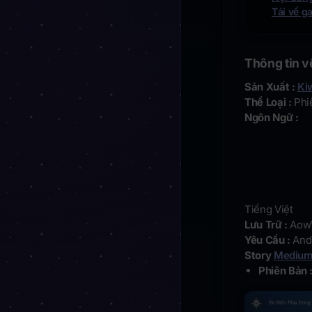
Tải về g
Thông tin v
Sản Xuất :
Ki
Thể Loại :
Phi
Ngôn Ngữ :
Tiếng Việt
Lưu Trữ :
Aow
Yêu Cầu :
And
Story
Mediu
Phiên Bản 