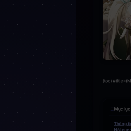
(toc) #title=(
Mục lục 
Thông ti
Nội dung