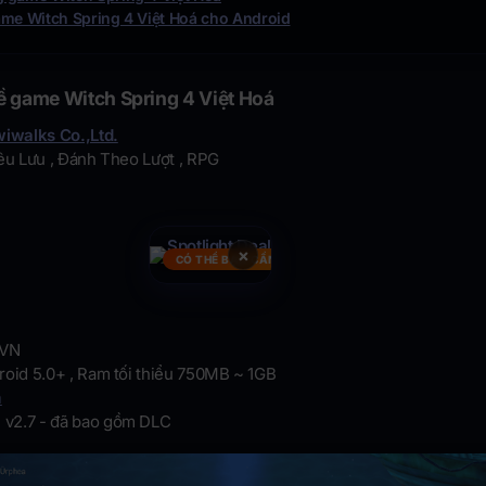
ame Witch Spring 4 Việt Hoá cho Android
ề game Witch Spring 4 Việt Hoá
wiwalks Co.,Ltd.
êu Lưu , Đánh Theo Lượt , RPG
×
CÓ THỂ BẠN CẦN
VN
roid 5.0+ , Ram tối thiểu 750MB ~ 1GB
m
:
v2.7 - đã bao gồm DLC