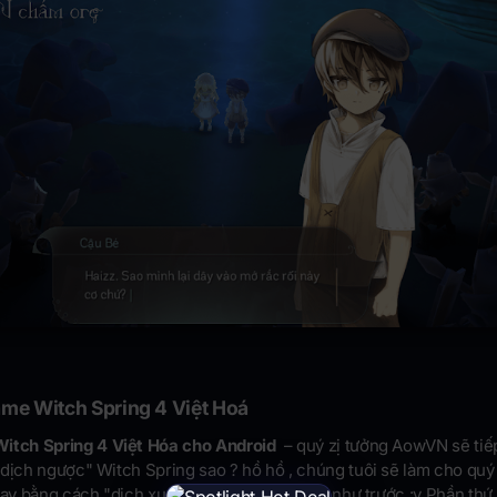
me Witch Spring 4 Việt Hoá
Witch Spring 4 Việt Hóa cho Android
– quý zị tưởng AowVN sẽ tiế
dịch ngược" Witch Spring sao ? hồ hồ , chúng tuôi sẽ làm cho quý 
tay bằng cách "dịch xuôi" thay vì dịch ngược như trước :v Phần thứ