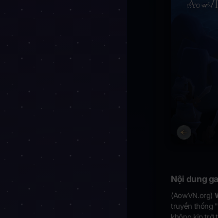
Nội dung ga
(AowVN.org)
truyền thống "
không kịp trở 