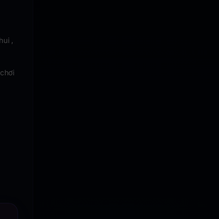
hui ,
 chơi