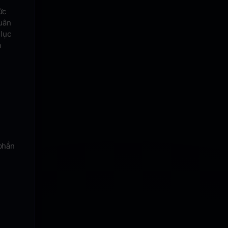
ức
uân
 lục
à
 phần