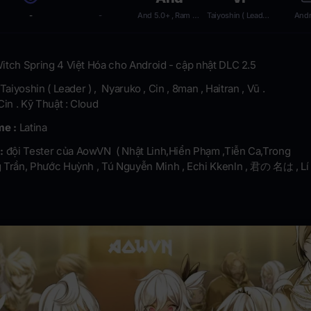
-
-
And 5.0+ , Ram tối thiểu 750MB ~ 1GB
Taiyoshin ( Leader ) , Nyaruko , Cin ,
Andr
itch Spring 4 Việt Hóa cho Android - cập nhật DLC 2.5
Taiyoshin ( Leader ) , Nyaruko , Cin , 8man , Haitran , Vũ .
Cin . Kỹ Thuật : Cloud
me :
Latina
:
đội Tester của AowVN ( Nhật Linh,Hiển Phạm ,Tiễn Ca,Trong
 Trần, Phước Huỳnh , Tú Nguyễn Minh , Echi Kkenln , 君の 名は , L