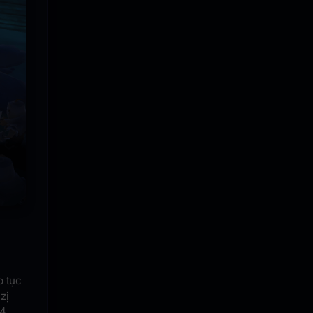
p tục
zị
 4