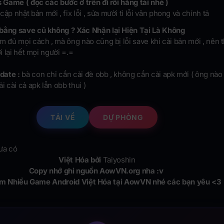
s Game ( đọc các bước ở trên đi rồi hẵng tải nhé )
:
cập nhật bản mới , fix lỗi , sửa mười tỉ lỗi văn phong và chính tả
bằng save cũ không ? Xác Nhận lại Hiện Tại Là Không
m đủ mọi cách , mà ông nào cũng bị lỗi save khi cài bản mới , nên t
ơi lại hết mọi người =.=
date :
bà con chỉ cần cài đè obb , không cần cài apk mới ( ông nào
i cài cả apk lẫn obb thui )
TẢI VỀ
DỰ PHÒNG
ưa có
Việt Hóa bởi
Taiyoshin
Copy nhớ ghi nguồn AowVN.org nha :v
m Nhiều Game Android Việt Hóa tại AowVN nhé các bạn yêu <3