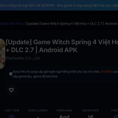
hào mừng các bạn đến với AOWVN - Kho game & ứng dụng Việt hóa cao cấp
roid Việt Hóa
/
[Update] Game Witch Spring 4 Việt Hóa + DLC 2.7 | Android
[Update] Game Witch Spring 4 Việt H
+ DLC 2.7 | Android APK
Kiwiwalks Co.,Ltd.
Aow.VN chỉ cung cấp gói ngôn ngữ tiếng Việt cho các trò chơi,
KHÔNG
cun
🛡️
cấp game lậu, game đã bẻ khóa.
LƯỢT XEM
DUNG LƯỢNG
PHIÊN BẢN
NGÔN NGỮ
THIẾ
-
And
VI