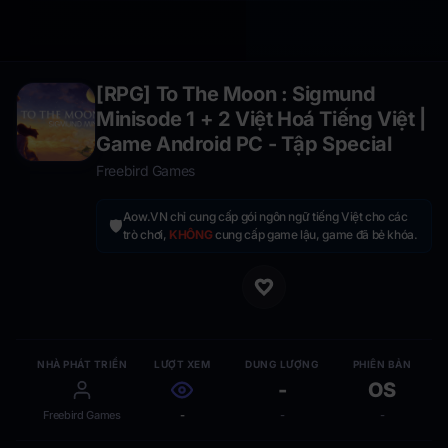
[RPG] To The Moon : Sigmund
Minisode 1 + 2 Việt Hoá Tiếng Việt |
Game Android PC - Tập Special
Freebird Games
Aow.VN chỉ cung cấp gói ngôn ngữ tiếng Việt cho các
🛡️
trò chơi,
KHÔNG
cung cấp game lậu, game đã bẻ khóa.
NHÀ PHÁT TRIỂN
LƯỢT XEM
DUNG LƯỢNG
PHIÊN BẢN
-
OS
Freebird Games
-
-
-