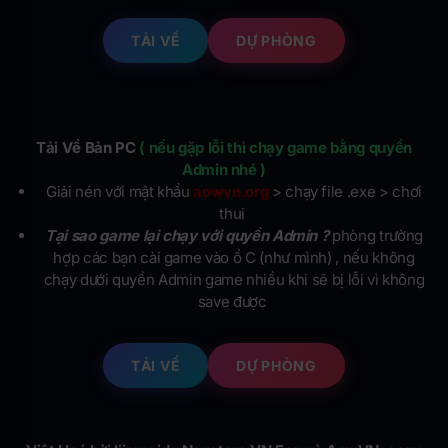
TẢI VỀ
DỰ PHÒNG
Tải Về Bản PC
( nếu gặp lỗi thì chạy game bằng quyền
Admin nhé )
Giải nén với mật khẩu
aowvn.org
> chạy file .exe > chơi
thui
Tại sao game lại chạy với quyền Admin ?
phòng trường
hợp các bạn cài game vào ổ C (như mình) , nếu không
chạy dưới quyền Admin game nhiều khi sẽ bị lỗi vì không
save được
TẢI VỀ
DỰ PHÒNG