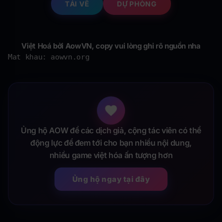
TẢI VỀ
DỰ PHÒNG
Việt Hoá bởi AowVN, copy vui lòng ghi rõ nguồn nha
Mat khau: aowvn.org
Ủng hộ AOW để các dịch giả, cộng tác viên có thể
động lực để đem tới cho bạn nhiều nội dung,
nhiều game việt hóa ấn tượng hơn
Ủng hộ ngay tại đây