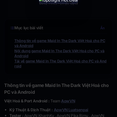
(toc) #title=(Mục Lục)
×
Mục lục bài viết
Ẩn
Thông tin về game Maid In The Dark Việt Hoá cho PC
và Android
Nội dung game Maid In The Dark Việt Hoá cho PC và
Android
Tải về game Maid In The Dark Việt Hoá cho PC và And
roid
Thông tin về game Maid In The Dark Việt Hoá cho
PC và Android
Việt Hoá & Port Android :
Team
AowVN
Kỹ Thuật & Dịch Thuật :
AowVN Luatsenpai
Tester :
AowVN KhanhKy , AowVN Pika Rimu , AowVN