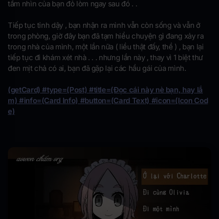
tầm nhìn của bạn đỏ lòm ngay sau đó . .
Tiếp tục tỉnh dậy , bạn nhận ra mình vẫn còn sống và vẫn ở
trong phòng, giờ đây bạn đã tạm hiểu chuyện gì đang xảy ra
trong nhà của mình, một lần nữa ( liều thật đấy, thề ) , bạn lại
tiếp tục đi khám xét nhà . . . nhưng lần này , thay vì 1 biệt thư
đen mịt chả có ai, bạn đã gặp lại các hầu gái của mình.
(getCard) #type=(Post) #title=(Đọc cái này nè bạn, hay lắ
m) #info=(Card Info) #button=(Card Text) #icon=(Icon Cod
e)