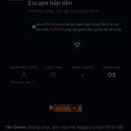
Escape hấp dẫn
Nanashi ( yep , tác giả bộ truyện chính
Aow.VN chỉ cung cấp gói ngôn ngữ tiếng Việt cho các
🛡️
trò chơi,
KHÔNG
cung cấp game lậu, game đã bẻ khóa.
NHÀ PHÁT TRIỂN
LƯỢT XEM
DUNG LƯỢNG
PHIÊN BẢN
-
OS
Nanashi ( yep , tác giả bộ truyện chính
-
-
-
×
CÓ THỂ BẠN CẦN
Tên Game :
Đừng chọc anh nữa mà, Nagatoro-san! RPG Việt