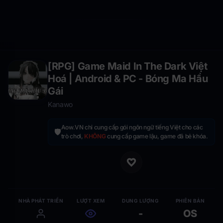
[RPG] Game Maid In The Dark Việt
Hoá | Android & PC - Bóng Ma Hầu
Gái
Kanawo
Aow.VN chỉ cung cấp gói ngôn ngữ tiếng Việt cho các
🛡️
trò chơi,
KHÔNG
cung cấp game lậu, game đã bẻ khóa.
NHÀ PHÁT TRIỂN
LƯỢT XEM
DUNG LƯỢNG
PHIÊN BẢN
-
OS