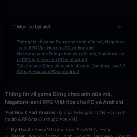
Mục lục bài viết
Ẩn
Thông tin về game Đừng chọc anh nữa mà, Nagatoro
-san! RPG Việt Hoá cho PC và Android
Nội dung game Đừng chọc anh nữa mà, Nagatoro-sa
n! RPG Việt Hoá cho PC và Android
Tải về game Đừng chọc anh nữa mà, Nagatoro-san! R
PG Việt Hoá cho PC và Android
Thông tin về game Đừng chọc anh nữa mà,
Nagatoro-san! RPG Việt Hoá cho PC và Android
Việt Hoá & Port Android :
Ijiranaide Nagatoro VN Fan (dịch
thuật) & RPGmakX ( thuộc AowVN )
Kỹ Thuật :
AowVN Luatsenpai , AowVN NTHưng
Tester :
AowVN Trường Thịnh , AowVN Bakaneko , AowVN