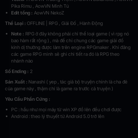
Pika Rimu , AowVN Minh Tú
Edit tổng :
AowVN NekoZ
Thể Loại :
OFFLINE | RPG , Giải Đố , Hành Động
Note :
RPG ở đây không phải chỉ thể loại game ( vì rpg nó
bao hàm rất rộng ) , mà để chỉ chung các game giải đố
kinh dị thường được làm trên engine RPGmaker . Khi đăng
các game RPG mình sẽ ghi chi tiết ra đó là RPG theo
nhánh nào
Số Ending :
2
Sản Xuất :
Nanashi ( yep , tác giả bộ truyện chính là cha đẻ
của game này , thậm chí là game ra trước cả truyện )
Yêu Cầu Phần Cứng :
PC : hầu như mọi máy từ win XP đổ lên đều chơi được
Android : theo lý thuyết từ Android 5.0 trở lên