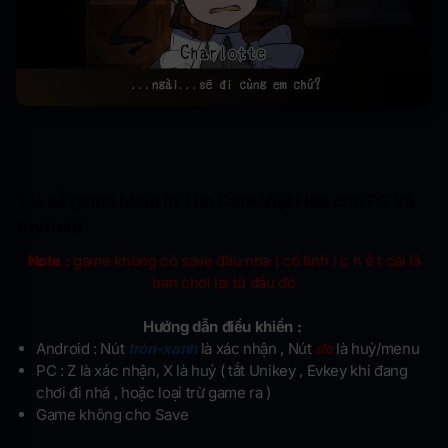
Tải về game Maid In The Dark Việt Hoá cho PC và
Android
Note :
game không có save đâu nha ( cố tình ) c h ế t cái là
bạn chơi lại từ đầu đó
Hướng dẫn điều khiển :
Android : Nút
tròn-xanh
là xác nhận , Nút
đỏ
là huỷ/menu
PC : Z là xác nhận, X là huỷ ( tắt Unikey , Evkey khi đang
chơi đi nhá , hoặc loại trừ game ra )
Game không cho Save