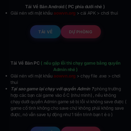
Tải Về Bản Android ( PC phía dưới nhé )
Giải nén với mật khẩu
aowvn.org
> cài APK > chơi thui
TẢI VỀ
DỰ PHÒNG
Tải Về Bản PC
( nếu gặp lỗi thì chạy game bằng quyền
Admin nhé )
Giải nén với mật khẩu
aowvn.org
> chạy file .exe > chơi
thui
Tại sao game lại chạy với quyền Admin ?
phòng trường
hợp các bạn cài game vào ổ C (như mình) , nếu không
chạy dưới quyền Admin game sẽ bị lỗi vì không save được (
game cố tình không cho save chứ không phải không save
được, nó vẫn save tự động như 1 tiến trình bạn t ẻ o )