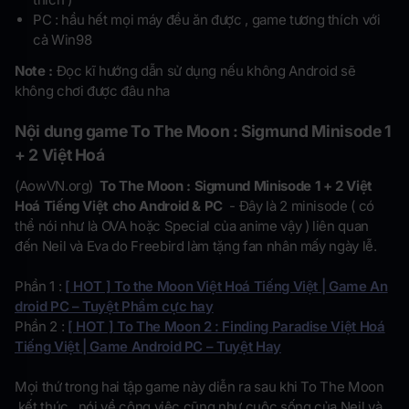
PC : hầu hết mọi máy đều ăn được , game tương thích với
cả Win98
Note :
Đọc kĩ hướng dẫn sử dụng nếu không Android sẽ
không chơi được đâu nha
Nội dung game
To The Moon : Sigmund Minisode 1
+ 2 Việt Hoá
(AowVN.org)
To The Moon : Sigmund Minisode 1 + 2 Việt
Hoá Tiếng Việt cho Android & PC
- Đây là 2 minisode ( có
thể nói như là OVA hoặc Special của anime vậy ) liên quan
đến Neil và Eva do Freebird làm tặng fan nhân mấy ngày lễ.
Phần 1 :
[ HOT ] To the Moon Việt Hoá Tiếng Việt | Game An
droid PC – Tuyệt Phẩm cực hay
Phần 2 :
[ HOT ] To The Moon 2 : Finding Paradise Việt Hoá
Tiếng Việt | Game Android PC – Tuyệt Hay
Mọi thứ trong hai tập game này diễn ra sau khi To The Moon
kết thúc , nói về công việc cũng như cuộc sống của Neil và