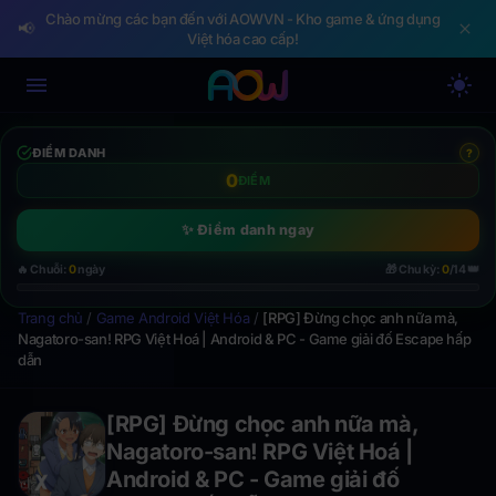
Chào mừng các bạn đến với AOWVN - Kho game & ứng dụng
📢
Việt hóa cao cấp!
ĐIỂM DANH
?
0
ĐIỂM
✨ Điểm danh ngay
👑
🔥 Chuỗi:
0
ngày
🎁 Chu kỳ:
0
/14
Trang chủ
/
Game Android Việt Hóa
/
[RPG] Đừng chọc anh nữa mà,
Nagatoro-san! RPG Việt Hoá | Android & PC - Game giải đố Escape hấp
dẫn
[RPG] Đừng chọc anh nữa mà,
Nagatoro-san! RPG Việt Hoá |
Android & PC - Game giải đố