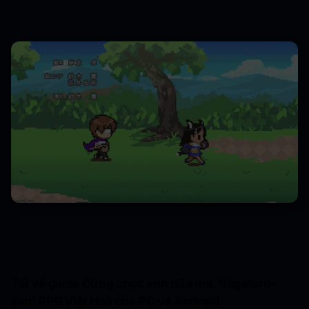
Tải về game Đừng chọc anh nữa mà, Nagatoro-
san! RPG Việt Hoá cho PC và Android