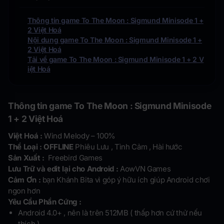
Thông tin game To The Moon : Sigmund Minisode 1 +
2 Việt Hoá
Nội dung game To The Moon : Sigmund Minisode 1 +
2 Việt Hoá
Tải về game To The Moon : Sigmund Minisode 1 + 2 V
iệt Hoá
Thông tin game
To The Moon : Sigmund Minisode
1 + 2 Việt Hoá
Việt Hoá :
Wind Melody – 100%
Thể Loại : OFFLINE
Phiêu Lưu , Tình Cảm , Hài hước
Sản Xuất :
Freebird Games
Lưu Trữ và edit lại cho Android :
AowVN Games
Cảm Ơn :
bạn Khánh Bita vì góp ý hữu ích giúp Android chơi
ngon hơn
Yêu Cầu Phần Cứng :
Android 4.0+ , nên là trên 512MB ( thấp hơn cứ thử nếu
thích )