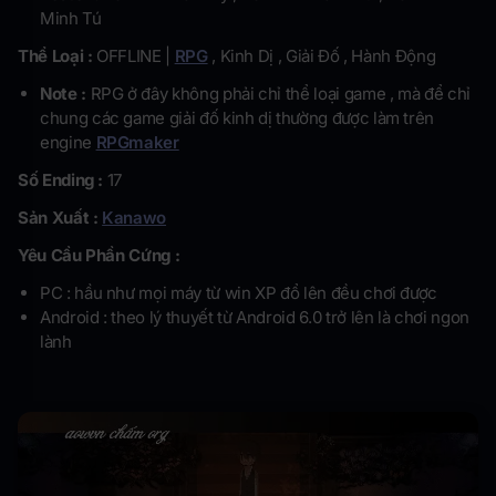
Minh Tú
Thể Loại :
OFFLINE |
RPG
, Kinh Dị , Giải Đố , Hành Động
Note :
RPG ở đây không phải chỉ thể loại game , mà để chỉ
chung các game giải đố kinh dị thường được làm trên
engine
RPGmaker
Số Ending :
17
Sản Xuất :
Kanawo
Yêu Cầu Phần Cứng :
PC : hầu như mọi máy từ win XP đổ lên đều chơi được
Android : theo lý thuyết từ Android 6.0 trở lên là chơi ngon
lành