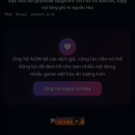
Việt Hoá bởi
Ijiranaide Nagatoro VN Fan và
AowVN, copy
vui lòng ghi rõ nguồn nha
Mat khau: aowvn.org
Ủng hộ AOW để các dịch giả, cộng tác viên có thể
động lực để đem tới cho bạn nhiều nội dung,
nhiều game việt hóa ấn tượng hơn
Ủng hộ ngay tại đây
×
CÓ THỂ BẠN CẦN