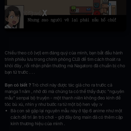
Chiều theo cô (vợ) em đáng quý của mình, bạn bắt đầu hành
trình phiêu lưu trong chính phòng CLB để tìm cách thoát ra
khỏi đây , rồi nhận phần thưởng mà Nagatoro đã chuẩn bị cho
bạn từ trước . . .
Bạn có biết ?
Trò chơi này được tác giả cho ra trước cả
manga 1 năm , nhờ đó mà chúng ta có thể thấy được "nguyên
mẫu" senpai bộ truyện - một thanh niên không đeo kính để
tóc bù xù, nhìn y như bước ra từ một bộ hen vậy :v
Bà con sẽ gặp lại nguyên mẫu này ở tập 6 anime như một
cách để tri ân trò chơi - giờ đây ông main đã có thêm cặp
kính thương hiệu của mình .