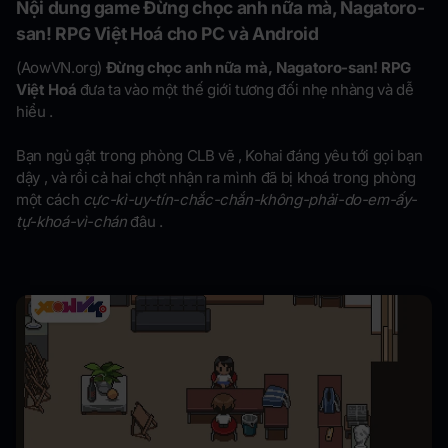
Nội dung game Đừng chọc anh nữa mà, Nagatoro-
san! RPG Việt Hoá cho PC và Android
(AowVN.org)
Đừng chọc anh nữa mà, Nagatoro-san! RPG
Việt Hoá
đưa ta vào một thế giới tương đối nhẹ nhàng và dễ
hiểu .
Bạn ngủ gật trong phòng CLB vẽ , Kohai đáng yêu tới gọi bạn
dậy , và rồi cả hai chợt nhận ra mình đã bị khoá trong phòng
một cách
cực-kì-uy-tín-chắc-chắn-không-phải-do-em-ấy-
tự-khoá-vì-chán
đâu .