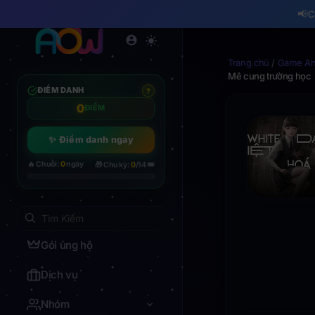
📢
C
Trang chủ
/
Game And
Mê cung trường học
ĐIỂM DANH
?
0
ĐIỂM
✨ Điểm danh ngay
👑
🔥 Chuỗi:
0
ngày
🎁 Chu kỳ:
0
/14
Gói ủng hộ
Dịch vụ
Nhóm