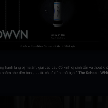
 hành lang bị ma ám, giải các câu đố kinh dị sinh tồn và thoát khỏ
 nhăm nhe đến bạn , . . . tất cả sẽ đón chờ bạn ở
The School : Whi