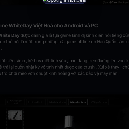
×
ame WhiteDay Việt Hoá cho Android và PC
 White Day
được đánh giá là tựa game kinh dị kinh điển nổi tiếng củ
có thể nói là một trong những tựa game offline do Hàn Quốc sản x
 .
ột siêu simp , kẻ huỷ diệt tình yêu , bạn đang trên đường lẻn vào t
 trả lại cuốn nhật ký vô tình nhặt được của crush . Xui xẻ thay , ch
 trò chơi mèo vờn chuột kinh hoàng với bác bảo vệ may mắn .