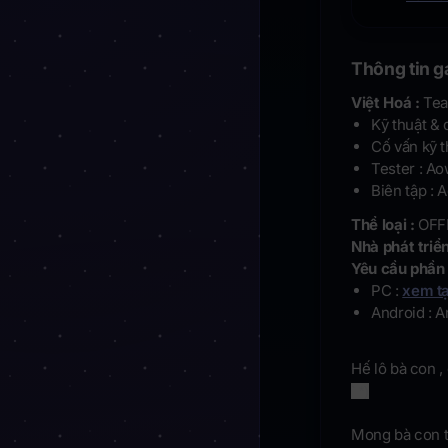
Thông tin 
Việt Hoá :
Te
Kỹ thuật &
Cố vấn kỹ
Tester : A
Biên tập :
Thể loại :
OFFL
Nhà phát triể
Yêu cầu phần 
PC :
xem tạ
Android : An
Hế lô bà con 
` *)
Mong bà con t