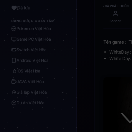
NHÀ PHÁT TRIỂN
Đã lưu
ĐANG ĐƯỢC QUAN TÂM
Sonnori
Pokemon Việt Hóa
Game PC Việt Hóa
Tên game :
Th
Switch Việt Hóa
WhiteDay :
White Day:
Android Việt Hóa
IOS Việt Hóa
JAVA Việt Hóa
Giả lập Việt Hóa
Dự án Việt Hóa