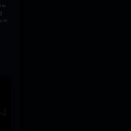
T BỊ
d, PC