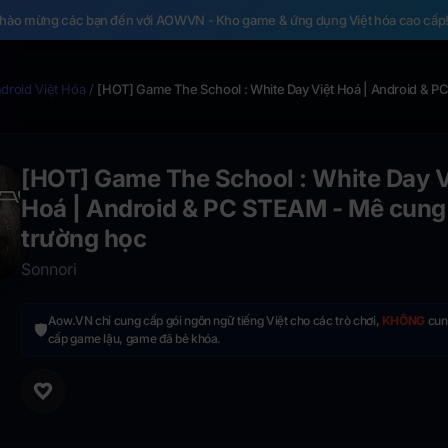
hào mừng các bạn đến với AOWVN - Kho game & ứng dụng Việt hóa cao cấp
roid Việt Hóa
/
[HOT] Game The School : White Day Việt Hoá | Android & P
[HOT] Game The School : White Day V
Hoá | Android & PC STEAM - Mê cung
trường học
Sonnori
Aow.VN chỉ cung cấp gói ngôn ngữ tiếng Việt cho các trò chơi,
KHÔNG
cun
🛡️
cấp game lậu, game đã bẻ khóa.