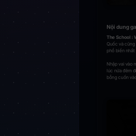
Nội dung g
The School :
Quốc và cũng 
phổ biến nhất
Nhập vai vào m
lúc nửa đêm để
bỗng cuốn vào