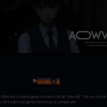
×
CÓ THỂ BẠN CẦN
1 điểm thú vị nữa là game có thêm chế độ "siêu dễ" , bà con có thể 
ủ cốt truyện của game mà không có Jumpscare