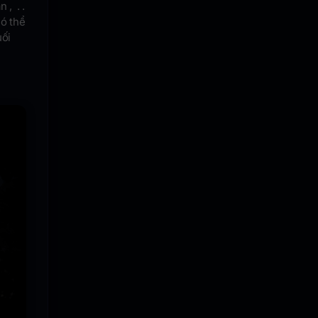
 , . .
có thể
uối