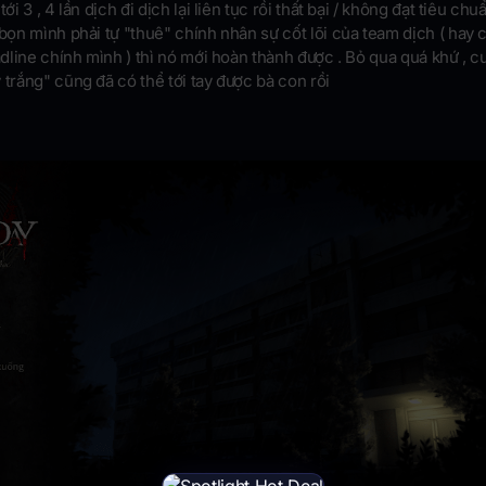
ới 3 , 4 lần dịch đi dịch lại liên tục rồi thất bại / không đạt tiêu chuẩn
 bọn mình phải tự "thuê" chính nhân sự cốt lõi của team dịch ( hay 
eadline chính mình ) thì nó mới hoàn thành được . Bỏ qua quá khứ , c
 trắng" cũng đã có thể tới tay được bà con rồi