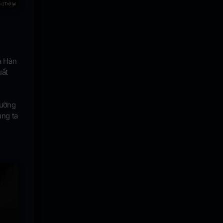
a Hàn
uất
rường
úng ta