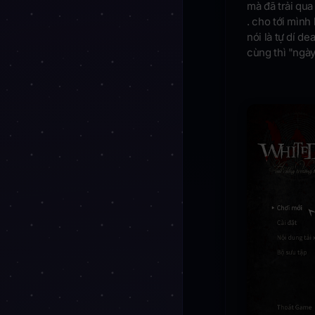
mà đã trải qua t
. cho tới mình
nói là tự dí d
cùng thì "ngày