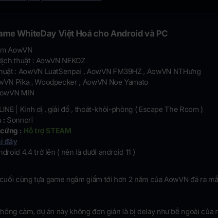
game WhiteDay Việt Hoá cho Android và PC
am AowVN
 dịch thuật : AowVN NEKOZ
 thuật : AowVN LuatSenpai , AowVN FM39HZ , AowVN NTHưng
owVN Pika , Woodpecker , AowVN Noe Yamato
 AowVN MIN
INE | Kinh dị , giải đố , thoát-khỏi-phòng ( Escape The Room )
n :
Sonnori
cứng :
Hỗ trợ STEAM
i đây
droid 4.4 trở lên ( nên là dưới android 11 )
, cuối cùng tựa game ngâm giấm tới hơn 2 năm của AowVN đã ra m
hông cảm, dự án này không đơn giản là bị delay như bề ngoài của n