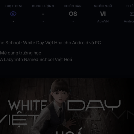
LƯỢT XEM
DUNG LƯỢNG
PHIÊN BẢN
NGÔN NGỮ
THIẾ
-
OS
VI
-
-
-
AowVN
Androi
e School : White Day Việt Hoá cho Android và PC
 Mê cung trường học
 A Labyrinth Named School Việt Hoá