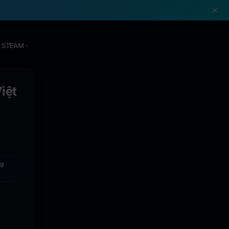
!
C STEAM -
iệt
g