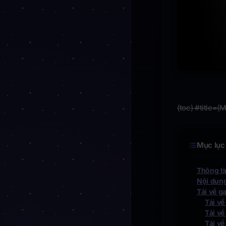
(toc) #title=(
Mục lục 
Thông ti
Nội dung
Tải về g
Tải về
Tải v
Tải về