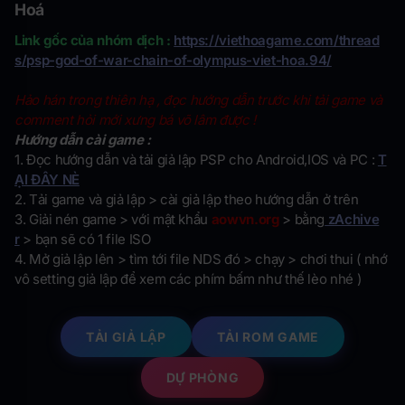
Hoá
Link gốc của nhóm dịch :
https://viethoagame.com/thread
s/psp-god-of-war-chain-of-olympus-viet-hoa.94/
Hảo hán trong thiên hạ , đọc hướng dẫn trước khi tải game và
comment hỏi mới xưng bá võ lâm được !
Hướng dẫn cài game :
1. Đọc hướng dẫn và tải giả lập PSP cho Android,IOS và PC :
T
ẠI ĐÂY NÈ
2. Tải game và giả lập > cài giả lập theo hướng dẫn ở trên
3. Giải nén game > với mật khẩu
aowvn.org
> bằng
zAchive
r
> bạn sẽ có 1 file ISO
4. Mở giả lập lên > tìm tới file NDS đó > chạy > chơi thui ( nhớ
vô setting giả lập để xem các phím bấm như thế lèo nhé )
TẢI GIẢ LẬP
TẢI ROM GAME
DỰ PHÒNG