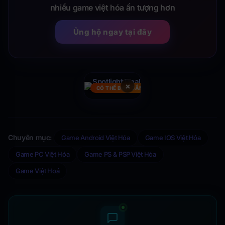
nhiều game việt hóa ấn tượng hơn
Ủng hộ ngay tại đây
×
CÓ THỂ BẠN CẦN
Chuyên mục:
Game Android Việt Hóa
Game IOS Việt Hóa
Game PC Việt Hóa
Game PS & PSP Việt Hóa
Game Việt Hoá