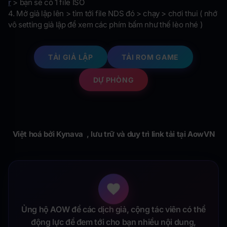
r
> bạn sẽ có 1 file ISO
4. Mở giả lập lên > tìm tới file NDS đó > chạy > chơi thui ( nhớ
vô setting giả lập để xem các phím bấm như thế lèo nhé )
TẢI GIẢ LẬP
TẢI ROM GAME
DỰ PHÒNG
Việt hoá bởi Kynava , lưu trữ và duy trì link tải tại AowVN
Ủng hộ AOW để các dịch giả, cộng tác viên có thể
động lực để đem tới cho bạn nhiều nội dung,