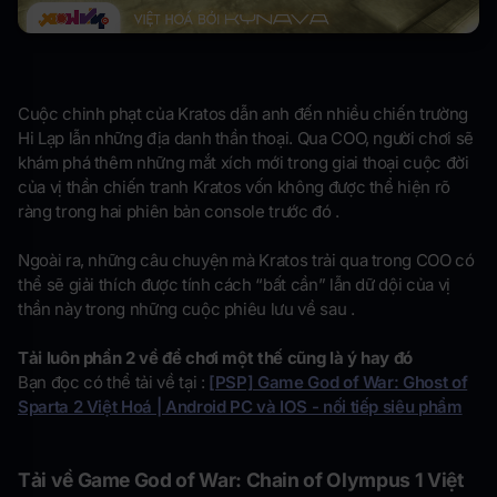
Cuộc chinh phạt của Kratos dẫn anh đến nhiều chiến trường
Hi Lạp lẫn những địa danh thần thoại. Qua COO, người chơi sẽ
khám phá thêm những mắt xích mới trong giai thoại cuộc đời
của vị thần chiến tranh Kratos vốn không được thể hiện rõ
ràng trong hai phiên bản console trước đó .
Ngoài ra, những câu chuyện mà Kratos trải qua trong COO có
thể sẽ giải thích được tính cách “bất cần” lẫn dữ dội của vị
thần này trong những cuộc phiêu lưu về sau .
Tải luôn phần 2 về để chơi một thế cũng là ý hay đó
Bạn đọc có thể tải về tại :
[PSP] Game God of War: Ghost of
Sparta 2 Việt Hoá | Android PC và IOS - nối tiếp siêu phẩm
Tải về Game God of War: Chain of Olympus 1 Việt