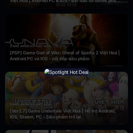
Việt Hóa | Android PC & IOS - Bắt đầu tới series phá
đường phố
GAME ANDROID VIỆT HÓA
[PSP] Game God of War: Ghost of Sparta 2 Việt Hoá |
Android PC và IOS - nối tiếp siêu phẩm
×
GAME ANDROID VIỆT HÓA
[Ver2.7] Game Undertale Việt Hoá | Hỗ trợ Android,
IOS, Steam, PC - Siêu phẩm trở lại