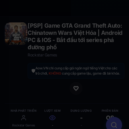
[PSP] Game GTA Grand Theft Auto:
Chinatown Wars Việt Hóa | Android
PC & IOS - Bắt đầu tới series phá
đường phố
Rockstar Games
Aow.VN chỉ cung cấp gói ngôn ngữ tiếng Việt cho các
🛡️
trò chơi,
KHÔNG
cung cấp game lậu, game đã bẻ khóa.
NHÀ PHÁT TRIỂN
LƯỢT XEM
DUNG LƯỢNG
PHIÊN BẢN
-
OS
Rockstar Games
-
-
-