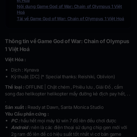
ệt Hoá
Nội dung Game God of War: Chain of Olympus 1 Việt
Hoá
Tải về Game God of War: Chain of Olympus 1 Việt Hoá
Thông tin về Game God of War: Chain of Olympus
1 Việt Hoá
Việt Hóa :
Dịch : Kynava
Kỹ thuật: [DC] (* Special thanks: Reishiki, Oblivion)
Thể loại :
OFFLINE | Chặt chém , Phiêu lưu , Giải Đố , cầm
song đao helikopter helikopter mấy đường kẻ địch pay hết, . .
.
Sản xuất :
Ready at Dawn, Santa Monica Studio
Yêu Cầu phần cứng :
PC :
hầu hết mọi máy từ win 7 đổ lên đều chơi được
Android :
nên là các điện thoại sử dụng chip gen mới với
2g ram đổ lên để có hiệu suất tốt nhất vì cơ bản game