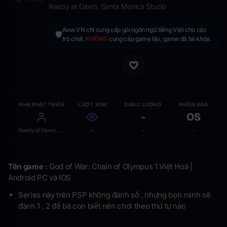
Ready at Dawn, Santa Monica Studio
Aow.VN chỉ cung cấp gói ngôn ngữ tiếng Việt cho các
🛡️
trò chơi,
KHÔNG
cung cấp game lậu, game đã bẻ khóa.
NHÀ PHÁT TRIỂN
LƯỢT XEM
DUNG LƯỢNG
PHIÊN BẢN
-
OS
Ready at Dawn, Santa Monica Studio
-
-
-
Tên game :
God of War: Chain of Olympus 1 Việt Hoá |
Android PC và IOS
Series này trên PSP không đánh số , nhưng bọn mình sẽ
đánh 1 , 2 để bà con biết nên chơi theo thứ tự nào