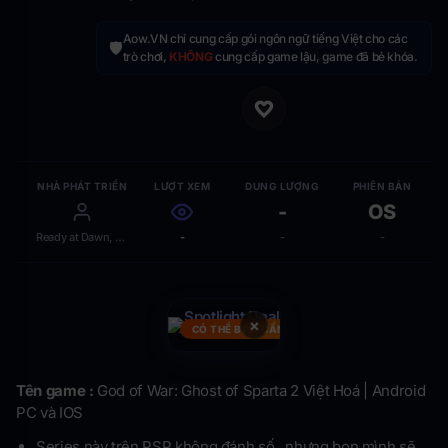
Aow.VN chỉ cung cấp gói ngôn ngữ tiếng Việt cho các
🛡️
trò chơi,
KHÔNG
cung cấp game lậu, game đã bẻ khóa.
NHÀ PHÁT TRIỂN
LƯỢT XEM
DUNG LƯỢNG
PHIÊN BẢN
-
OS
Ready at Dawn, Santa Monica Studio
-
-
-
×
CÓ THỂ BẠN CẦN
Tên game :
God of War: Ghost of Sparta 2 Việt Hoá | Android
PC và IOS
Series này trên PSP không đánh số , nhưng bọn mình sẽ