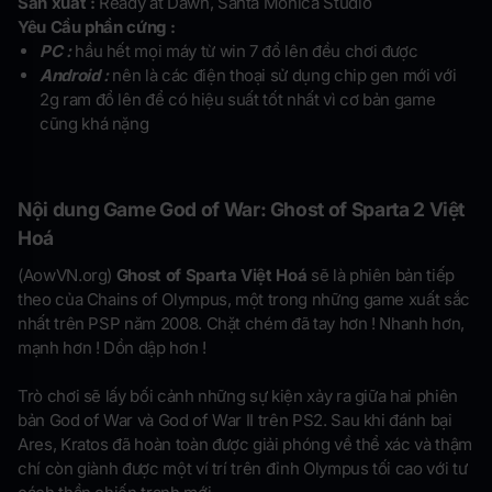
Sản xuất :
Ready at Dawn, Santa Monica Studio
Yêu Cầu phần cứng :
PC :
hầu hết mọi máy từ win 7 đổ lên đều chơi được
Android :
nên là các điện thoại sử dụng chip gen mới với
2g ram đổ lên để có hiệu suất tốt nhất vì cơ bản game
cũng khá nặng
Nội dung Game God of War: Ghost of Sparta 2 Việt
Hoá
(AowVN.org)
Ghost of Sparta Việt Hoá
sẽ là phiên bản tiếp
theo của Chains of Olympus, một trong những game xuất sắc
nhất trên PSP năm 2008. Chặt chém đã tay hơn ! Nhanh hơn,
mạnh hơn ! Dồn dập hơn !
Trò chơi sẽ lấy bối cảnh những sự kiện xảy ra giữa hai phiên
bản God of War và God of War II trên PS2. Sau khi đánh bại
Ares, Kratos đã hoàn toàn được giải phóng về thể xác và thậm
chí còn giành được một ví trí trên đỉnh Olympus tối cao với tư