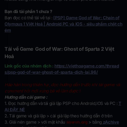
Bạn đã tải phần 1 chưa ?
Bạn đọc có thể tải về tại :
[PSP] Game God of War: Chain of
Olympus 1 Việt Hoá | Android PC và IOS - siêu phẩm chặt ch
ém
Tải về Game God of War: Ghost of Sparta 2 Việt
Hoá
Link gốc của nhóm dịch :
https://viethoagame.com/thread
s/psp-god-of-war-ghost-of-sparta-dich-lai.96/
Hảo hán trong thiên hạ , đọc hướng dẫn trước khi tải game và
comment hỏi mới xưng bá võ lâm được !
Hướng dẫn cài game :
1. Đọc hướng dẫn và tải giả lập PSP cho Android,IOS và PC :
T
ẠI ĐÂY NÈ
2. Tải game và giả lập > cài giả lập theo hướng dẫn ở trên
3. Giải nén game > với mật khẩu
aowvn.org
> bằng
zAchive