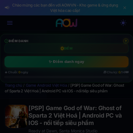
Chào mừng các bạn đến với AOWVN - Kho game & ứng dụng
📢
Việt hóa cao cấp!
ĐIỂM DANH
?
0
ĐIỂM
✨ Điểm danh ngay
👑
🔥 Chuỗi:
0
ngày
🎁 Chu kỳ:
0
/14
Trang chủ
/
Game Android Việt Hóa
/
[PSP] Game God of War: Ghost
of Sparta 2 Việt Hoá | Android PC và IOS - nối tiếp siêu phẩm
[PSP] Game God of War: Ghost of
Sparta 2 Việt Hoá | Android PC và
IOS - nối tiếp siêu phẩm
Ready at Dawn, Santa Monica Studio