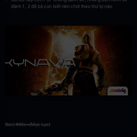
đánh 1 , 2 để bà con biết nên chơi theo thứ tự nào
(toc) #title=(Mục Lục)