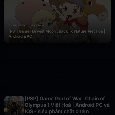
GAME ANDROID VIỆT HÓA
[PS1] Game Harvest Moon : Back To Nature Việt Hóa |
Android & PC
[PSP] Game God of War: Chain of
Olympus 1 Việt Hoá | Android PC và
IOS - siêu phẩm chặt chém