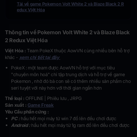
Tải về game Pokemon Volt White 2 và Blaze Black 2 R
edux Việt Hóa
Thông tin về Pokemon Volt White 2 và Blaze Black
2 Redux Việt Hóa
Việt Hóa :
Team PokeX thuộc AowVN cùng nhiều bên hỗ trợ
khác -
xem chi tiết tại đây
PokeX : một team được AowVN hỗ trợ với mục tiêu
"chuyên môn hoá" chỉ tập trung dịch và hỗ trợ về game
Pokemon , nhờ đó bà con sẽ có thêm nhiều sản phẩm cho
seri tuyệt vời này hơn với thời gian ngắn hơn
Thể loại :
OFFLINE | Phiêu lưu , JRPG
Sản xuất :
Game Freak
Yêu Cầu phần cứng :
PC :
hầu hết mọi máy từ win 7 đổ lên đều chơi được
Android :
hầu hết mọi máy từ 1g ram đổ lên đều chơi được