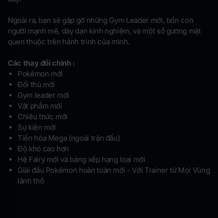
Ngoài ra, bạn sẽ gặp gỡ những Gym Leader mới, bốn con
người mạnh mẽ, dày dạn kinh nghiệm, và một số gương mặt
quen thuộc trên hành trình của mình.
Các thay đổi chính :
Pokémon mới
Đối thủ mới
Gym leader mới
Vật phẩm mới
Chiêu thức mới
Sự kiện mới
Tiến hóa Mega (ngoài trận đấu)
Độ khó cao hơn
Hệ Fairy mới và bảng xếp hạng loại mới
Giải đấu Pokémon hoàn toàn mới - Với Trainer từ Mọi Vùng
lãnh thổ