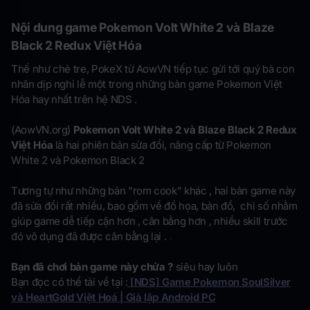
Nội dung game Pokemon Volt White 2 và Blaze
Black 2 Redux Việt Hóa
Thế như chẻ tre, PokeX từ AowVN tiếp tục gửi tới quý bà con
nhân dịp nghỉ lễ một trong những bản game Pokemon Việt
Hóa hay nhất trên hệ NDS .
(AowVN.org)
Pokemon Volt White 2 và Blaze Black 2 Redux
Việt Hóa
là hai phiên bản sửa đổi, nâng cấp từ Pokemon
White 2 và Pokemon Black 2
Tương tự như những bản "rom cook" khác , hai bản game này
đã sửa đổi rất nhiều, bao gồm về đồ họa, bản đồ, chỉ số nhằm
giúp game dễ tiếp cận hơn , cân bằng hơn , nhiều skill trước
đó vô dụng đã được cân bằng lại .
.
Bạn đã chơi bản game này chửa ?
siêu hay luôn
Bạn đọc có thể tải về tại :
[NDS] Game Pokemon SoulSilver
và HeartGold Việt Hoá | Giả lập Android PC