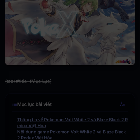
(toc) #title=(Mục Lục)
Mục lục bài viết
Ẩn
Thông tin về Pokemon Volt White 2 và Blaze Black 2 R
edux Việt Hóa
Nội dung game Pokemon Volt White 2 và Blaze Black
2 Redux Việt Hóa