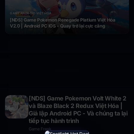
GAME ANDROID VIỆT HÓA
[NDS] Game Pokemon Renegade Platium Việt Hóa
V2.0 | Android PC IOS - Quay trở lại cực căng
[NDS] Game Pokemon Volt White 2
và Blaze Black 2 Redux Việt Hóa |
Giả lập Android PC - Và chúng ta lại
tiếp tục hành trình
Game Freak