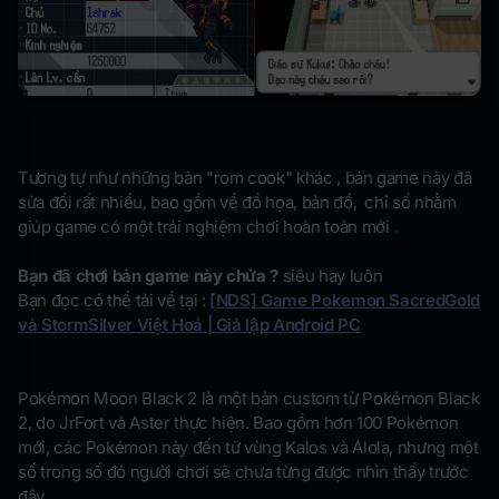
Tương tự như những bản "rom cook" khác , bản game này đã
sửa đổi rất nhiều, bao gồm về đồ họa, bản đồ, chỉ số nhằm
giúp game có một trải nghiệm chơi hoàn toàn mới
.
Bạn đã chơi bản game này chửa ?
siêu hay luôn
Bạn đọc có thể tải về tại :
[NDS] Game Pokemon SacredGold
và StormSilver Việt Hoá | Giả lập Android PC
Pokémon Moon Black 2 là một bản custom từ Pokémon Black
2, do JrFort và Aster thực hiện. Bao gồm hơn 100 Pokémon
mới, các Pokémon này đến từ vùng Kalos và Alola, nhưng một
số trong số đó người chơi sẽ chưa từng được nhìn thấy trước
đây.