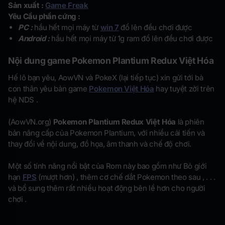
Sản xuất :
Game Freak
Yêu Cầu phần cứng :
PC :
hầu hết mọi máy từ
win 7
đổ lên đều chơi được
Android :
hầu hết mọi máy từ 1g ram đổ lên đều chơi được
Nội dung game Pokemon Plantium Redux Việt Hóa
Hế lô bạn yêu, AowVN và PokeX (lại tiếp tục) xin gửi tới bà
con thân yêu bản game
Pokemon Việt Hóa
hay tuyệt zời trên
hệ NDS .
(AowVN.org)
Pokemon Plantium Redux Việt Hóa
là phiên
bản nâng cấp của Pokemon Plantium, với nhiều cải tiến và
thay đổi về nội dung, đồ họa, âm thanh và chế độ chơi.
Một số tính năng nổi bật của Rom này bao gồm như Bỏ giới
hạn
FPS
(mượt hơn) , thêm cơ chế dắt Pokemon theo sau , . . .
và bổ sung thêm rất nhiều hoạt động bên lề hơn cho người
chơi .