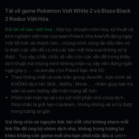
Tải về game Pokemon Volt White 2 và Blaze Black
2 Redux Việt Hóa
Đôi lời về bản việt hoá :
tiếp tục chuyên môn hóa, kỹ thuật và
kinh nghiệm việt hóa của team PokeX nhà AowVN đang ngày
một tốt hơn và nhanh hơn , chúng mình cũng lần đầu tiên xử
lý được các vấn đề cũ mà các bản việt hóa xưa không xử lý
được . Tuy vậy, chắc chắc sẽ vẫn còn các vấn đề trong khâu
dịch thuật mà chúng mình không nhận ra, vậy nên đừng ngần
ngại góp ý . . . và donate cho PokeX bạn nhé XD
Theo thống nhất và vote trên group AowVN , bọn mình sẽ
KHÔNG dịch tên Skill , Ability , Move , . . nhằm giúp bạn tra
wiki và xem hướng dẫn trên mạng dễ hơn
Phiên bản hiện tại sẽ còn xót một phần nhỏ chưa dịch ,
thừa nhận là giới hạn của team, nhưng không sẽ xử lý được
trong tương lai gần
Vui lòng chia sẻ nguyên link bài viết chứ không share mỗi
link file để ủng hộ nhóm dịch nha, không trong tương lai
khéo không còn game mới cho bạn chơi nữa đâu á
(alert-