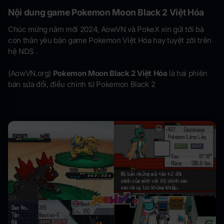
Nội dung game Pokemon Moon Black 2 Việt Hóa
Chúc mừng năm mới 2024, AowVN và PokeX xin gửi tới bà
con thân yêu bản game Pokemon Việt Hóa hay tuyệt zời trên
hệ NDS .
(AowVN.org)
Pokemon Moon Black 2 Việt Hóa
là hai phiên
bản sửa đổi, điều chỉnh từ Pokemon Black 2