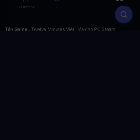
Luis Antonio
-
-
-
Tên Game :
Twelve Minutes Việt Hóa cho PC Steam
(toc) #title=(Mục Lục)