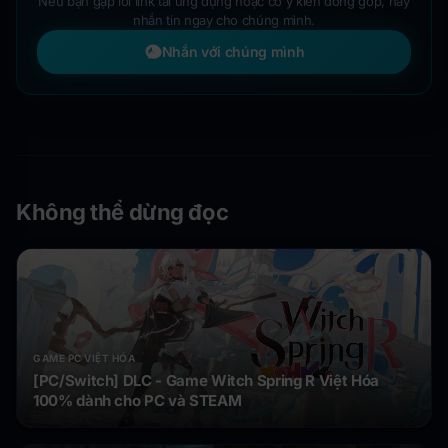
Nếu bạn gặp lỗi link tải ứng dụng hoặc có ý kiến đóng góp, hãy
nhắn tin ngay cho chúng mình.
Nhắn với chúng mình
Không thể dừng đọc
GAME PC VIỆT HÓA
[PC/Switch] DLC - Game Witch Spring R Việt Hóa
100% dành cho PC và STEAM