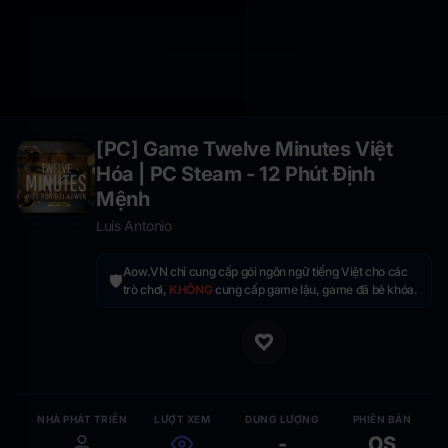
[PC] Game Twelve Minutes Việt
Hóa | PC Steam - 12 Phút Định
Mệnh
Luis Antonio
Aow.VN chỉ cung cấp gói ngôn ngữ tiếng Việt cho các
🛡️
trò chơi,
KHÔNG
cung cấp game lậu, game đã bẻ khóa.
NHÀ PHÁT TRIỂN
LƯỢT XEM
DUNG LƯỢNG
PHIÊN BẢN
-
OS