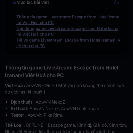
Mục lục bài viết
Ẩn
Thông tin game Livestream: Escape from Hotel Izana
mi Việt Hoá cho PC
Nội dung game Livestream: Escape from Hotel Izana
mi Việt Hoá cho PC
Tải về game Livestream: Escape from Hotel Izanami V
iệt Hoá cho PC
Thông tin game Livestream: Escape from Hotel
Izanami Việt Hoá cho PC
Việt Hoá :
AowVN - 99% ( Một vài chỗ không thể chỉnh sửa
do giới hạn kĩ thuật )
Dịch thuật :
AowVN NekoZ
Kĩ thuật:
AowVN NekoZ, AowVN Luatsenpai
Tester :
AowVN Pika Rimu
Thể Loại :
OFFLINE | Escape game, Kinh dị, Giải đố, Sinh tồn,
Nhân vật Anime, 16+ (hình ảnh hở hang), Nhiều kết thúc