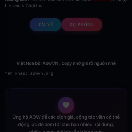
file .exe > Chơi thui
TẢI VỀ
DỰ PHÒNG
Việt Hoá bởi AowVN , copy nhớ ghi rõ nguồn nhé
Mat khau: aowvn.org
Ủng hộ AOW để các dịch giả, cộng tác viên có thể
động lực để đem tới cho bạn nhiều nội dung,
nhiều game việt hóa ấn tượng hơn