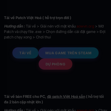
Tải về Patch Việt Hoá ( hỗ trợ trọn đời )
Hướng dẫn :
Tải về > Giải nén với mật khẩu
aowvn.org
> Mở
Patch và chạy file .exe > Chọn đường dẫn cài đặt game > Đợi
patch chạy xong > Chơi thui
TẢI VỀ
MUA GAME TRÊN STEAM
DỰ PHÒNG
Tải về bản FREE cho PC,
đã patch Việt Hoá sẵn
( hỗ trợ tối
đa 2 bản cập nhật lớn )
Hướng dẫn :
Tải về > Giải nén với mật khẩu
aowvn.org
> Chạy