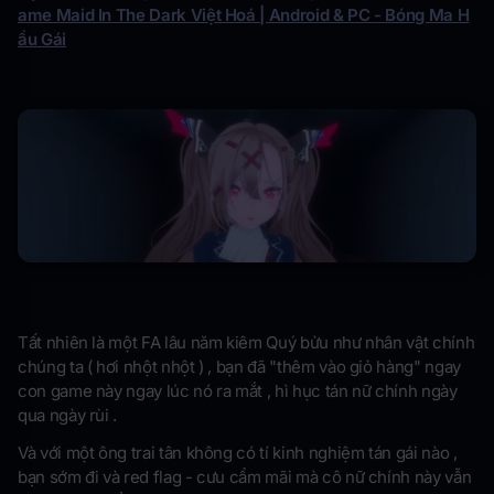
ame Maid In The Dark Việt Hoá | Android & PC - Bóng Ma H
ầu Gái
Tất nhiên là một FA lâu năm kiêm Quý bửu như nhân vật chính
chúng ta ( hơi nhột nhột ) , bạn đã "thêm vào giỏ hàng" ngay
con game này ngay lúc nó ra mắt , hì hục tán nữ chính ngày
qua ngày rùi .
Và với một ông trai tân không có tí kinh nghiệm tán gái nào ,
bạn sớm đi và red flag - cưu cẩm mãi mà cô nữ chính này vẫn