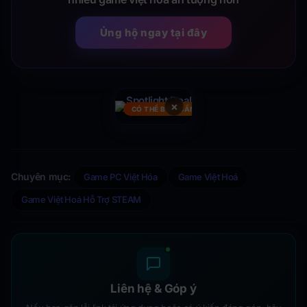
Ủng hộ ngay tại đây
×
CÓ THỂ BẠN CẦN
Chuyên mục:
Game PC Việt Hóa
Game Việt Hoá
Game Việt Hoá Hỗ Trợ STEAM
Liên hệ & Góp ý