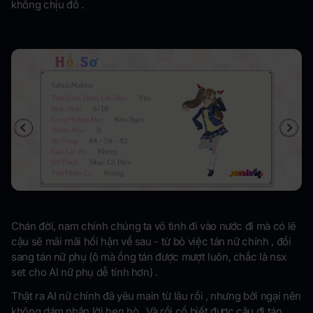
không chịu đổ .
Chán đời, nam chính chúng ta vô tình đi vào nước đi mà có lẽ
cậu sẽ mãi mãi hối hận về sau - từ bỏ việc tán nữ chính , đổi
sang tán nữ phụ (ô mà ổng tán được mượt luôn, chắc là nsx
set cho AI nữ phụ dễ tính hơn) .
Thật ra AI nữ chính đã yêu main từ lâu rồi , nhưng bởi ngại nên
không dám nhận lời hẹn hò . Và rồi cổ biết được cậu đi tán