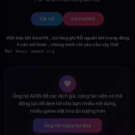
TẢI VỀ
DỰ PHÒNG
Việt hóa bởi AowVN , vui lòng ghi RÕ nguồn khi mang đăng
ở các nơi khác , chúng mình chỉ yêu cầu vậy thôi
Mat khau: aowvn.org 
Ủng hộ AOW để các dịch giả, cộng tác viên có thể
động lực để đem tới cho bạn nhiều nội dung,
nhiều game việt hóa ấn tượng hơn
Ủng hộ ngay tại đây