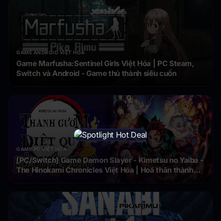
GAME ANDROID VIỆT HÓA
Game Marfusha:Sentinel Girls Việt Hóa | PC Steam,
Switch và Android - Game thủ thành siêu cuốn
×
GAME PC VIỆT HÓA
[PC/Switch] Game Demon Slayer - Kimetsu no Yaiba -
The Hinokami Chronicles Việt Hóa | Hoá thân thành
Kiếm sĩ Diệt quỷ