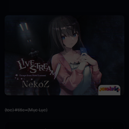
(toc) #title=(Mục Lục)