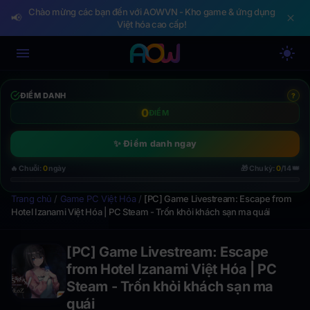
Chào mừng các bạn đến với AOWVN - Kho game & ứng dụng
📢
Việt hóa cao cấp!
ĐIỂM DANH
?
0
ĐIỂM
✨ Điểm danh ngay
👑
🔥 Chuỗi:
0
ngày
🎁 Chu kỳ:
0
/14
Trang chủ
/
Game PC Việt Hóa
/
[PC] Game Livestream: Escape from
Hotel Izanami Việt Hóa | PC Steam - Trốn khỏi khách sạn ma quái
[PC] Game Livestream: Escape
from Hotel Izanami Việt Hóa | PC
Steam - Trốn khỏi khách sạn ma
quái