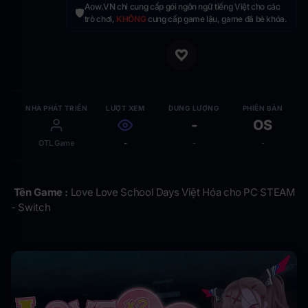
Aow.VN chỉ cung cấp gói ngôn ngữ tiếng Việt cho các
🛡️
trò chơi,
KHÔNG
cung cấp game lậu, game đã bẻ khóa.
NHÀ PHÁT TRIỂN
LƯỢT XEM
DUNG LƯỢNG
PHIÊN BẢN
-
OS
OTL Game
-
-
-
Tên Game :
Love Love School Days Việt Hóa cho PC STEAM
- Switch