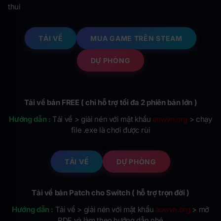
thui
TẢI VỀ
MUA GAME TRÊN STEAM
DỰ PHÒNG
Tải về bản FREE ( chỉ hỗ trợ tối đa 2 phiên bản lớn )
Hướng dẫn :
Tải về > giải nén với mật khẩu
aowvn.org
> chạy
file .exe là chơi được rùi
TẢI VỀ
DỰ PHÒNG
Tải về bản Patch cho Switch (
hỗ trợ trọn đời
)
Hướng dẫn :
Tải về > giải nén với mật khẩu
aowvn.org
> mở
PDF và làm theo hướng dẫn nhé