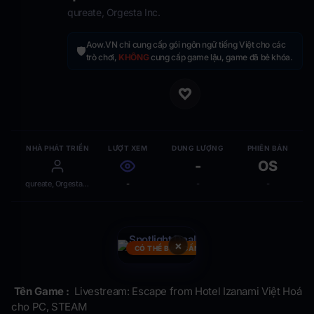
qureate, Orgesta Inc.
Aow.VN chỉ cung cấp gói ngôn ngữ tiếng Việt cho các
🛡️
trò chơi,
KHÔNG
cung cấp game lậu, game đã bẻ khóa.
NHÀ PHÁT TRIỂN
LƯỢT XEM
DUNG LƯỢNG
PHIÊN BẢN
-
OS
qureate, Orgesta Inc.
-
-
-
×
CÓ THỂ BẠN CẦN
Tên Game :
Livestream: Escape from Hotel Izanami Việt Hoá
cho PC, STEAM