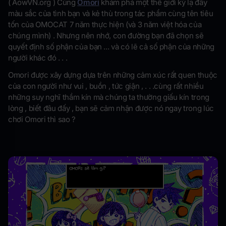
( AowVN.org )
Cùng
Omori
khám phá một thế giới kỳ lạ đầy
màu sắc của tình bạn và kẻ thù trong tác phẩm cùng tên tiêu
tốn của OMOCAT 7 năm thực hiện (và 3 năm việt hóa của
chúng mình) . Nhưng nên nhớ, con đường bạn đã chọn sẽ
quyết định số phận của bạn ... và có lẽ cả số phận của những
người khác đó . . .
Omori được xây dựng dựa trên những cảm xúc rất quen thuộc
của con người như vui , buồn , tức giận , . . .cùng rất nhiều
những suy nghĩ thầm kín mà chúng ta thường giấu kín trong
lòng , biết đâu đấy , bạn sẽ cảm nhận được nó ngay trong lúc
chơi Omori thì sao ?