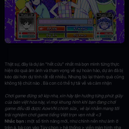
Thật sự, đây là dự án "hết cứu" nhất mà bọn mình từng thực
hiện do quá ám ảnh và tham vọng về sự hoàn hảo, dự án đã bị
kéo dài hơn dự tính rất rất nhiều. Nhưng bù lại thành quả cũng
không tệ chút nào . Bà con có thể tự tải về và cảm nhận
Chơi game đừng sờ kip nha, xin hãy tận hưởng từng phút giây
của bản việt hóa này, vì mọi khung hình khi bạn đang chơi
game đều đã được AowVN chỉnh sửa , vẽ lại nhằm mang tới
trải nghiệm chơi game tiếng Việt trọn vẹn nhất <3
Nhắc bạn :
một số tính năng mới, như chỉnh nền như ảnh ở
trên á, bà con vào Tùy chọn > hệ thống > viền màn hình nha