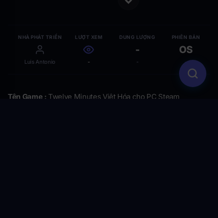
NHÀ PHÁT TRIỂN
LƯỢT XEM
DUNG LƯỢNG
PHIÊN BẢN
-
OS
Luis Antonio
-
-
-
Tên Game :
Twelve Minutes Việt Hóa cho PC Steam