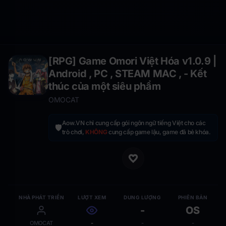
[RPG] Game Omori Việt Hóa v1.0.9 |
Android , PC , STEAM MAC , - Kết
thúc của một siêu phẩm
OMOCAT
Aow.VN chỉ cung cấp gói ngôn ngữ tiếng Việt cho các
🛡️
trò chơi,
KHÔNG
cung cấp game lậu, game đã bẻ khóa.
NHÀ PHÁT TRIỂN
LƯỢT XEM
DUNG LƯỢNG
PHIÊN BẢN
-
OS
OMOCAT
-
-
-