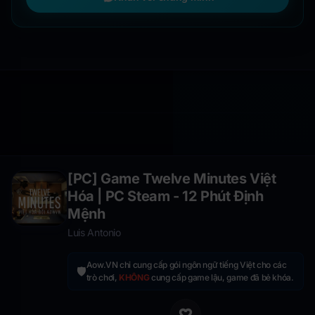
[PC] Game Twelve Minutes Việt
Hóa | PC Steam - 12 Phút Định
Mệnh
Luis Antonio
Aow.VN chỉ cung cấp gói ngôn ngữ tiếng Việt cho các
🛡️
trò chơi,
KHÔNG
cung cấp game lậu, game đã bẻ khóa.