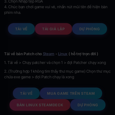
3. Chọn Nhập tệp RGA
4. Chúc bạn chơi game vui vẻ, nhấn nút mũi tên để hiện bàn
phím nha.
TẢI VỀ
TẢI GIẢ LẬP
DỰ PHÒNG
Tải về bản Patch cho
Steam
-
Linux
( hỗ trợ trọn đời )
1. Tải về > Chạy patcher và chọn 1 > đợi Patcher chạy xong
2. (Trường hợp 1 không tìm thấy thư mục game) Chọn thư mục
chứa exe game > đợi Patch chạy là xong
TẢI VỀ
MUA GAME TRÊN STEAM
BẢN LINUX STEAMDECK
DỰ PHÒNG