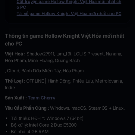
Cốt truyện game Hollow Knight Việt Hóa mới nhất ch
o PC
Tải về game Hollow Knight Việt Hóa mới nhất cho PC
Thông tin game Hollow Knight Việt Hóa mới nhất
cho PC
Việt Hoá :
Shadow27911, tsm_f9t, LOUIS Present, Nanana,
Hòa Phạm, Minh Hoàng, Quang Bách
, Cloud, Bánh Dừa Miền Tây, Hòa Phạm
Thể Loại :
OFFLINE | Hành Động, Phiêu Lưu, Metroidvania,
Indie
Sản Xuất :
Team Cherry
Yêu Cầu Phần Cứng :
Windows. macOS. SteamOS + Linux.
Tối thiểu: HĐH *: Windows 7 (64bit)
Bộ xử lý: Intel Core 2 Duo E5200
Bộ nhớ: 4 GB RAM