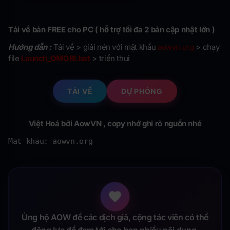
Tải về bản FREE cho PC ( hỗ trợ tối đa 2 bản cập nhật lớn )
Hướng dẫn :
Tải về > giải nén với mật khẩu
aowvn.org
> chạy
file
Launch_OMORI.bat
> triển thui
TẢI VỀ
DỰ PHÒNG
Việt Hoá bởi AowVN , copy nhớ ghi rõ nguồn nhé
Mat khau: aowvn.org
Ủng hộ AOW để các dịch giả, cộng tác viên có thể