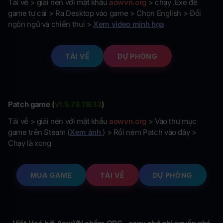
Tải về > giải nén với mật khẩu
aowvn.org
> chạy .Exe để
game tự cài > Ra Desktop vào game > Chọn English > Đổi
ngôn ngữ và chiến thui >
Xem video minh họa
TẢI VỀ
DỰ PHÒNG
Patch game (
v1.5.78.11833
)
Tải về > giải nén với mật khẩu
aowvn.org
> Vào thư mục
game trên Steam (
Xem ảnh
) > Rồi ném Patch vào đây >
Chạy là xong
MUA GAME
TẢI VỀ
DỰ PHÒNG