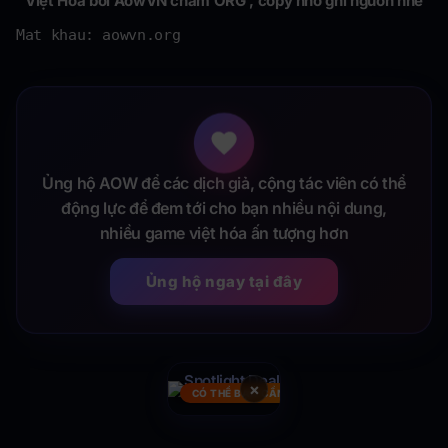
Việt Hoá bởi AowVN chấm ORG , copy nhớ ghi nguồn nhé
Mat khau: aowvn.org
Ủng hộ AOW để các dịch giả, cộng tác viên có thể
động lực để đem tới cho bạn nhiều nội dung,
nhiều game việt hóa ấn tượng hơn
Ủng hộ ngay tại đây
×
CÓ THỂ BẠN CẦN