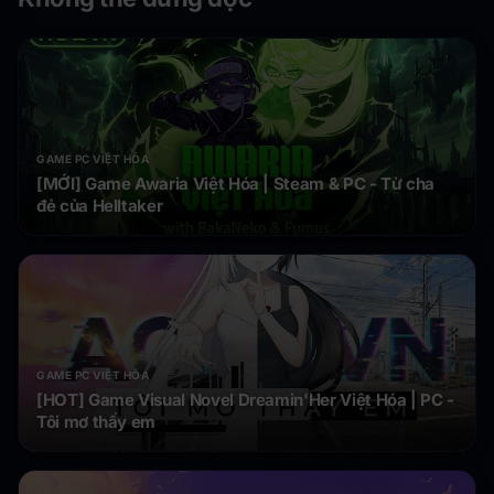
GAME PC VIỆT HÓA
[MỚI] Game Awaria Việt Hóa | Steam & PC - Từ cha
đẻ của Helltaker
GAME PC VIỆT HÓA
[HOT] Game Visual Novel Dreamin'Her Việt Hóa | PC -
Tôi mơ thấy em