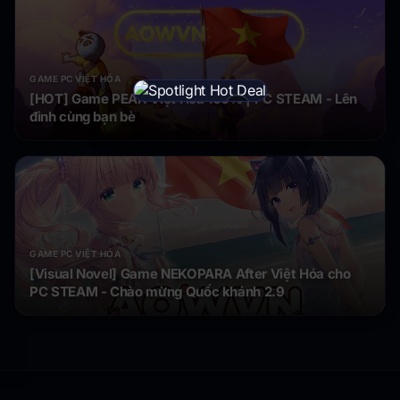
GAME PC VIỆT HÓA
[HOT] Game PEAK Việt Hóa 100% | PC STEAM - Lên
×
đỉnh cùng bạn bè
GAME PC VIỆT HÓA
[Visual Novel] Game NEKOPARA After Việt Hóa cho
PC STEAM - Chào mừng Quốc khánh 2.9