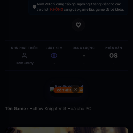
Aow.VN chỉ cung cấp gói ngôn ngữ tiếng Việt cho các
🛡️
trò chơi,
KHÔNG
cung cấp game lậu, game đã bẻ khóa.
NHÀ PHÁT TRIỂN
LƯỢT XEM
DUNG LƯỢNG
PHIÊN BẢN
-
OS
Team Cherry
-
-
-
×
CÓ THỂ BẠN CẦN
Tên Game :
Hollow Knight Việt Hoá cho PC