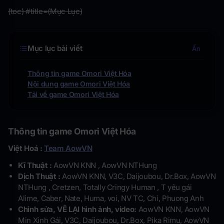
(toc) #title=(Mục Lục)
Mục lục bài viết
Ẩn
Thông tin game Omori Việt Hóa
Nội dung game Omori Việt Hóa
Tải về game Omori Việt Hóa
Thông tin game
Omori Việt Hóa
Việt Hoá :
Team AowVN
Kĩ Thuật :
AowVN KNN , AowVN NTHung
Dịch Thuật :
AowVN KNN, V3C, Daijoubou, Dr.Box, AowVN
NTHung , Cretzen, Totally Cringy Human , T yêu gái
Alime, Caber, Nate, Huma, voi, NV TC, Chi, Phuong Anh
Chỉnh sửa, VẼ LẠI hình ảnh, video:
AowVN KNN, AowVN
Min Xinh Gái, V3C, Daijoubou, Dr.Box, Pika Rimu, AowVN