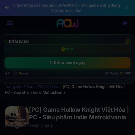
Chào mừng các bạn đến với AOWVN - Kho game & ứng dụng
📢
Việt hóa cao cấp!
ĐIỂM DANH
?
0
ĐIỂM
✨ Điểm danh ngay
👑
🔥 Chuỗi:
0
ngày
🎁 Chu kỳ:
0
/14
Trang chủ
/
Game PC Việt Hóa
/
[PC] Game Hollow Knight Việt Hóa |
PC - Siêu phẩm Indie Metroidvania
[PC] Game Hollow Knight Việt Hóa |
PC - Siêu phẩm Indie Metroidvania
Team Cherry