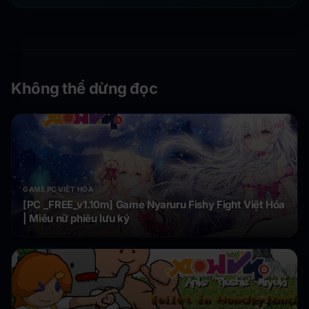
Không thể dừng đọc
GAME PC VIỆT HÓA
[PC _FREE_v1.10m] Game Nyaruru Fishy Fight Việt Hóa
| Miêu nữ phiêu lưu ký