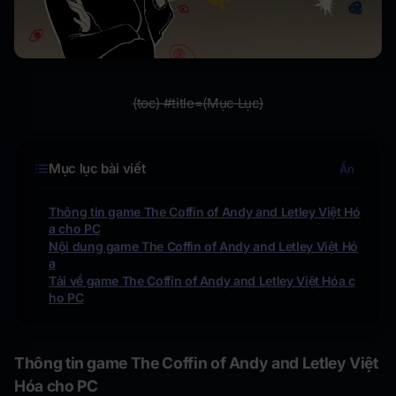
(toc) #title=(Mục Lục)
Mục lục bài viết
Ẩn
Thông tin game The Coffin of Andy and Letley Việt Hó
a cho PC
Nội dung game The Coffin of Andy and Letley Việt Hó
a
Tải về game The Coffin of Andy and Letley Việt Hóa c
ho PC
Thông tin game
The Coffin of Andy and Letley Việt
Hóa
cho PC