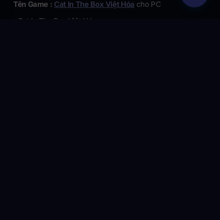
Tên Game :
Cat In The Box Việt Hóa
cho PC
Cat In The Box Việt Hóa
(toc) #title=(Mục Lục)