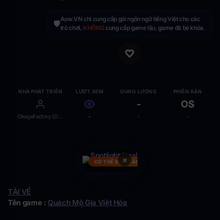
Aow.VN chỉ cung cấp gói ngôn ngữ tiếng Việt cho các
🛡️
trò chơi,
KHÔNG
cung cấp game lậu, game đã bẻ khóa.
NHÀ PHÁT TRIỂN
LƯỢT XEM
DUNG LƯỢNG
PHIÊN BẢN
-
OS
OkageFactory (Oka)
-
-
-
×
CÓ THỂ BẠN CẦN
TẢI VỀ
Tên game :
Quách Mộ Gia Việt Hóa