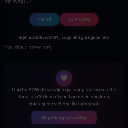
bạn dùng PC)
TẢI VỀ
DỰ PHÒNG
Việt hoá bởi AowVN , copy nhớ ghi nguồn nha
Mat khau: aowvn.org
Ủng hộ AOW để các dịch giả, cộng tác viên có thể
động lực để đem tới cho bạn nhiều nội dung,
nhiều game việt hóa ấn tượng hơn
Ủng hộ ngay tại đây