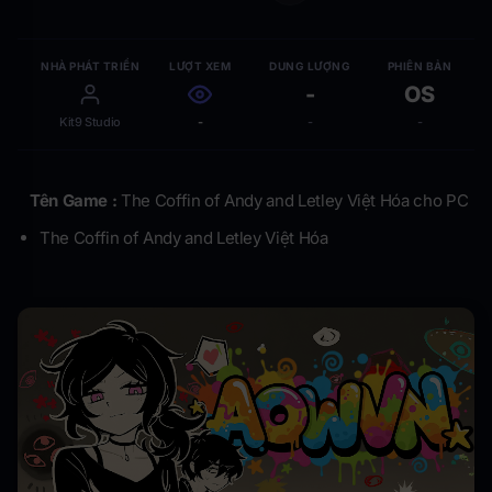
NHÀ PHÁT TRIỂN
LƯỢT XEM
DUNG LƯỢNG
PHIÊN BẢN
-
OS
Kit9 Studio
-
-
-
Tên Game :
The Coffin of Andy and Letley Việt Hóa cho PC
The Coffin of Andy and Letley Việt Hóa