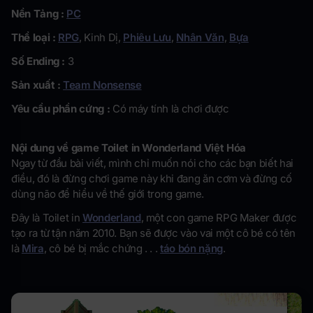
Nền Tảng :
PC
Thể loại :
RPG
, Kinh Dị,
Phiêu Lưu
,
Nhân Văn
,
Bựa
Số Ending :
3
Sản xuất :
Team Nonsense
Yêu cầu phần cứng :
Có máy tính là chơi được
Nội dung về game Toilet in Wonderland Việt Hóa
Ngay từ đầu bài viết, mình chỉ muốn nói cho các bạn biết hai
điều, đó là đừng chơi game này khi đang ăn cơm và đừng cố
dùng não để hiểu về thế giới trong game.
Đây là Toilet in
Wonderland
, một con game RPG Maker được
tạo ra từ tận năm 2010. Bạn sẽ được vào vai một cô bé có tên
là
Mira
, cô bé bị mắc chứng . . .
táo bón nặng
.