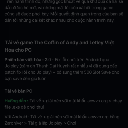
Trên hành trình đó, những góc khuất về quá khứ của cả hai sẽ
dần được hé mở, và những mặt tối của xã hội trong game
cũng sẽ được phơi bày. Mỗi quyết định quan trọng của bạn sẽ
dẫn tới những cái kết khác nhau cho cuộc hành trình này.
Tải về game
The Coffin of Andy and Letley Việt
Hóa
cho PC
Phiên bản việt hóa : 2
.0 - Fix lỗi chơi trên Android qua
Joiplay (cảm ơn Thanh Dat Huynh rất nhiều vì đã cung cấp
patch fix lỗi cho Joiplay) + bổ sung thêm 500 Slot Save cho
bạn save đến già luôn
Tải về bản PC
Hướng dẫn :
Tải về > giải nén với mật khẩu aowvn.org > chạy
file .exe để chơi thui
Với Android : Tải vè > giải nén với mật khẩu aowvn.org bằng
Zarchiver > Tải giả lập Joiplay > Chơi