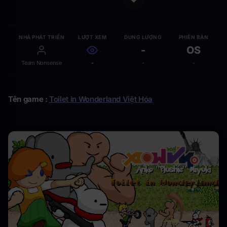
NHÀ PHÁT TRIỂN
LƯỢT XEM
DUNG LƯỢNG
PHIÊN BẢN
-
OS
Team Nonsense
-
-
-
Tên game :
Toilet in Wonderland Việt Hóa