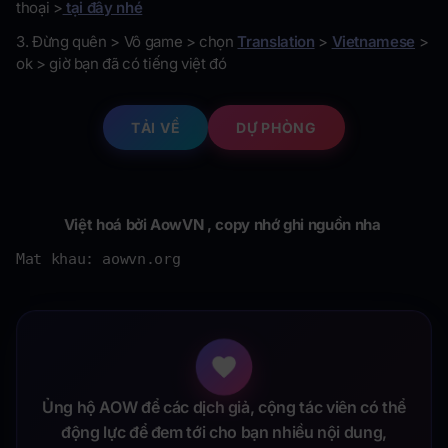
thoại >
tại đây nhé
3. Đừng quên > Vô game > chọn
Translation
>
Vietnamese
>
ok > giờ bạn đã có tiếng việt đó
TẢI VỀ
DỰ PHÒNG
Việt hoá bởi AowVN , copy nhớ ghi nguồn nha
Mat khau: aowvn.org
Ủng hộ AOW để các dịch giả, cộng tác viên có thể
động lực để đem tới cho bạn nhiều nội dung,