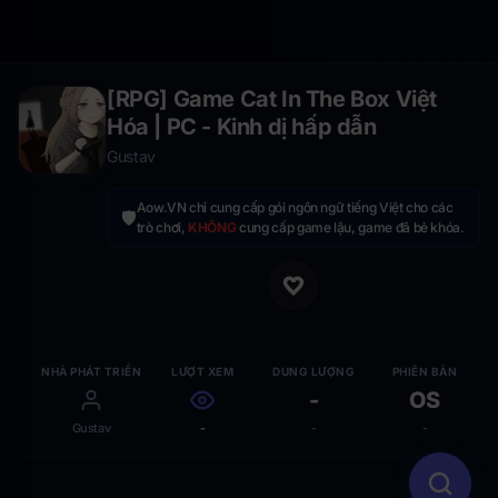
[RPG] Game Cat In The Box Việt
Hóa | PC - Kinh dị hấp dẫn
Gustav
Aow.VN chỉ cung cấp gói ngôn ngữ tiếng Việt cho các
🛡️
trò chơi,
KHÔNG
cung cấp game lậu, game đã bẻ khóa.
NHÀ PHÁT TRIỂN
LƯỢT XEM
DUNG LƯỢNG
PHIÊN BẢN
-
OS
Gustav
-
-
-