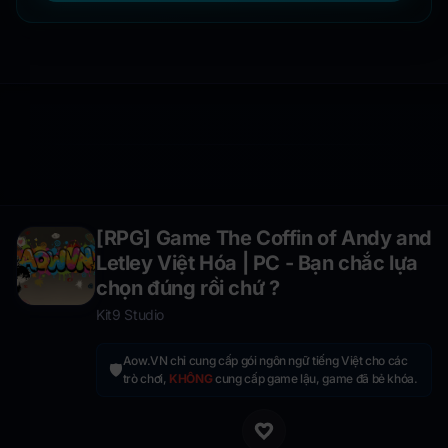
[RPG] Game The Coffin of Andy and
Letley Việt Hóa | PC - Bạn chắc lựa
chọn đúng rồi chứ ?
Kit9 Studio
Aow.VN chỉ cung cấp gói ngôn ngữ tiếng Việt cho các
🛡️
trò chơi,
KHÔNG
cung cấp game lậu, game đã bẻ khóa.