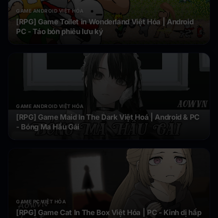
GAME ANDROID VIỆT HÓA
[RPG] Game Toilet in Wonderland Việt Hóa | Android
PC - Táo bón phiêu lưu ký
GAME ANDROID VIỆT HÓA
[RPG] Game Maid In The Dark Việt Hoá | Android & PC
- Bóng Ma Hầu Gái
GAME PC VIỆT HÓA
[RPG] Game Cat In The Box Việt Hóa | PC - Kinh dị hấp