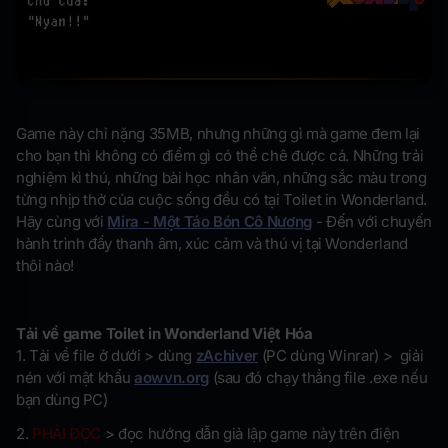
Game này chỉ nặng 35MB, nhưng những gì mà game đem lại
cho bạn thì không có điểm gì có thể chê được cả. Những trải
nghiệm kì thú, những bài học nhân văn, những sắc màu trong
từng nhịp thở của cuộc sống đều có tại Toilet in Wonderland.
Hãy cùng với
Mira - Một Táo Bón Cô Nương
- Đến với chuyến
hành trình đầy thanh âm, xúc cảm và thú vị tại Wonderland
thôi nào!
Tải về game Toilet in Wonderland Việt Hóa
1. Tải về file ở dưới > dùng
zAchiver
(PC dùng Winrar) > giải
nén với mật khẩu
aowvn.org
(sau đó chạy thẳng file .exe nếu
bạn dùng PC)
2.
PHẢI ĐỌC
> đọc hướng dẫn giả lập game này trên điện