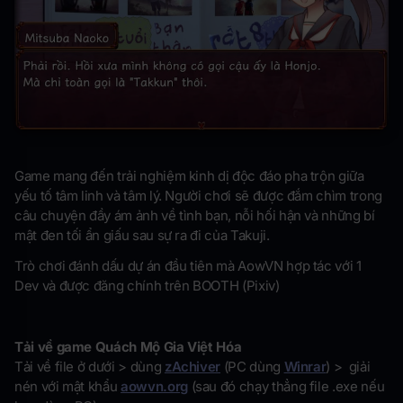
Game mang đến trải nghiệm kinh dị độc đáo pha trộn giữa
yếu tố tâm linh và tâm lý. Người chơi sẽ được đắm chìm trong
câu chuyện đầy ám ảnh về tình bạn, nỗi hối hận và những bí
mật đen tối ẩn giấu sau sự ra đi của Takuji.
Trò chơi đánh dấu dự án đầu tiên mà AowVN hợp tác với 1
Dev và được đăng chính trên BOOTH (Pixiv)
Tải về game Quách Mộ Gia Việt Hóa
Tải về file ở dưới > dùng
zAchiver
(PC dùng
Winrar
) > giải
nén với mật khẩu
aowvn.org
(sau đó chạy thẳng file .exe nếu