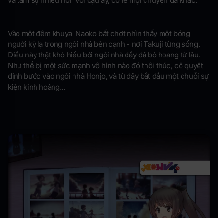
và tâm sự nhiều hơn với cậu ấy, có lẽ mọi chuyện đã khác.
Vào một đêm khuya, Naoko bất chợt nhìn thấy một bóng
người kỳ lạ trong ngôi nhà bên cạnh - nơi Takuji từng sống.
Điều này thật khó hiểu bởi ngôi nhà đấy đã bỏ hoang từ lâu.
Như thể bị một sức mạnh vô hình nào đó thôi thúc, cô quyết
định bước vào ngôi nhà Honjo, và từ đây bắt đầu một chuỗi sự
kiện kinh hoàng...