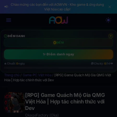
Chào mừng các bạn đến với AOWVN - Kho game & ứng dụng
📢
Việt hóa cao cấp!
ĐIỂM DANH
?
0
ĐIỂM
✨ Điểm danh ngay
👑
🔥 Chuỗi:
0
ngày
🎁 Chu kỳ:
0
/14
Trang chủ
/
Game PC Việt Hóa
/
[RPG] Game Quách Mộ Gia QMG Việt
Hóa | Hợp tác chính thức với Dev
[RPG] Game Quách Mộ Gia QMG
Việt Hóa | Hợp tác chính thức với
Dev
OkageFactory (Oka)