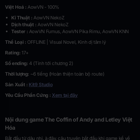
Việt Hoá :
AowVN - 100%
Kĩ Thuật :
AowVN NekoZ
Dịch thuật :
AowVN NekoZ
Tester :
AowVN Fumus, AowVN Pika Rimu, AowVN KNN
Thể Loại :
OFFLINE | Visual Novel, Kinh dị tâm lý
Rating:
17+
Số ending:
4 (Tính tới chương 2)
Thời lượng:
~6 tiếng (Hoàn thiện toàn bộ route)
Sản Xuất :
Kit9 Studio
Yêu Cầu Phần Cứng :
Xem tại đây
Nội dung game
The Coffin of Andy and Letley Việt
Hóa
Bắt đầu từ dâu nhỉ, à đây, câu truyện bắt đầu khi game kể về