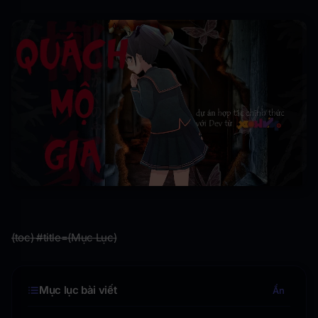
(toc) #title=(Mục Lục)
Mục lục bài viết
Ẩn