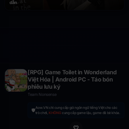
dẫn
[RPG] Game Toilet in Wonderland
Việt Hóa | Android PC - Táo bón
phiêu lưu ký
Team Nonsense
Aow.VN chỉ cung cấp gói ngôn ngữ tiếng Việt cho các
🛡️
trò chơi,
KHÔNG
cung cấp game lậu, game đã bẻ khóa.