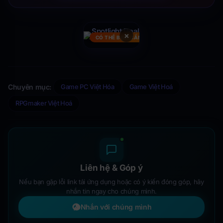
×
CÓ THỂ BẠN CẦN
Chuyên mục:
Game PC Việt Hóa
Game Việt Hoá
RPGmaker Việt Hoá
Liên hệ & Góp ý
Nếu bạn gặp lỗi link tải ứng dụng hoặc có ý kiến đóng góp, hãy
nhắn tin ngay cho chúng mình.
Nhắn với chúng mình