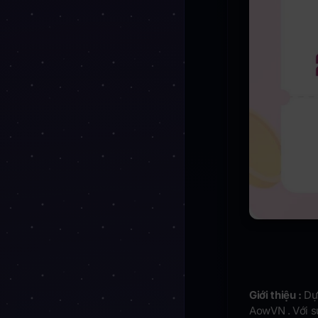
Giới thiệu :
Dự 
AowVN . Với s