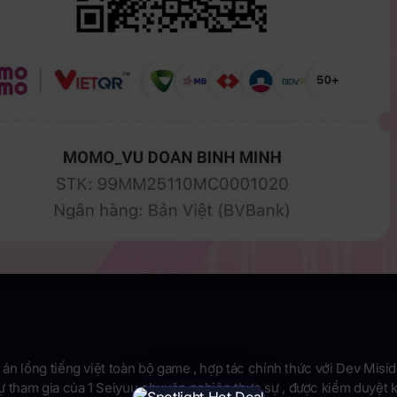
án lồng tiếng việt toàn bộ game , hợp tác chính thức với Dev Misid
ự tham gia của 1 Seiyuu chuyên nghiệp thực sự , được kiểm duyệt 