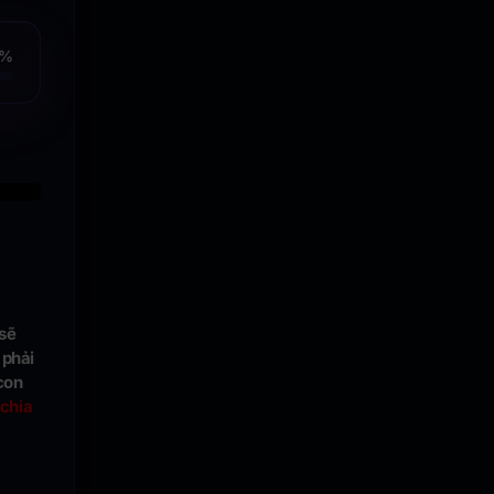
5%
sẽ
 phải
con
chia