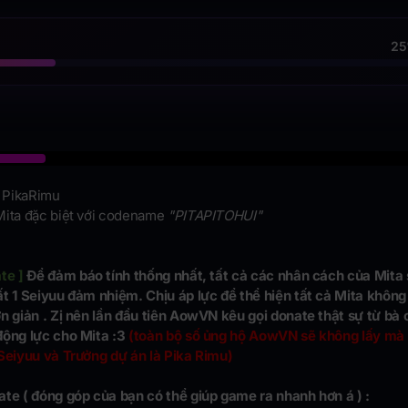
2
PikaRimu
ita đặc biệt với codename
"PITAPITOHUI"
te ]
Để đảm báo tính thống nhất, tất cả các nhân cách của Mita 
ất 1 Seiyuu đảm nhiệm. Chịu áp lực để thể hiện tất cả Mita không
ơn giản . Zị nên lần đầu tiên AowVN kêu gọi donate thật sự từ bà 
động lực cho Mita :3
(toàn bộ số ủng hộ AowVN sẽ không lấy mà 
 Seiyuu và Trưởng dự án là Pika Rimu)
ate ( đóng góp của bạn có thể giúp game ra nhanh hơn á ) :