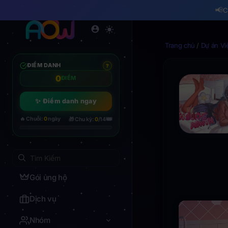
📢
C
Trang chủ
/
Dự án Vi
ĐIỂM DANH
?
0
ĐIỂM
✨ Điểm danh ngay
👑
🔥 Chuỗi:
0
ngày
🎁 Chu kỳ:
0
/14
Gói ủng hộ
Dịch vụ
Nhóm