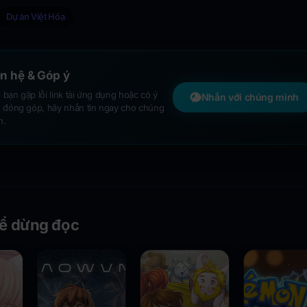
Dự án Việt Hóa
ên hệ & Góp ý
bạn gặp lỗi link tải ứng dụng hoặc có ý
Nhắn với chúng mình
n đóng góp, hãy nhắn tin ngay cho chúng
h.
ể dừng đọc