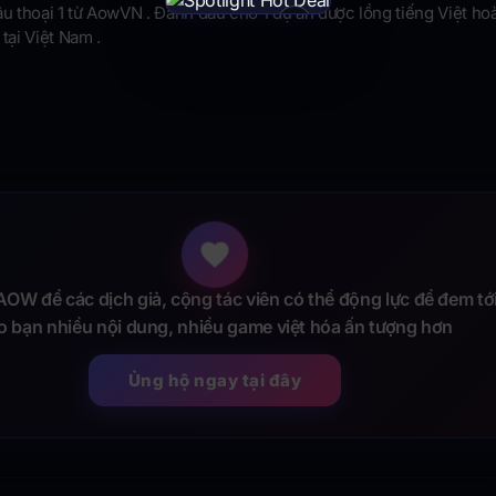
âu thoại 1 từ AowVN . Đánh dấu cho 1 dự án được lồng tiếng Việt ho
×
 tại Việt Nam .
OW để các dịch giả, cộng tác viên có thể động lực để đem tớ
o bạn nhiều nội dung, nhiều game việt hóa ấn tượng hơn
Ủng hộ ngay tại đây