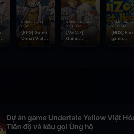
ỆT
GAME PC VIỆT
GAME ANDROID
GAME ANDRO
HÓA
VIỆT HÓA
VIỆT HÓA
 |
[RPG] Game
[Ver2.7]
[NDS] Fan
ề
Omori Việt
Game
game
Hóa v1.0.9 |
Undertale
Pokemon
Android , PC ,
Việt Hoá | Hỗ
Black 2 Ka
va
STEAM MAC
trợ Android,
Việt Hóa
, - Kết thúc
IOS, Steam,
của một siêu
PC - Siêu
phẩm
phẩm trở lại
Dự án game Undertale Yellow Việt Hóa
Tiến độ và kêu gọi Ủng hộ