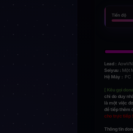
Tiến độ
Lead :
AowVN 
Seiyuu :
Một M
Hệ Máy :
PC
[ Kêu gọi dona
chỉ do duy nh
là một việc đ
để tiếp thêm 
cho trực tiếp
Thông tin don