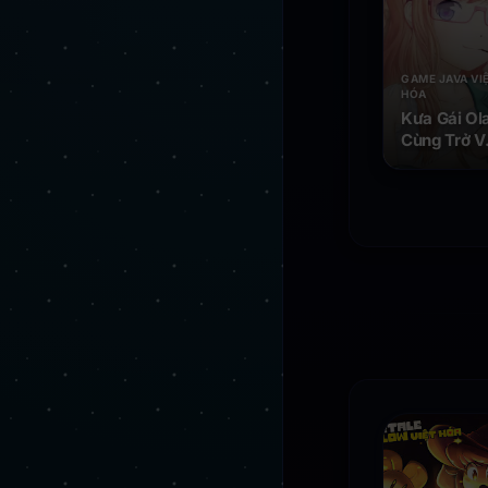
GAME JAVA VI
HÓA
Kưa Gái Ola
Cùng Trở V
Tuổi Thơ -
Game
Android Ja