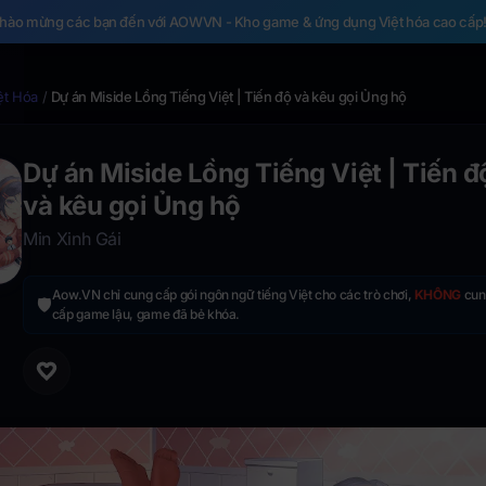
hào mừng các bạn đến với AOWVN - Kho game & ứng dụng Việt hóa cao cấp
ệt Hóa
/
Dự án Miside Lồng Tiếng Việt | Tiến độ và kêu gọi Ủng hộ
Dự án Miside Lồng Tiếng Việt | Tiến đ
và kêu gọi Ủng hộ
Min Xinh Gái
Aow.VN chỉ cung cấp gói ngôn ngữ tiếng Việt cho các trò chơi,
KHÔNG
cun
🛡️
cấp game lậu, game đã bẻ khóa.