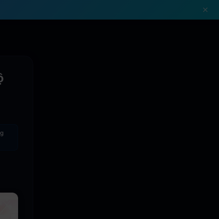
!
ộ
g