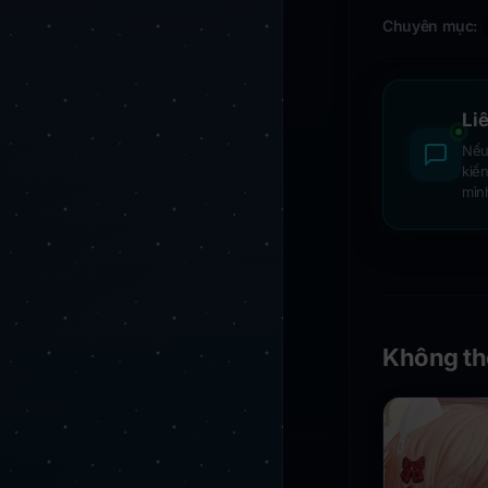
Chuyên mục:
Li
Nếu 
kiế
mìn
Không th