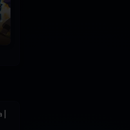
ID
izo
 |