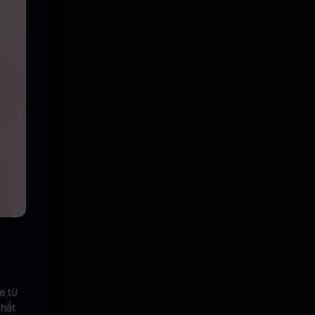
e từ
khắt