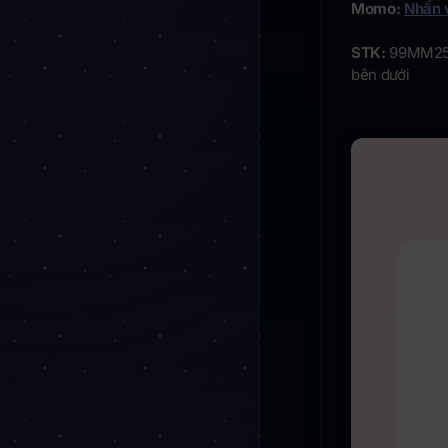
Momo:
Nhấn 
STK:
99MM2511
bên dưới