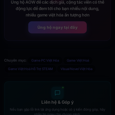
Ủng hộ AOW để các dịch giả, cộng tác viên có thể
động lực để đem tới cho bạn nhiều nội dung,
nhiều game việt hóa ấn tượng hơn
Ủng hộ ngay tại đây
Chuyên mục:
Game PC Việt Hóa
Game Việt Hoá
Game Việt Hoá Hỗ Trợ STEAM
Visual Novel Việt Hóa
Liên hệ & Góp ý
Nếu bạn gặp lỗi link tải ứng dụng hoặc có ý kiến đóng góp, hãy
nhắn tin ngay cho chúng mình.