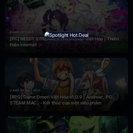
GAME OFFLINE
[PC] NEEDY STREAMER OVERLOAD Việt Hóa | Thiên
×
thần internet
GAME PC VIỆT HÓA
[RPG] Game Omori Việt Hóa v1.0.9 | Android , PC ,
STEAM MAC , - Kết thúc của một siêu phẩm