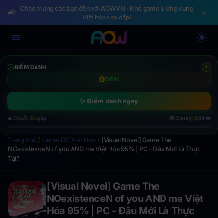
Chào mừng các bạn đến với AOWVN - Kho game & ứng dụng
📢
Việt hóa cao cấp!
ĐIỂM DANH
?
0
ĐIỂM
✨ Điểm danh ngay
👑
🔥 Chuỗi:
0
ngày
🎁 Chu kỳ:
0
/14
Trang chủ
/
Game PC Việt Hóa
/
[Visual Novel] Game The
NOexistenceN of you AND me Việt Hóa 95% | PC - Đâu Mới Là Thực
Tại?
[Visual Novel] Game The
NOexistenceN of you AND me Việt
Hóa 95% | PC - Đâu Mới Là Thực