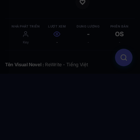
NHÀ PHÁT TRIỂN
LƯỢT XEM
DUNG LƯỢNG
PHIÊN BẢN
-
OS
Key
-
-
-
Tên Visual Novel :
ReWrite - Tiếng Việt