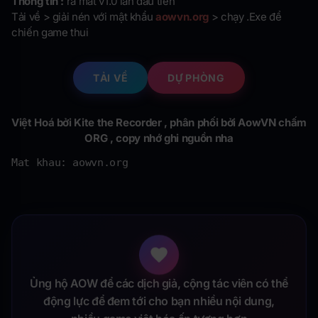
Thông tin :
ra mắt v1.0 lần đầu tiên
Tải về > giải nén với mật khẩu
aowvn.org
> chạy .Exe để
chiến game thui
TẢI VỀ
DỰ PHÒNG
Việt Hoá bởi
Kite the Recorder , phân phối bởi
AowVN chấm
ORG , copy nhớ ghi nguồn nha
Mat khau: aowvn.org
Ủng hộ AOW để các dịch giả, cộng tác viên có thể
động lực để đem tới cho bạn nhiều nội dung,