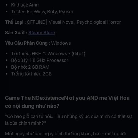
Kĩ thuật: Amri
Tester: FireWow, Bofy, Ryusei
Thể Loại :
OFFLINE | Visual Novel, Psychological Horror
Sản Xuất :
Steam Store
Yêu Cầu Phần Cứng :
Windows
Tối thiểu: HĐH *: Windows 7 (64bit)
Bộ xử lý: 1.8 GHz Processor
Bộ nhớ: 2 GB RAM
Trống tối thiếu 2GB
Game The NOexistenceN of you AND me Việt Hóa
có nội dung như nào?
"Có bao giờ bạn tự hỏi... liệu những ký ức của mình có thật sự
là của chính mình?"
Một ngày như bao ngày bình thường khác, bạn - một người