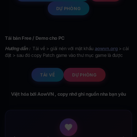
DỰ PHÒNG
Tải bản Free / Demo cho PC
Hướng dẫn :
Tải về > giải nén với mật khẩu
aowvn.org
> cài
đặt > sau đó copy Patch game vào thư mục game là được
TẢI VỀ
DỰ PHÒNG
Việt hóa bởi AowVN , copy nhớ ghi nguồn nha bạn yêu