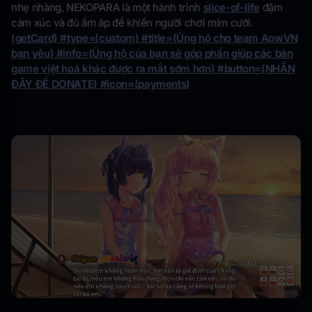
nhẹ nhàng, NEKOPARA là một hành trình
slice-of-life
đậm
cảm xúc và đủ ấm áp để khiến người chơi mỉm cười.
(getCard) #type=(custom) #title=(Ủng hộ cho team AowVN
bạn yêu) #info=(Ủng hộ của bạn sẽ góp phần giúp các bản
game việt hoá khác được ra mắt sớm hơn) #button=(NHẤN
ĐÂY ĐỂ DONATE) #icon=(payments)