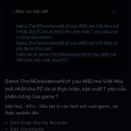
Mục lục bài viết
Ẩn
Game The NOexistenceN of you AND me Việt Hóa mớ
i nhất cho PC do ai thực hiện, sản xuất ? yêu cầu phầ
n cứng của game ?
Game The NOexistenceN of you AND me Việt Hóa có
nội dung như nào?
Cách tải về game The NOexistenceN of you AND me
Việt Hóa mới nhất cho PC ?
Game The NOexistenceN of you AND me Việt Hóa
mới nhất cho PC do ai thực hiện, sản xuất ? yêu cầu
phần cứng của game ?
Việt Hoá : 95% - Hầu hết là các hình ảnh cuối game , sẽ
được update dần
Dịch thuật: Kite the Recorder
Edit: Shiromantic