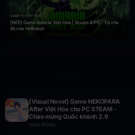
GAME PC VIỆT HÓA
[MỚI] Game Awaria Việt Hóa | Steam & PC - Từ cha
đẻ của Helltaker
[Visual Novel] Game NEKOPARA
After Việt Hóa cho PC STEAM -
Chào mừng Quốc khánh 2.9
NEKO WORKs