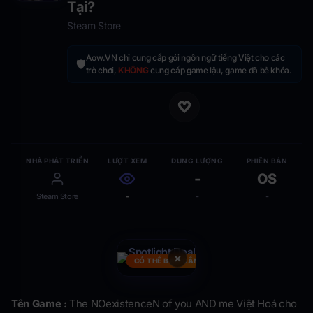
Tại?
Steam Store
Aow.VN chỉ cung cấp gói ngôn ngữ tiếng Việt cho các
🛡️
trò chơi,
KHÔNG
cung cấp game lậu, game đã bẻ khóa.
NHÀ PHÁT TRIỂN
LƯỢT XEM
DUNG LƯỢNG
PHIÊN BẢN
-
OS
Steam Store
-
-
-
×
CÓ THỂ BẠN CẦN
Tên Game :
The NOexistenceN of you AND me Việt Hoá cho