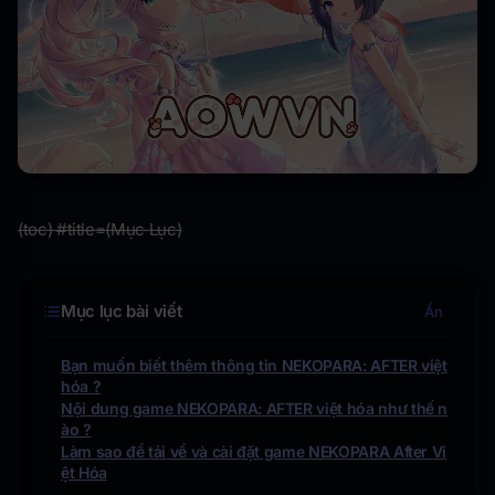
(toc) #title=(Mục Lục)
Mục lục bài viết
Ẩn
Bạn muốn biết thêm thông tin NEKOPARA: AFTER việt
hóa ?
Nội dung game NEKOPARA: AFTER việt hóa như thế n
ào ?
Làm sao để tải về và cài đặt game NEKOPARA After Vi
ệt Hóa