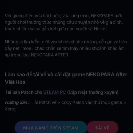
Với giọng điệu vừa hài hước, vừa lãng mạn, NEKOPARA mời
người chơi thưởng thức những câu chuyện nhỏ về gia đình,
trách nhiệm và sự gắn kết giữa con người và Nekos.
Những ai tìm kiếm một visual novel nhẹ nhàng, dễ gần và tràn
đầy nét “moe” chắc chắn sẽ tìm thấy nhiều khoảnh khắc ấm
áp trong loạt NEKOPARA AFTER
Làm sao để tải về và cài đặt game NEKOPARA After
Việt Hóa
Tải bản Patch cho
STEAM PC
(Cập nhật thường xuyên)
Hướng dẫn :
Tải Patch về > copy Patch vào thư mục game >
Xong
MUA GAME TRÊN STEAM
TẢI VỀ