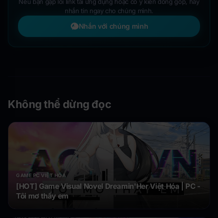
Nếu bạn gặp lỗi link tải ứng dụng hoặc có ý kiến đóng góp, hãy
nhắn tin ngay cho chúng mình.
Nhắn với chúng mình
Không thể dừng đọc
GAME PC VIỆT HÓA
[HOT] Game Visual Novel Dreamin'Her Việt Hóa | PC -
Tôi mơ thấy em