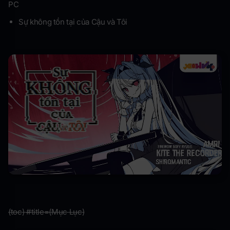
PC
Sự không tồn tại của Cậu và Tôi
(toc) #title=(Mục Lục)