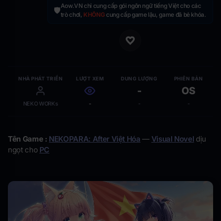
Aow.VN chỉ cung cấp gói ngôn ngữ tiếng Việt cho các
🛡️
trò chơi,
KHÔNG
cung cấp game lậu, game đã bẻ khóa.
NHÀ PHÁT TRIỂN
LƯỢT XEM
DUNG LƯỢNG
PHIÊN BẢN
-
OS
NEKO WORKs
-
-
-
Tên Game :
NEKOPARA: After Việt Hóa
—
Visual Novel
dịu
ngọt cho
PC