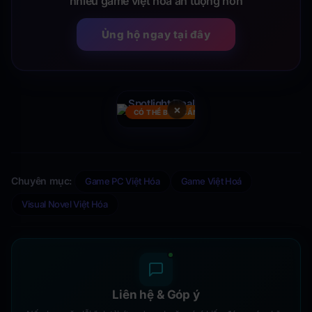
nhiều game việt hóa ấn tượng hơn
Ủng hộ ngay tại đây
×
CÓ THỂ BẠN CẦN
Chuyên mục:
Game PC Việt Hóa
Game Việt Hoá
Visual Novel Việt Hóa
Liên hệ & Góp ý