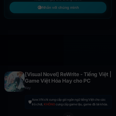
Nhắn với chúng mình
[Visual Novel] ReWrite - Tiếng Việt |
Game Việt Hóa Hay cho PC
Key
Aow.VN chỉ cung cấp gói ngôn ngữ tiếng Việt cho các
🛡️
trò chơi,
KHÔNG
cung cấp game lậu, game đã bẻ khóa.