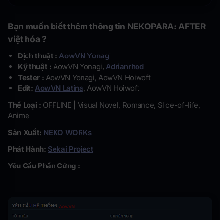
Bạn muốn biết thêm thông tin NEKOPARA: AFTER
việt hóa ?
Dịch thuật :
AowVN Yonagi
Kỹ thuật :
AowVN Yonagi,
Adrianrhod
Tester :
AowVN Yonagi, AowVN Hoiwoft
Edit:
AowVN Latina
, AowVN Hoiwoft
Thể Loại :
OFFLINE | Visual Novel, Romance, Slice-of-life,
Anime
Sản Xuất:
NEKO WORKs
Phát Hành:
Sekai Project
Yêu Cầu Phần Cứng :