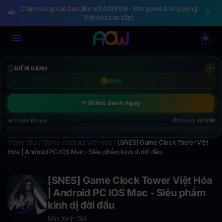
Chào mừng các bạn đến với AOWVN - Kho game & ứng dụng
📢
Việt hóa cao cấp!
ĐIỂM DANH
?
0
ĐIỂM
✨ Điểm danh ngay
👑
🔥 Chuỗi:
0
ngày
🎁 Chu kỳ:
0
/14
Trang chủ
/
Game Android Việt Hóa
/
[SNES] Game Clock Tower Việt
Hóa | Android PC IOS Mac - Siêu phẩm kinh dị đời đầu
[SNES] Game Clock Tower Việt Hóa
| Android PC IOS Mac - Siêu phẩm
kinh dị đời đầu
Min Xinh Gái