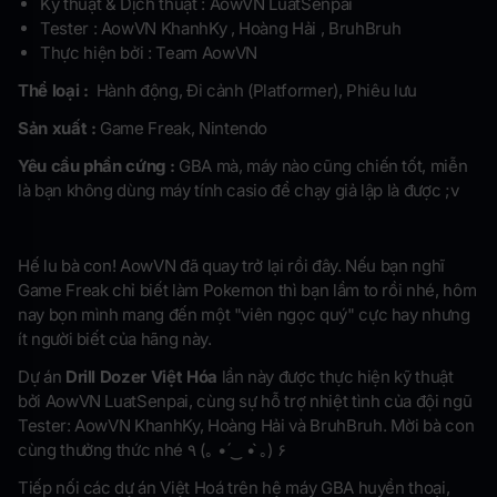
Kỹ thuật & Dịch thuật : AowVN LuatSenpai
Tester : AowVN KhanhKy , Hoàng Hải , BruhBruh
Thực hiện bởi : Team AowVN
Thể loại :
Hành động, Đi cảnh (Platformer), Phiêu lưu
Sản xuất :
Game Freak, Nintendo
Yêu cầu phần cứng :
GBA mà, máy nào cũng chiến tốt, miễn
là bạn không dùng máy tính casio để chạy giả lập là được ;v
Hế lu bà con! AowVN đã quay trở lại rồi đây. Nếu bạn nghĩ
Game Freak chỉ biết làm Pokemon thì bạn lầm to rồi nhé, hôm
nay bọn mình mang đến một "viên ngọc quý" cực hay nhưng
ít người biết của hãng này.
Dự án
Drill Dozer Việt Hóa
lần này được thực hiện kỹ thuật
bởi AowVN LuatSenpai, cùng sự hỗ trợ nhiệt tình của đội ngũ
Tester: AowVN KhanhKy, Hoàng Hải và BruhBruh. Mời bà con
cùng thưởng thức nhé ٩ (｡ • ́‿ • ̀｡) ۶
Tiếp nối các dự án Việt Hoá trên hệ máy GBA huyền thoại,