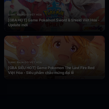
GAME ANDROID VIỆT HÓA
[GBA HOT] Game Pokemon Sword & Shield Việt Hóa -
Update mới
GAME ANDROID VIỆT HÓA
[GBA SIÊU HOT] Game Pokemon The Last Fire Red
Việt Hóa - Siêu phẩm chào mừng đại lễ