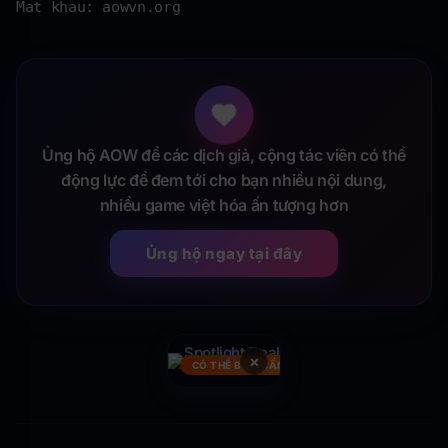
Mat khau: aowvn.org
Ủng hộ AOW để các dịch giả, cộng tác viên có thể
động lực để đem tới cho bạn nhiều nội dung,
nhiều game việt hóa ấn tượng hơn
Ủng hộ ngay tại đây
×
CÓ THỂ BẠN CẦN