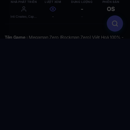
NHÀ PHÁT TRIỂN
LƯỢT XEM
DUNG LƯỢNG
PHIÊN BẢN
-
OS
Inti Creates, Capcom
-
-
-
Tên Game :
Megaman Zero (Rockman Zero) Việt Hoá 100% -
Huyền Thoại GBA Trở Lại