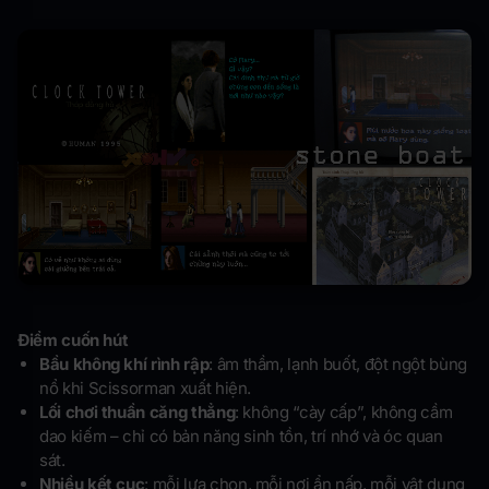
Điểm cuốn hút
Bầu không khí rình rập
: âm thầm, lạnh buốt, đột ngột bùng
nổ khi Scissorman xuất hiện.
Lối chơi thuần căng thẳng
: không “cày cấp”, không cầm
dao kiếm – chỉ có bản năng sinh tồn, trí nhớ và óc quan
sát.
Nhiều kết cục
: mỗi lựa chọn, mỗi nơi ẩn nấp, mỗi vật dụng