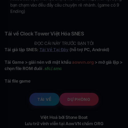
bạn chạm vào đều đẩy câu chuyện rẽ nhánh. (game có 9
Ending)
Tải về Clock Tower Việt Hóa SNES
ĐỌC CÁI NÀY TRƯỚC BẠN TÔI
Tải giả lập SNES:
Tải Về Tại Đây
(hỗ trợ PC, Android)
Tải Game > giải nén với mật khẩu
aowvn.org
> mở giả lập >
chọn file ROM đuôi
.sfc/.smc
Tải file game
TẢI VỀ
DỰ PHÒNG
Việt Hoá bởi
Stone Boat
Lưu trữ vĩnh viễn tại AowVN chấm ORG