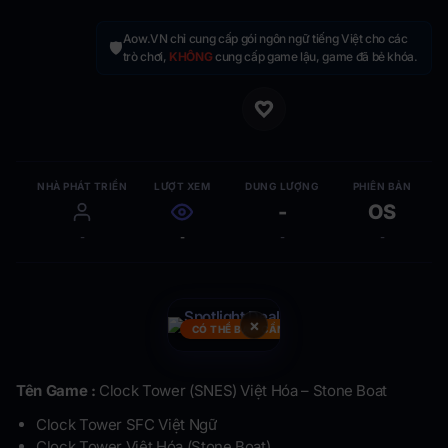
Aow.VN chỉ cung cấp gói ngôn ngữ tiếng Việt cho các
🛡️
trò chơi,
KHÔNG
cung cấp game lậu, game đã bẻ khóa.
NHÀ PHÁT TRIỂN
LƯỢT XEM
DUNG LƯỢNG
PHIÊN BẢN
-
OS
-
-
-
-
×
CÓ THỂ BẠN CẦN
Tên Game :
Clock Tower (SNES) Việt Hóa – Stone Boat
Clock Tower SFC Việt Ngữ
Clock Tower Việt Hóa (Stone Boat)