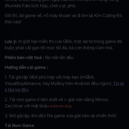
(Rumble Pak) tích hợp, chơi cực phê.
Giờ thì, tải game về, nổ máy khoan và đi tìm lại Kim Cương Đỏ
thôi nào!
Lưu ý:
Vì giới hạn hiển thị của GBA, một vài từ trong game đã
buộc phải cắt gọn tới mức tối đa, bà con thông cảm nha.
Phiên bản việt hoá :
Ra mắt lần đầu
Hướng dẫn cài game :
1. Tải giả lập GBA phù hợp với máy bạn (mGBA,
VisualBoyAdvance, hay MyBoy trên Android đều ngon):
Tải gi
ả lập tại đây
2. Tải rom game ở bên dưới về > giải nén bằng Winrar,
Zarchiver với mật khẩu
aowvn.org
3. Mở giả lập, tìm đến file game vừa giải nén và chiến thôi!
Tải Rom Game