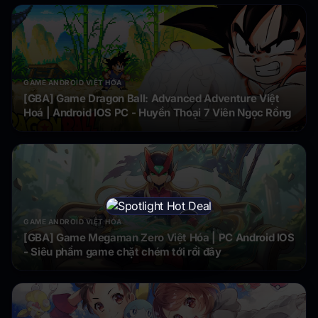
GAME ANDROID VIỆT HÓA
[GBA] Game Dragon Ball: Advanced Adventure Việt
Hoá | Android IOS PC - Huyền Thoại 7 Viên Ngọc Rồng
×
GAME ANDROID VIỆT HÓA
[GBA] Game Megaman Zero Việt Hóa | PC Android IOS
- Siêu phẩm game chặt chém tới rồi đây