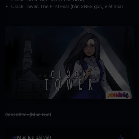
Clock Tower: The First Fear (bản SNES gốc, Việt hóa)
(toc) #title=(Mục Lục)
Mục lục bài viết
Ẩn