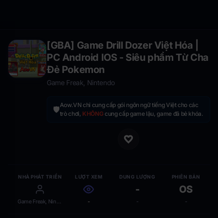
[GBA] Game Drill Dozer Việt Hóa |
PC Android IOS - Siêu phẩm Từ Cha
Đẻ Pokemon
Game Freak, Nintendo
Aow.VN chỉ cung cấp gói ngôn ngữ tiếng Việt cho các
🛡️
trò chơi,
KHÔNG
cung cấp game lậu, game đã bẻ khóa.
NHÀ PHÁT TRIỂN
LƯỢT XEM
DUNG LƯỢNG
PHIÊN BẢN
-
OS
Game Freak, Nintendo
-
-
-