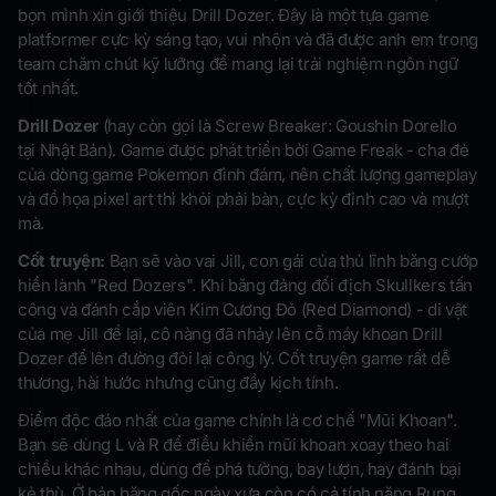
bọn mình xin giới thiệu Drill Dozer. Đây là một tựa game
platformer cực kỳ sáng tạo, vui nhộn và đã được anh em trong
team chăm chút kỹ lưỡng để mang lại trải nghiệm ngôn ngữ
tốt nhất.
Drill Dozer
(hay còn gọi là Screw Breaker: Goushin Dorello
tại Nhật Bản). Game được phát triển bởi Game Freak - cha đẻ
của dòng game Pokemon đình đám, nên chất lượng gameplay
và đồ họa pixel art thì khỏi phải bàn, cực kỳ đỉnh cao và mượt
mà.
Cốt truyện:
Bạn sẽ vào vai Jill, con gái của thủ lĩnh băng cướp
hiền lành "Red Dozers". Khi băng đảng đối địch Skullkers tấn
công và đánh cắp viên Kim Cương Đỏ (Red Diamond) - di vật
của mẹ Jill để lại, cô nàng đã nhảy lên cỗ máy khoan Drill
Dozer để lên đường đòi lại công lý. Cốt truyện game rất dễ
thương, hài hước nhưng cũng đầy kịch tính.
Điểm độc đáo nhất của game chính là cơ chế "Mũi Khoan".
Bạn sẽ dùng L và R để điều khiển mũi khoan xoay theo hai
chiều khác nhau, dùng để phá tường, bay lượn, hay đánh bại
kẻ thù. Ở bản băng gốc ngày xưa còn có cả tính năng Rung