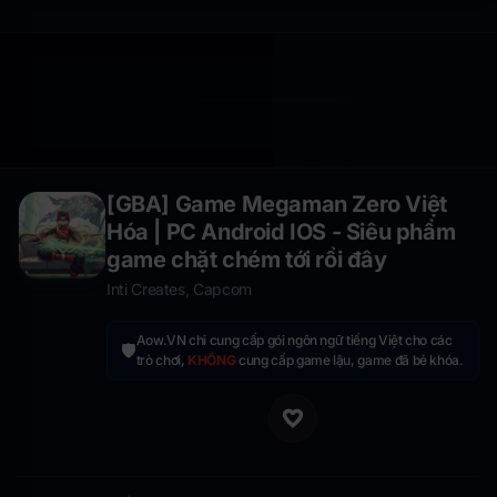
[GBA] Game Megaman Zero Việt
Hóa | PC Android IOS - Siêu phẩm
game chặt chém tới rồi đây
Inti Creates, Capcom
Aow.VN chỉ cung cấp gói ngôn ngữ tiếng Việt cho các
🛡️
trò chơi,
KHÔNG
cung cấp game lậu, game đã bẻ khóa.