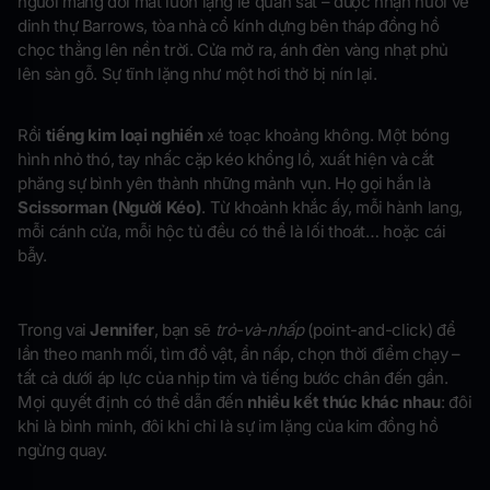
người mang đôi mắt luôn lặng lẽ quan sát – được nhận nuôi về
dinh thự Barrows, tòa nhà cổ kính dựng bên tháp đồng hồ
chọc thẳng lên nền trời. Cửa mở ra, ánh đèn vàng nhạt phủ
lên sàn gỗ. Sự tĩnh lặng như một hơi thở bị nín lại.
Rồi
tiếng kim loại nghiến
xé toạc khoảng không. Một bóng
hình nhỏ thó, tay nhấc cặp kéo khổng lồ, xuất hiện và cắt
phăng sự bình yên thành những mảnh vụn. Họ gọi hắn là
Scissorman (Người Kéo)
. Từ khoảnh khắc ấy, mỗi hành lang,
mỗi cánh cửa, mỗi hộc tủ đều có thể là lối thoát… hoặc cái
bẫy.
Trong vai
Jennifer
, bạn sẽ
trỏ-và-nhấp
(point-and-click) để
lần theo manh mối, tìm đồ vật, ẩn nấp, chọn thời điểm chạy –
tất cả dưới áp lực của nhịp tim và tiếng bước chân đến gần.
Mọi quyết định có thể dẫn đến
nhiều kết thúc khác nhau
: đôi
khi là bình minh, đôi khi chỉ là sự im lặng của kim đồng hồ
ngừng quay.