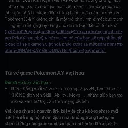
trái tim của Huấn luyện viên và Pokémon cùng chung một
nhịp đập, phá vỡ mọi giới hạn sức mạnh. Từ những quán cà
phê góc phố Lumiose đến những bí ẩn ngàn năm bị chôn vùi,
Pokémon X & Y không chỉ là một trò chơi, mà là một bức tranh
nghệ thuật lộng lẫy đang chờ chính bạn đặt bút tô màu."
(getCard) #type=(custom) #title=(Đừng quên ủng hộ cho te
am PokeX bạn nhé) #info=(Ủng hộ của bạn sẽ góp phần giú
p các bản Pokemon việt hoá khác được ra mắt sớm hơn) #b
utton=(NHẤN ĐÂY ĐỂ DONATE) #icon=(payments)
Tải về game Pokemon XY việt hóa
Đôi lời về bản việt hoá :
Theo thống nhất và vote trên group AowVN , bọn mình sẽ
KHÔNG dịch tên Skill , Ability , Move , . . nhằm giúp bạn tra
wiki và xem hướng dẫn trên mạng dễ hơn
Vui lòng chia sẻ nguyên link bài viết chứ không share mỗi
link file để ủng hộ nhóm dịch nha, không trong tương lai
khéo không còn game mới cho bạn chơi nữa đâu á
(alert-