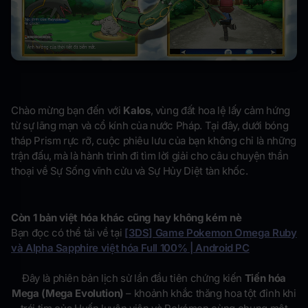
Chào mừng bạn đến với
Kalos
, vùng đất hoa lệ lấy cảm hứng
từ sự lãng mạn và cổ kính của nước Pháp. Tại đây, dưới bóng
tháp Prism rực rỡ, cuộc phiêu lưu của bạn không chỉ là những
trận đấu, mà là hành trình đi tìm lời giải cho câu chuyện thần
thoại về Sự Sống vĩnh cửu và Sự Hủy Diệt tàn khốc.
Còn 1 bản việt hóa khác cũng hay không kém nè
Bạn đọc có thể tải về tại
[3DS] Game Pokemon Omega Ruby
và Alpha Sapphire việt hóa Full 100% | Android PC
Đây là phiên bản lịch sử lần đầu tiên chứng kiến
Tiến hóa
Mega (Mega Evolution)
– khoảnh khắc thăng hoa tột đỉnh khi