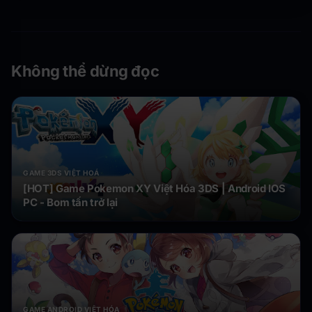
Không thể dừng đọc
GAME 3DS VIỆT HOÁ
[HOT] Game Pokemon XY Việt Hóa 3DS | Android IOS
PC - Bom tấn trở lại
GAME ANDROID VIỆT HÓA