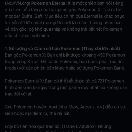
(AowVN.org)
Pokemon Eternal X
là một phiên bản nổi tiếng
dựa trên nền tảng của tựa game gốc Pokemon X. Tạo ra bởi
modder Buffel Saft. Mục tiêu chính của Eternal là khắc phục
hai vấn đề lớn nhất mà người chơi lâu năm thường phàn nàn
về bản gốc: độ khó quá thấp và không thể bắt hết Pokemon
nếu chỉ chơi một mình.
1. Số lượng và Cách sở hữu Pokemon (Thay đổi lớn nhất)
Bản gốc Pokemon X: Bạn chỉ bắt được khoảng 450 Pokemon
trong vùng Kalos. Để có đủ Pokedex, bạn buộc phải trao đổi
(trade) với các phiên bản khác hoặc sử dụng Pokemon Bank.
Pokemon Eternal X: Bạn có thể bắt được tất cả 721 Pokemon
(tính đến Gen 6) ngay trong một game duy nhất mà không cần
trao đổi với ai.
Các Pokemon huyền thoại (như Mew, Arceus, v.v.) đều có sự
kiện hoặc địa điểm cụ thể để bắt.
Loại bỏ tiến hóa qua trao đổi (Trade Evolution): Những