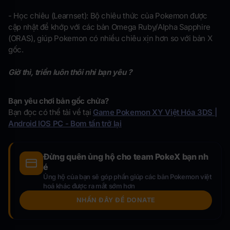
- Học chiêu (Learnset): Bộ chiêu thức của Pokemon được
cập nhật để khớp với các bản Omega Ruby/Alpha Sapphire
(ORAS), giúp Pokemon có nhiều chiêu xịn hơn so với bản X
gốc.
Giờ thì, triển luôn thôi nhỉ bạn yêu ?
Bạn yêu chơi bản gốc chửa?
Bạn đọc có thể tải về tại
Game Pokemon XY Việt Hóa 3DS |
Android IOS PC - Bom tấn trở lại
Đừng quên ủng hộ cho team PokeX bạn nh
é
Ủng hộ của bạn sẽ góp phần giúp các bản Pokemon việt
hoá khác được ra mắt sớm hơn
NHẤN ĐÂY ĐỂ DONATE