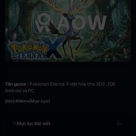
Tên game :
Pokemon Eternal X việt hóa cho 3DS , IOS
Android và PC
(toc) #title=(Mục Lục)
Mục lục bài viết
Ẩn