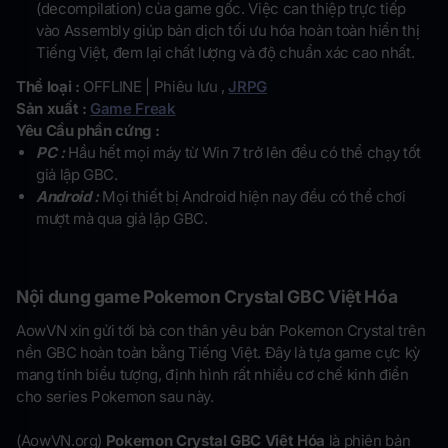
(decompilation) của game gốc. Việc can thiệp trực tiếp
vào Assembly giúp bản dịch tối ưu hóa hoàn toàn hiển thị
Tiếng Việt, đem lại chất lượng và độ chuẩn xác cao nhất.
Thể loại :
OFFLINE | Phiêu lưu ,
JRPG
Sản xuất :
Game Freak
Yêu Cầu phần cứng :
PC :
Hầu hết mọi máy từ Win 7 trở lên đều có thể chạy tốt
giả lập GBC.
Android :
Mọi thiết bị Android hiện nay đều có thể chơi
mượt mà qua giả lập GBC.
Nội dung game Pokemon Crystal GBC Việt Hóa
AowVN xin gửi tới bà con thân yêu bản Pokemon Crystal trên
nền GBC hoàn toàn bằng Tiếng Việt. Đây là tựa game cực kỳ
mang tính biểu tượng, định hình rất nhiều cơ chế kinh điển
cho series Pokemon sau này.
(AowVN.org)
Pokemon Crystal GBC Việt Hóa
là phiên bản