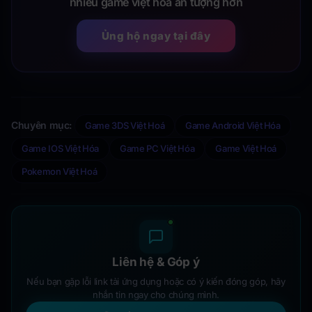
nhiều game việt hóa ấn tượng hơn
Ủng hộ ngay tại đây
Chuyên mục:
Game 3DS Việt Hoá
Game Android Việt Hóa
Game IOS Việt Hóa
Game PC Việt Hóa
Game Việt Hoá
Pokemon Việt Hoá
Liên hệ & Góp ý
Nếu bạn gặp lỗi link tải ứng dụng hoặc có ý kiến đóng góp, hãy
nhắn tin ngay cho chúng mình.