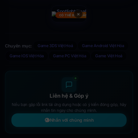
×
CÓ THỂ BẠN CẦN
Chuyên mục:
Game 3DS Việt Hoá
Game Android Việt Hóa
Game IOS Việt Hóa
Game PC Việt Hóa
Game Việt Hoá
Liên hệ & Góp ý
Nếu bạn gặp lỗi link tải ứng dụng hoặc có ý kiến đóng góp, hãy
nhắn tin ngay cho chúng mình.
Nhắn với chúng mình