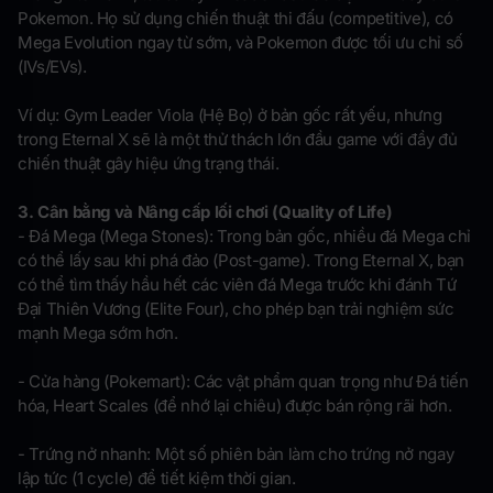
Pokemon. Họ sử dụng chiến thuật thi đấu (competitive), có
Mega Evolution ngay từ sớm, và Pokemon được tối ưu chỉ số
(IVs/EVs).
Ví dụ: Gym Leader Viola (Hệ Bọ) ở bản gốc rất yếu, nhưng
trong Eternal X sẽ là một thử thách lớn đầu game với đầy đủ
chiến thuật gây hiệu ứng trạng thái.
3. Cân bằng và Nâng cấp lối chơi (Quality of Life)
- Đá Mega (Mega Stones): Trong bản gốc, nhiều đá Mega chỉ
có thể lấy sau khi phá đảo (Post-game). Trong Eternal X, bạn
có thể tìm thấy hầu hết các viên đá Mega trước khi đánh Tứ
Đại Thiên Vương (Elite Four), cho phép bạn trải nghiệm sức
mạnh Mega sớm hơn.
- Cửa hàng (Pokemart): Các vật phẩm quan trọng như Đá tiến
hóa, Heart Scales (để nhớ lại chiêu) được bán rộng rãi hơn.
- Trứng nở nhanh: Một số phiên bản làm cho trứng nở ngay
lập tức (1 cycle) để tiết kiệm thời gian.