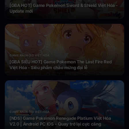
[GBA HOT] Game Pokemon Sword & Shield Việt Hóa -
Update mới
GAME ANDROID VIỆT HÓA
[GBA SIÊU HOT] Game Pokemon The Last Fire Red
Việt Hóa - Siêu phẩm chào mừng đại lễ
GAME ANDROID VIỆT HÓA
[NDS] Game Pokemon Renegade Platium Việt Hóa
V2.0 | Android PC IOS - Quay trở lại cực căng