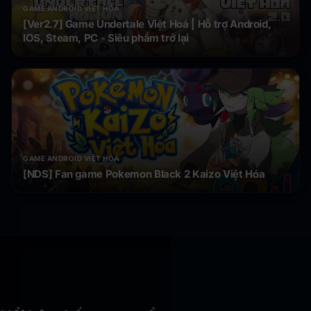
GAME ANDROID VIỆT HÓA
[Ver2.7] Game Undertale Việt Hoá | Hỗ trợ Android,
IOS, Steam, PC - Siêu phẩm trở lại
GAME ANDROID VIỆT HÓA
[NDS] Fan game Pokemon Black 2 Kaizo Việt Hóa