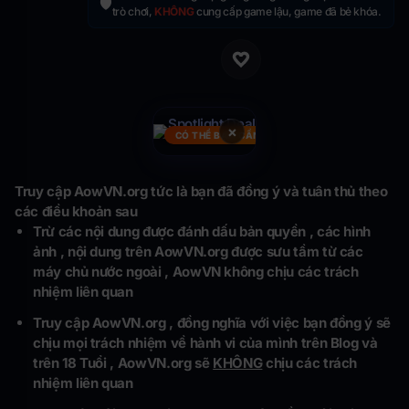
🛡️
trò chơi,
KHÔNG
cung cấp game lậu, game đã bẻ khóa.
×
CÓ THỂ BẠN CẦN
Truy cập AowVN.org tức là bạn đã đồng ý và tuân thủ theo
các điều khoản sau
Trừ các nội dung được đánh dấu bản quyền , các hình
ảnh , nội dung trên AowVN.org được sưu tầm từ các
máy chủ nước ngoài , AowVN không chịu các trách
nhiệm liên quan
Truy cập AowVN.org , đồng nghĩa với việc bạn đồng ý sẽ
chịu mọi trách nhiệm về hành vi của mình trên Blog và
trên 18 Tuổi , AowVN.org sẽ
KHÔNG
chịu các trách
nhiệm liên quan