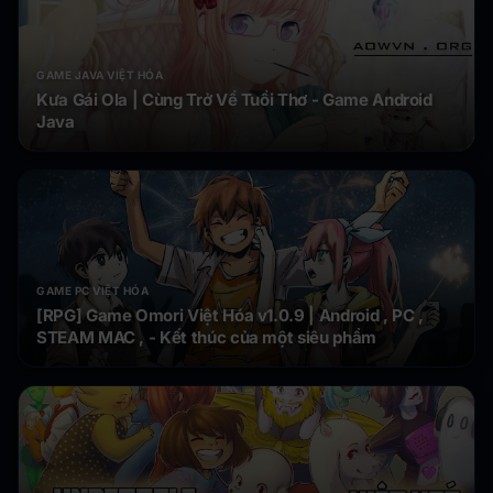
GAME JAVA VIỆT HÓA
Kưa Gái Ola | Cùng Trở Về Tuổi Thơ - Game Android
Java
GAME PC VIỆT HÓA
[RPG] Game Omori Việt Hóa v1.0.9 | Android , PC ,
STEAM MAC , - Kết thúc của một siêu phẩm