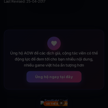
Last Revised: 25-04-2017
Ủng hộ AOW để các dịch giả, cộng tác viên có thể
động lực để đem tới cho bạn nhiều nội dung,
nhiều game việt hóa ấn tượng hơn
Ủng hộ ngay tại đây
×
CÓ THỂ BẠN CẦN