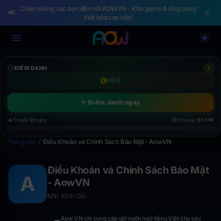
Chào mừng các bạn đến với AOWVN - Kho game & ứng dụng
📢
Việt hóa cao cấp!
ĐIỂM DANH
?
0
ĐIỂM
✨ Điểm danh ngay
👑
🔥 Chuỗi:
0
ngày
🎁 Chu kỳ:
0
/14
Trang chủ
/
Điều Khoản và Chính Sách Bảo Mật - AowVN
Điều Khoản và Chính Sách Bảo Mật
A
- AowVN
Min Xinh Gái
Aow.VN chỉ cung cấp gói ngôn ngữ tiếng Việt cho các