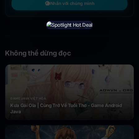
Nhắn với chúng mình
×
Không thể dừng đọc
GAME JAVA VIỆT HÓA
Kưa Gái Ola | Cùng Trở Về Tuổi Thơ - Game Android
Java