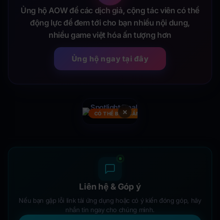
Ủng hộ AOW để các dịch giả, cộng tác viên có thể
động lực để đem tới cho bạn nhiều nội dung,
nhiều game việt hóa ấn tượng hơn
Ủng hộ ngay tại đây
×
CÓ THỂ BẠN CẦN
Liên hệ & Góp ý
Nếu bạn gặp lỗi link tải ứng dụng hoặc có ý kiến đóng góp, hãy
nhắn tin ngay cho chúng mình.