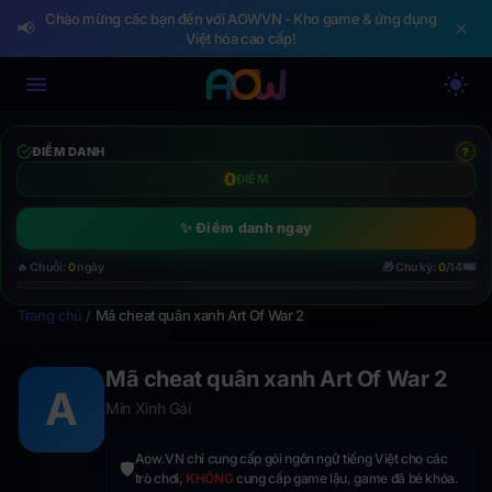
Chào mừng các bạn đến với AOWVN - Kho game & ứng dụng
📢
Việt hóa cao cấp!
ĐIỂM DANH
?
0
ĐIỂM
✨ Điểm danh ngay
👑
🔥 Chuỗi:
0
ngày
🎁 Chu kỳ:
0
/14
Trang chủ
/
Mã cheat quân xanh Art Of War 2
Mã cheat quân xanh Art Of War 2
A
Min Xinh Gái
Aow.VN chỉ cung cấp gói ngôn ngữ tiếng Việt cho các
🛡️
trò chơi,
KHÔNG
cung cấp game lậu, game đã bẻ khóa.