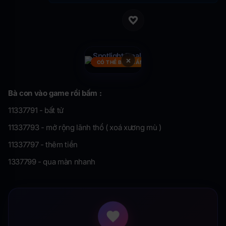
×
CÓ THỂ BẠN CẦN
Bà con vào game rồi bấm :
11337791 - bất tử
11337793 - mở rộng lãnh thổ ( xoá xương mù )
11337797 - thêm tiền
1337799 - qua màn nhanh