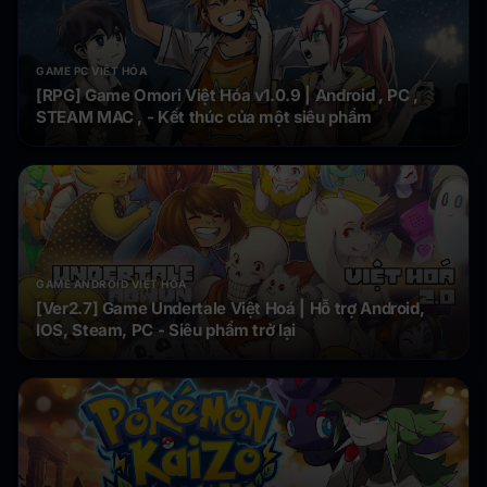
GAME PC VIỆT HÓA
[RPG] Game Omori Việt Hóa v1.0.9 | Android , PC ,
STEAM MAC , - Kết thúc của một siêu phẩm
GAME ANDROID VIỆT HÓA
[Ver2.7] Game Undertale Việt Hoá | Hỗ trợ Android,
IOS, Steam, PC - Siêu phẩm trở lại