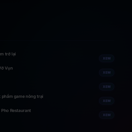
m trở lại
XEM
 Vỡ Vụn
XEM
XEM
ệt phẩm game nông trại
XEM
s Pho Restaurant
XEM