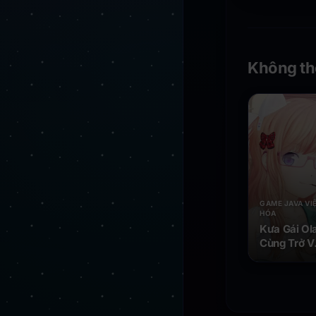
Không th
GAME JAVA VI
HÓA
Kưa Gái Ola
Cùng Trở V
Tuổi Thơ -
Game
Android Ja