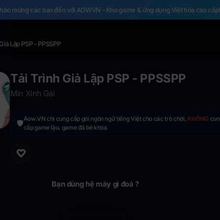
hào mừng các bạn đến với AOWVN - Kho game & ứng dụng Việt hóa cao cấp
 Giả Lập PSP - PPSSPP
Tải Trình Giả Lập PSP - PPSSPP
Min Xinh Gái
Aow.VN chỉ cung cấp gói ngôn ngữ tiếng Việt cho các trò chơi,
KHÔNG
cun
🛡️
cấp game lậu, game đã bẻ khóa.
Bạn dùng hệ máy gì đoá ?