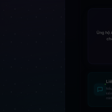
Ủng hộ A
ch
Li
Nếu 
kiế
mìn