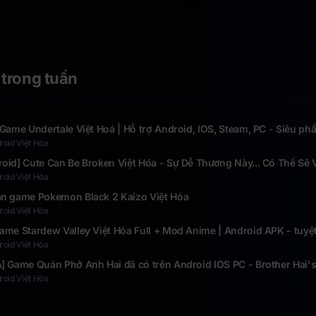
phẩm
phẩm trở lại
 trong tuần
 Game Undertale Việt Hoá | Hỗ trợ Android, IOS, Steam, PC - Siêu phẩ
oid Việt Hóa
oid] Cute Can Be Broken Việt Hóa - Sự Dễ Thương Này... Có Thể Sẽ
oid Việt Hóa
an game Pokemon Black 2 Kaizo Việt Hóa
oid Việt Hóa
ame Stardew Valley Việt Hóa Full + Mod Anime | Android APK - tuy
oid Việt Hóa
] Game Quán Phở Anh Hai đã có trên Android IOS PC - Brother Hai'
oid Việt Hóa