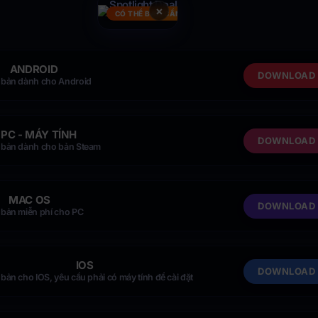
×
CÓ THỂ BẠN CẦN
ANDROID
DOWNLOAD
 bản dành cho Android
PC - MÁY TÍNH
DOWNLOAD
 bản dành cho bản Steam
MAC OS
DOWNLOAD
 bản miễn phí cho PC
IOS
DOWNLOAD
bản cho IOS, yêu cầu phải có máy tính để cài đặt