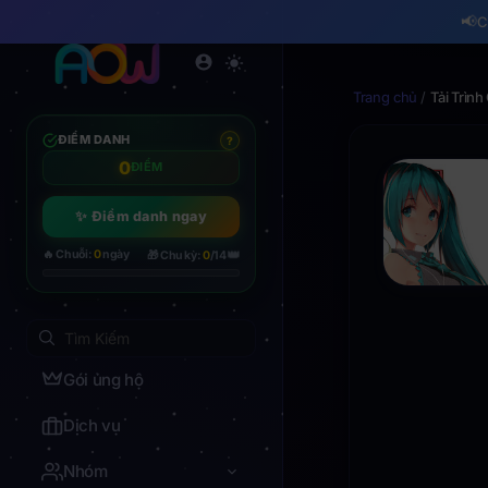
📢
C
Trang chủ
/
Tải Trình
ĐIỂM DANH
?
0
ĐIỂM
✨ Điểm danh ngay
👑
🔥 Chuỗi:
0
ngày
🎁 Chu kỳ:
0
/14
Gói ủng hộ
Dịch vụ
Nhóm