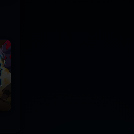
ID
izo