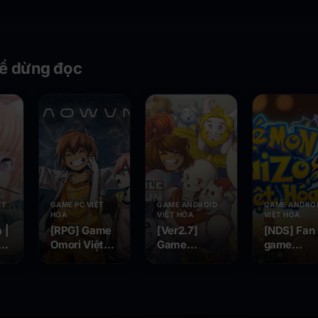
ể dừng đọc
ỆT
GAME PC VIỆT
GAME ANDROID
GAME ANDRO
HÓA
VIỆT HÓA
VIỆT HÓA
 |
[RPG] Game
[Ver2.7]
[NDS] Fan
ề
Omori Việt
Game
game
Hóa v1.0.9 |
Undertale
Pokemon
Android , PC ,
Việt Hoá | Hỗ
Black 2 Ka
va
STEAM MAC
trợ Android,
Việt Hóa
, - Kết thúc
IOS, Steam,
của một siêu
PC - Siêu