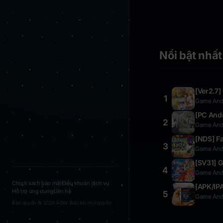
Nổi bật nhất
[Ver2.7]
1
Game Andr
[PC Andr
2
Game Andr
[NDS] F
3
Game Andr
[SV31] G
4
Game Andr
Chính sách bảo mật
Điều khoản dịch vụ
[APK/IPA
Hỗ trợ ứng dụng
Liên hệ
5
Game Andr
Bản quyền © 2026 AOW. Bảo lưu mọi quyền.