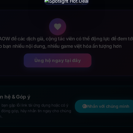
×
OW để các dịch giả, cộng tác viên có thể động lực để đem tớ
o bạn nhiều nội dung, nhiều game việt hóa ấn tượng hơn
Ủng hộ ngay tại đây
ên hệ & Góp ý
bạn gặp lỗi link tải ứng dụng hoặc có ý
Nhắn với chúng mình
n đóng góp, hãy nhắn tin ngay cho chúng
h.